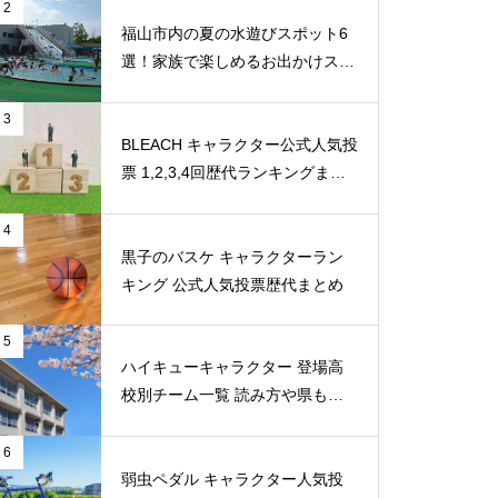
2
福山市内の夏の水遊びスポット6
選！家族で楽しめるお出かけスポ
ット
3
BLEACH キャラクター公式人気投
票 1,2,3,4回歴代ランキングまと
め
4
黒子のバスケ キャラクターラン
キング 公式人気投票歴代まとめ
5
ハイキューキャラクター 登場高
校別チーム一覧 読み方や県もま
とめ
6
弱虫ペダル キャラクター人気投