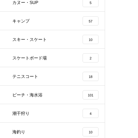
カヌー・SUP
5
キャンプ
57
スキー・スケート
10
スケートボード場
2
テニスコート
18
ビーチ・海水浴
101
海の幸ふれあい市場 坂出市おでかけ
白峯寺 坂出市おでかけス
スポット
潮干狩り
4
海釣り
10