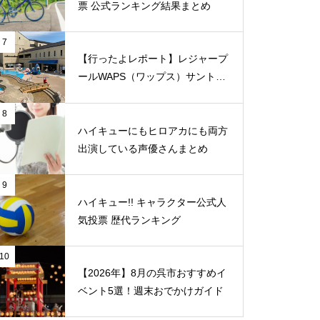
票 公式ランキング結果まとめ
7
【行ったよレポート】レジャープ
ールWAPS（ワップス）サントピ
ア岡山総社に子供たちとでかけま
した
8
ハイキューにもヒロアカにも両方
出演している声優さんまとめ
9
ハイキュー!! キャラクター公式人
気投票 歴代ランキング
10
【2026年】8月の呉市おすすめイ
ベント5選！週末おでかけガイド