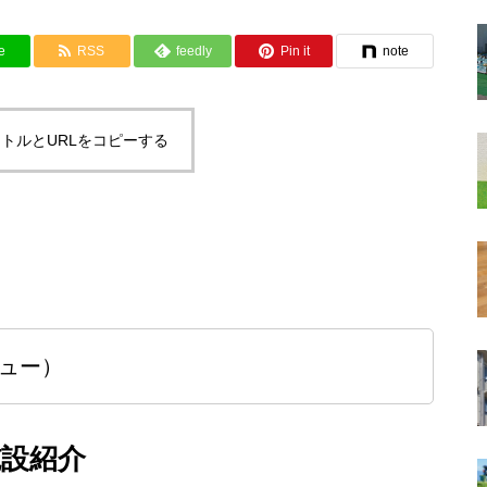
e
RSS
feedly
Pin it
note
トルとURLをコピーする
ビュー）
施設紹介