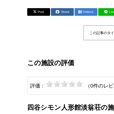
Post
Share
Hatena
Lin
この記事のタイ
この施設の評価
評価：
（0件のレ
四谷シモン人形館淡翁荘の