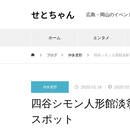
せとちゃん
広島・岡山のイベン
ホーム
エンタメ
ブログ
仲多度郡
四谷シモン人形館淡翁
2020.01.16
2020.02
仲多度郡
四谷シモン人形館淡
スポット