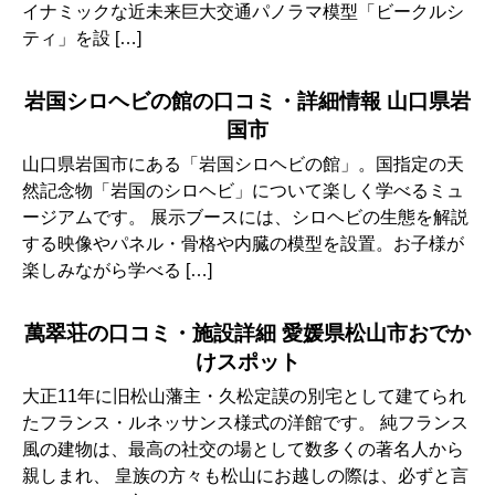
イナミックな近未来巨大交通パノラマ模型「ビークルシ
ティ」を設 […]
岩国シロヘビの館の口コミ・詳細情報 山口県岩
国市
山口県岩国市にある「岩国シロヘビの館」。国指定の天
然記念物「岩国のシロヘビ」について楽しく学べるミュ
ージアムです。 展示ブースには、シロヘビの生態を解説
する映像やパネル・骨格や内臓の模型を設置。お子様が
楽しみながら学べる […]
萬翠荘の口コミ・施設詳細 愛媛県松山市おでか
けスポット
大正11年に旧松山藩主・久松定謨の別宅として建てられ
たフランス・ルネッサンス様式の洋館です。 純フランス
風の建物は、最高の社交の場として数多くの著名人から
親しまれ、 皇族の方々も松山にお越しの際は、必ずと言