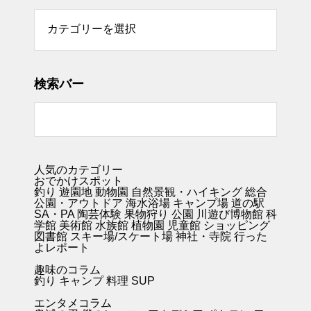
リー
検索バー
人気のカテゴリー
おでかけスポット
釣り
遊園地
動物園
自然景観・ハイキング 総合
公園・アウトドア
海水浴場
キャンプ場
道の駅
SA・PA
陶芸体験
果物狩り
公園
川遊び
博物館
科
学館
美術館
水族館
植物園
児童館
ショッピング
図書館
スキー場/スケート場
神社・寺院
行った
よレポート
趣味のコラム
釣り キャンプ
料理
SUP
エンタメコラム