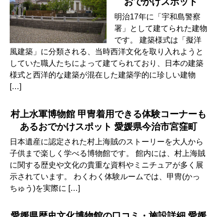
おでかけスポット
明治17年に「宇和島警察
署」として建てられた建物
です。 建築様式は「擬洋
風建築」に分類される、当時西洋文化を取り入れようと
していた職人たちによって建てられており、日本の建築
様式と西洋的な建築が混在した建築学的に珍しい建物
[…]
村上水軍博物館 甲冑着用できる体験コーナーも
あるおでかけスポット 愛媛県今治市宮窪町
日本遺産に認定された村上海賊のストーリーを大人から
子供まで楽しく学べる博物館です。 館内には、村上海賊
に関する歴史や文化の貴重な資料やミニチュアが多く展
示されています。 わくわく体験ルームでは、甲冑(かっ
ちゅう)を実際に […]
愛媛県歴史文化博物館の口コミ・施設詳細 愛媛