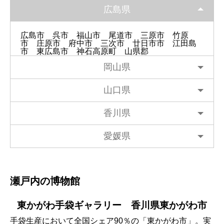
広島県
広島市
呉市
福山市
尾道市
三原市
竹原
市
庄原市
府中市
三次市
廿日市市
江田島
市
東広島市
神石高原町
山県郡
岡山県
山口県
香川県
愛媛県
瀬戸内の博物館
東かがわ手袋ギャラリー 香川県東かがわ市
手袋生産において全国シェア90％の「東かがわ市」。実