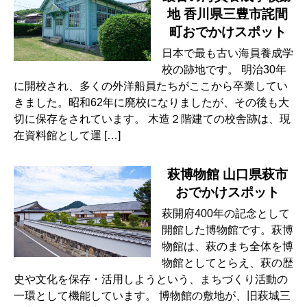
地 香川県三豊市詫間
町おでかけスポット
日本で最も古い海員養成学
校の跡地です。 明治30年
に開校され、多くの外洋船員たちがここから卒業してい
きました。昭和62年に廃校になりましたが、その後も大
切に保存をされています。 木造２階建ての校舎跡は、現
在資料館として運 […]
萩博物館 山口県萩市
おでかけスポット
萩開府400年の記念として
開館した博物館です。萩博
物館は、萩のまち全体を博
物館としてとらえ、萩の歴
史や文化を保存・活用しようという、まちづくり活動の
一環として機能しています。 博物館の敷地が、旧萩城三