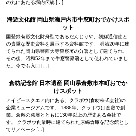
の丸にあたる堀内伝統 […]
海遊文化館 岡山県瀬戸内市牛窓町おでかけスポ
ット
国登録有形文化財舟型であるだんじりや、朝鮮通信使と
の貴重な歴史資料を展示する資料館です。 明治20年に建
てられた岡山県警西大寺警察署の分署として建てられ、
その後、昭和52年まで牛窓警察署として使われていまし
た。今でも入口 […]
倉紡記念館 日本遺産 岡山県倉敷市本町おでか
けスポット
アイビースクエア内にある、クラボウ(倉紡株式会社)の
企業ミュージアムです。 1888年、クラボウは倉敷で創
業。倉敷の発展とともに130年以上の歴史ある会社で
す。 クラボウ創業時に建てられた原綿倉庫を記念館とし
てリノベーシ […]