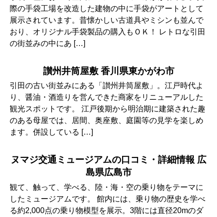
際の手袋工場を改造した建物の中に手袋がアートとして
展示されています。昔懐かしい古道具やミシンも並んで
おり、オリジナル手袋製品の購入もＯＫ！ レトロな引田
の街並みの中にあ […]
讃州井筒屋敷 香川県東かがわ市
引田の古い街並みにある「讃州井筒屋敷」。江戸時代よ
り、醤油・酒造りを営んできた商家をリニューアルした
観光スポットです。 江戸後期から明治期に建築された趣
のある母屋では、居間、奥座敷、庭園等の見学を楽しめ
ます。併設している […]
ヌマジ交通ミュージアムの口コミ・詳細情報 広
島県広島市
観て、触って、学べる、陸・海・空の乗り物をテーマに
したミュージアムです。 館内には、乗り物の歴史を学べ
る約2,000点の乗り物模型を展示。3階には直径20mのダ