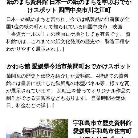
紙のまち資料館 日本一の紙のまちを学ぶおでか
けスポット 四国中央市川之江町
日本一の紙のまちと言われ、今では紙製品の出荷額が全
国1位の紙の町として知られている四国中央市。映画
「書道ガールズ！」の映画ロケ地としても有名です。 資
料館では、これまでの紙文化発展の歴史や、製造工程を
わかりやすく展示され […]
かわら館 愛媛県今治市菊間町おでかけスポット
菊間瓦の歴史と伝統を紹介した資料館。 4階建ての資料
館には皇居に献上した御所鬼の木型パネル等、様々な瓦
が展示されています。 瓦粘土を使ってオリジナル作品の
制作ができる実習室などもあります。 営業時間や定休
日、料金などの詳 […]
宇和島市立歴史資料館
愛媛県宇和島市住吉町