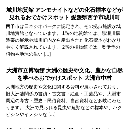
城川地質館 アンモナイトなどの化石標本などが
見れるおでかけスポット 愛媛県西予市城川町
西予市は日本ジオパークに認定され、その拠点施設が城
川地質館となっています。 1階の地質館では、黒瀬川構
造帯の展示や城川町内から産出された化石標本がわかり
やすく解説されています。 2階の植物館では、奥伊予の
植物や地球の生い […]
大洲市立博物館 大洲の歴史や文化、豊かな自然
を学べるおでかけスポット 大洲市中村
大洲地方の歴史や文化に関する資料が展示されており、
旧大洲藩関係の書蹟・古文書・絵画・工芸品や、大洲市
周辺の考古・歴史・民俗資料、自然資料など多岐にわた
ります。 大洲で見られる昆虫や魚類などの標本や、ハク
ビシンやイノシシな […]