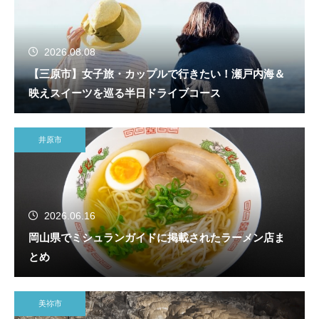
2026.08.08
【三原市】女子旅・カップルで行きたい！瀬戸内海＆
映えスイーツを巡る半日ドライブコース
井原市
2026.06.16
岡山県でミシュランガイドに掲載されたラーメン店ま
とめ
美祢市