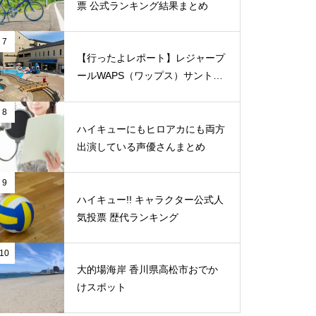
票 公式ランキング結果まとめ
7
【行ったよレポート】レジャープ
ールWAPS（ワップス）サントピ
ア岡山総社に子供たちとでかけま
した
8
ハイキューにもヒロアカにも両方
出演している声優さんまとめ
9
ハイキュー!! キャラクター公式人
気投票 歴代ランキング
10
大的場海岸 香川県高松市おでか
けスポット