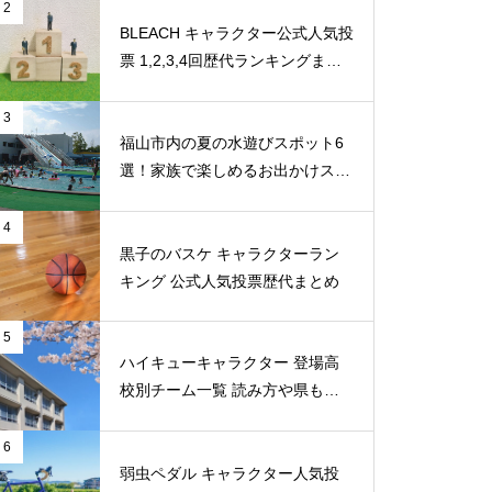
2
BLEACH キャラクター公式人気投
票 1,2,3,4回歴代ランキングまと
め
3
福山市内の夏の水遊びスポット6
選！家族で楽しめるお出かけスポ
ット
4
黒子のバスケ キャラクターラン
キング 公式人気投票歴代まとめ
5
ハイキューキャラクター 登場高
校別チーム一覧 読み方や県もま
とめ
6
弱虫ペダル キャラクター人気投