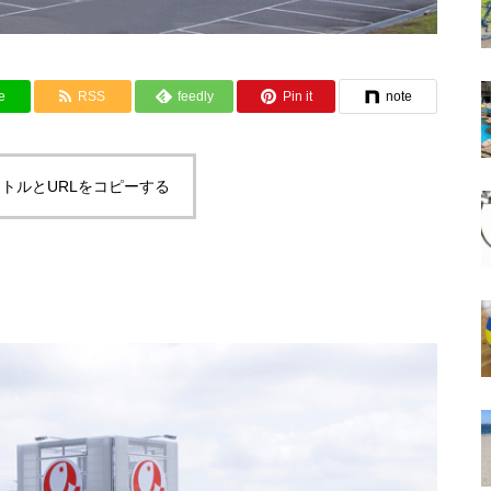
e
RSS
feedly
Pin it
note
トルとURLをコピーする