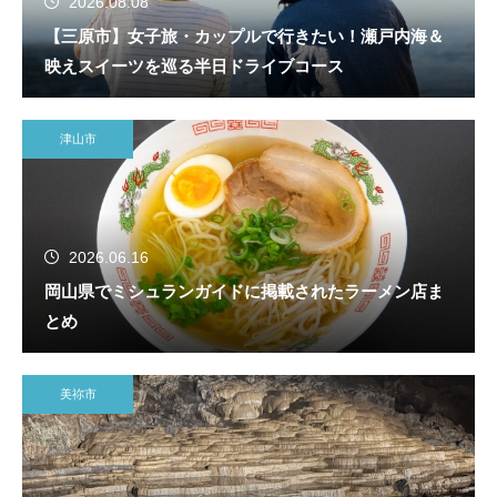
2026.08.08
【三原市】女子旅・カップルで行きたい！瀬戸内海＆
映えスイーツを巡る半日ドライブコース
津山市
2026.06.16
岡山県でミシュランガイドに掲載されたラーメン店ま
とめ
美祢市