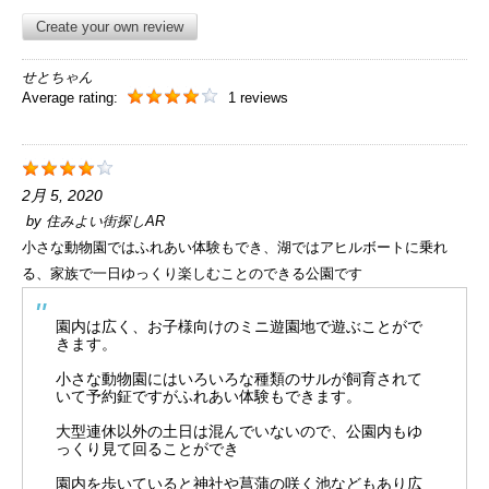
Create your own review
せとちゃん
Average rating:
1 reviews
2月 5, 2020
by
住みよい街探しAR
小さな動物園ではふれあい体験もでき、湖ではアヒルボートに乗れ
る、家族で一日ゆっくり楽しむことのできる公園です
園内は広く、お子様向けのミニ遊園地で遊ぶことがで
きます。
小さな動物園にはいろいろな種類のサルが飼育されて
いて予約鉦ですがふれあい体験もできます。
大型連休以外の土日は混んでいないので、公園内もゆ
っくり見て回ることができ
園内を歩いていると神社や菖蒲の咲く池などもあり広