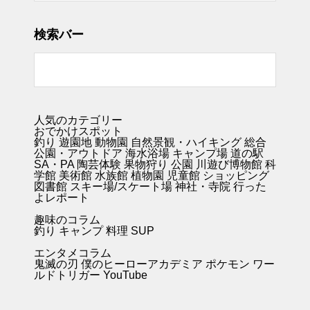
検索バー
人気のカテゴリー
おでかけスポット
釣り
遊園地
動物園
自然景観・ハイキング 総合
公園・アウトドア
海水浴場
キャンプ場
道の駅
SA・PA
陶芸体験
果物狩り
公園
川遊び
博物館
科
学館
美術館
水族館
植物園
児童館
ショッピング
図書館
スキー場/スケート場
神社・寺院
行った
よレポート
趣味のコラム
釣り キャンプ
料理
SUP
エンタメコラム
鬼滅の刃
僕のヒーローアカデミア
ポケモン
ワー
ルドトリガー
YouTube