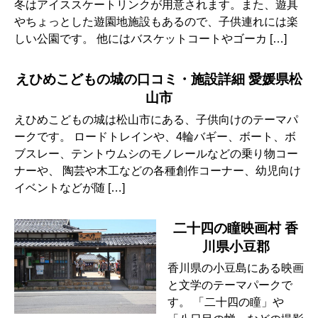
冬はアイススケートリンクが用意されます。また、遊具
やちょっとした遊園地施設もあるので、子供連れには楽
しい公園です。 他にはバスケットコートやゴーカ […]
えひめこどもの城の口コミ・施設詳細 愛媛県松
山市
えひめこどもの城は松山市にある、子供向けのテーマパ
ークです。 ロードトレインや、4輪バギー、ボート、ボ
ブスレー、テントウムシのモノレールなどの乗り物コー
ナーや、 陶芸や木工などの各種創作コーナー、幼児向け
イベントなどが随 […]
二十四の瞳映画村 香
川県小豆郡
香川県の小豆島にある映画
と文学のテーマパークで
す。 「二十四の瞳」や