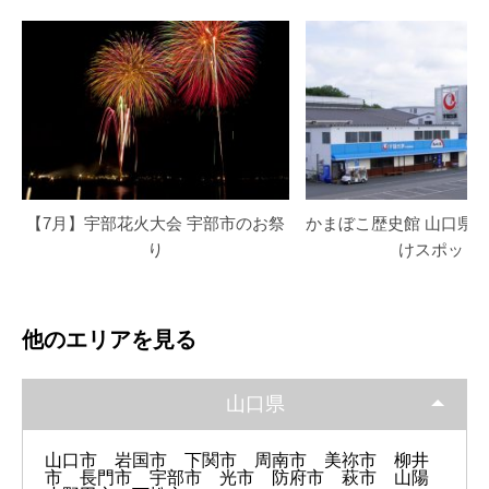
【7月】宇部花火大会 宇部市のお祭
かまぼこ歴史館 山口県
り
けスポット
他のエリアを見る
山口県
山口市
岩国市
下関市
周南市
美祢市
柳井
市
長門市
宇部市
光市
防府市
萩市
山陽