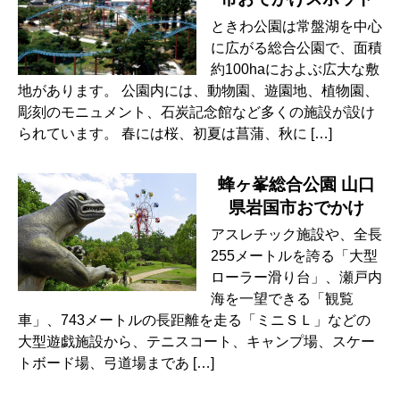
ときわ公園は常盤湖を中心
に広がる総合公園で、面積
約100haにおよぶ広大な敷
地があります。 公園内には、動物園、遊園地、植物園、
彫刻のモニュメント、石炭記念館など多くの施設が設け
られています。 春には桜、初夏は菖蒲、秋に […]
蜂ヶ峯総合公園 山口
県岩国市おでかけ
アスレチック施設や、全長
255メートルを誇る「大型
ローラー滑り台」、瀬戸内
海を一望できる「観覧
車」、743メートルの長距離を走る「ミニＳＬ」などの
大型遊戯施設から、テニスコート、キャンプ場、スケー
トボード場、弓道場まであ […]