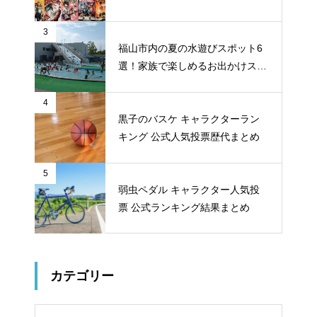
ロー投票 公式全９回分
3
福山市内の夏の水遊びスポット6
選！家族で楽しめるお出かけスポ
ット
4
黒子のバスケ キャラクターラン
キング 公式人気投票歴代まとめ
5
弱虫ペダル キャラクター人気投
票 公式ランキング結果まとめ
カテゴリー
リー