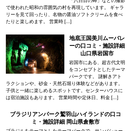
「八日目の蝉」などの撮影
で使われた昭和の雰囲気の村を再現しています。 ギャラ
リーを見て回ったり、名物の醤油ソフトクリームを食べ
たりと楽しめます。 営業時 […]
地底王国美川ムーバレ
ーの口コミ・施設詳細
山口県岩国市
岩国市にある、超古代文明
をコンセプトとしたテーマ
パークです。 謎解きアト
ラクションや、砂金・天然石堀り体験などがあります。
子供と一緒に楽しめるスポットです。センターハウスに
は宿泊施設もあります。 営業時間や定休日、料金 […]
ブラジリアンパーク鷲羽山ハイランドの口コ
ミ・施設詳細 岡山県倉敷市
ブラジルをテーマとしたテーマパークで、サンバショー