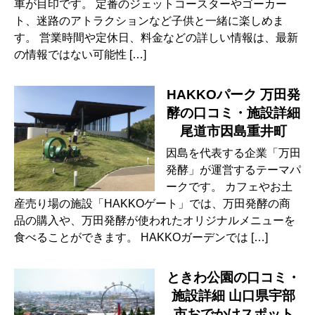
車が目印です。 定番のジェットコースターやゴーカー
ト、迷路のアトラクションなど子供と一緒に楽しめま
す。 営業時間や定休日、料金などの詳しい情報は、最新
の情報ではない可能性 […]
HAKKOパーク 万田発
酵の口コミ・施設詳細
尾道市因島重井町
因島を代表する企業「万田
発酵」が運営するテーマパ
ークです。 カフェやお土
産売り場の施設「HAKKOゲート」では、万田発酵の商
品の購入や、万田発酵が使われたオリジナルメニューを
食べることができます。 HAKKOガーデンでは […]
ときわ公園の口コミ・
施設詳細 山口県宇部
市おでかけスポット