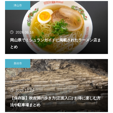
津山市
2026.06.16
岡山県でミシュランガイドに掲載されたラーメン店ま
とめ
美祢市
2025.12.29
【保存版】秋吉洞の歩き方(正面入口) お得に楽しむ方
法や駐車場まとめ