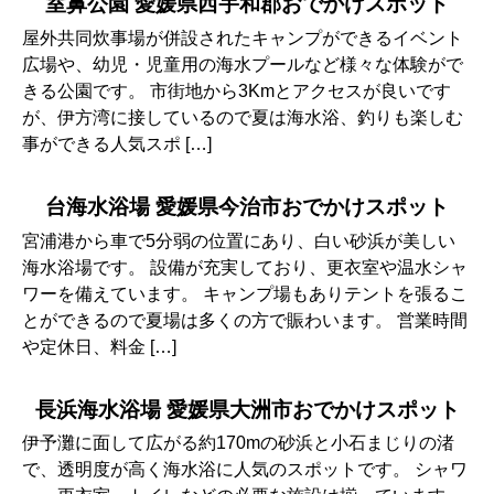
室鼻公園 愛媛県西宇和郡おでかけスポット
屋外共同炊事場が併設されたキャンプができるイベント
広場や、幼児・児童用の海水プールなど様々な体験がで
きる公園です。 市街地から3Kmとアクセスが良いです
が、伊方湾に接しているので夏は海水浴、釣りも楽しむ
事ができる人気スポ […]
台海水浴場 愛媛県今治市おでかけスポット
宮浦港から車で5分弱の位置にあり、白い砂浜が美しい
海水浴場です。 設備が充実しており、更衣室や温水シャ
ワーを備えています。 キャンプ場もありテントを張るこ
とができるので夏場は多くの方で賑わいます。 営業時間
や定休日、料金 […]
長浜海水浴場 愛媛県大洲市おでかけスポット
伊予灘に面して広がる約170mの砂浜と小石まじりの渚
で、透明度が高く海水浴に人気のスポットです。 シャワ