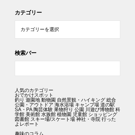
カテゴリー
リー
検索バー
人気のカテゴリー
おでかけスポット
釣り
遊園地
動物園
自然景観・ハイキング 総合
公園・アウトドア
海水浴場
キャンプ場
道の駅
SA・PA
陶芸体験
果物狩り
公園
川遊び
博物館
科
学館
美術館
水族館
植物園
児童館
ショッピング
図書館
スキー場/スケート場
神社・寺院
行った
よレポート
趣味のコラム