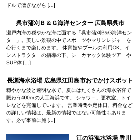
ドルで漕ぎながら […]
呉市蒲刈Ｂ＆Ｇ海洋センター 広島県呉市
瀬戸内海の穏やかな海に面する「呉市蒲刈B&G海洋セン
ター」。美しい景観の中でスポーツやマリンレジャーを
心行くまで楽しめます。 体育館やプールの利用OK。イ
ンストラクターの指導の下、シーカヤック体験ツアーや
SUP体 […]
長瀬海水浴場 広島県江田島市おでかけスポット
穏やかな波と透明な水で、夏にはたくさんの海水浴客で
賑わう400ｍの人工海浜です。 シャワ－、更衣室、トイ
レなどを完備しています。 営業時間や定休日、料金など
の詳しい情報は、最新の情報ではない可能性もありま
す。必ず事前に施 […]
江の浜海水浴場 香川