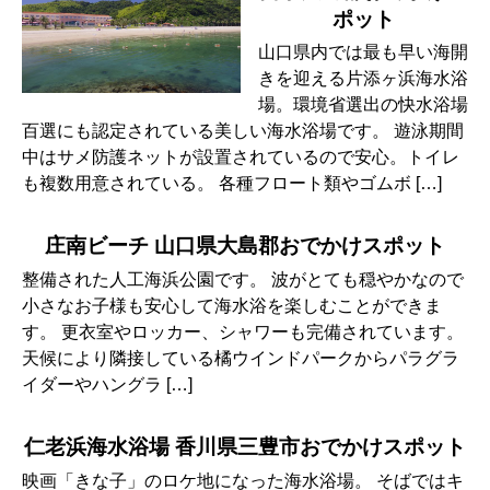
ポット
山口県内では最も早い海開
きを迎える片添ヶ浜海水浴
場。環境省選出の快水浴場
百選にも認定されている美しい海水浴場です。 遊泳期間
中はサメ防護ネットが設置されているので安心。トイレ
も複数用意されている。 各種フロート類やゴムボ […]
庄南ビーチ 山口県大島郡おでかけスポット
整備された人工海浜公園です。 波がとても穏やかなので
小さなお子様も安心して海水浴を楽しむことができま
す。 更衣室やロッカー、シャワーも完備されています。
天候により隣接している橘ウインドパークからパラグラ
イダーやハングラ […]
仁老浜海水浴場 香川県三豊市おでかけスポット
映画「きな子」のロケ地になった海水浴場。 そばではキ