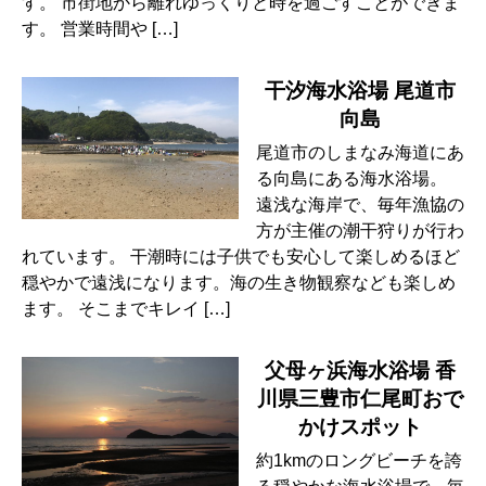
す。 市街地から離れゆっくりと時を過ごすことができま
す。 営業時間や […]
干汐海水浴場 尾道市
向島
尾道市のしまなみ海道にあ
る向島にある海水浴場。
遠浅な海岸で、毎年漁協の
方が主催の潮干狩りが行わ
れています。 干潮時には子供でも安心して楽しめるほど
穏やかで遠浅になります。海の生き物観察なども楽しめ
ます。 そこまでキレイ […]
父母ヶ浜海水浴場 香
川県三豊市仁尾町おで
かけスポット
約1kmのロングビーチを誇