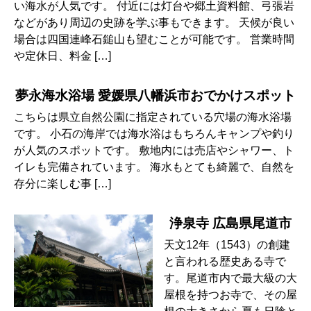
い海水が人気です。 付近には灯台や郷土資料館、弓張岩
などがあり周辺の史跡を学ぶ事もできます。 天候が良い
場合は四国連峰石鎚山も望むことが可能です。 営業時間
や定休日、料金 […]
夢永海水浴場 愛媛県八幡浜市おでかけスポット
こちらは県立自然公園に指定されている穴場の海水浴場
です。 小石の海岸では海水浴はもちろんキャンプや釣り
が人気のスポットです。 敷地内には売店やシャワー、ト
イレも完備されています。 海水もとても綺麗で、自然を
存分に楽しむ事 […]
浄泉寺 広島県尾道市
天文12年（1543）の創建
と言われる歴史ある寺で
す。尾道市内で最大級の大
屋根を持つお寺で、その屋