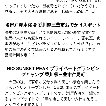
根の大きさから夏も日陰と
なってすずしいため、昼寝寺と呼ばれていたそうです。
見所は、その大きな屋根にある、16畳分もの広さ […]
名部戸海水浴場 香川県三豊市おでかけスポット
海水の透明度が高くとても綺麗な穴場の海水浴場です。
地元の人からも愛されています。 シャワー、更衣室、食
事処があり、ござやパラソルのレンタルも可能です。 石
垣の海岸の近くでは海ほたるの観察もできるようです。
営業時間や定 […]
NIO SUNSET PEAK プライベートグランピン
グキャンプ 香川県三豊市仁尾町
「天空の鏡」で有名な父母ヶ浜の美しい景色を楽しんで
もらいたいとオープンした、1日2組限定のプライベート
グランピングキャンプサイトです。 瀬戸内海を一望でき
るキャンプサイトで、1年を通して美しい夕日を見るこ
とができる絶景ス […]