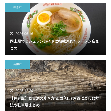
井原市
2026.06.16
岡山県でミシュランガイドに掲載されたラーメン店ま
とめ
美祢市
2025.12.29
【保存版】秋吉洞の歩き方(正面入口) お得に楽しむ方
法や駐車場まとめ