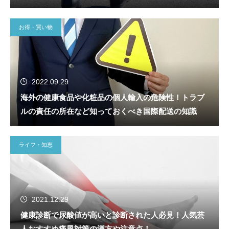
お得・買い物
2022.09.29
海外の健康食品や化粧品の個人輸入の危険性！トラブ
ルの責任の所在など知っておくべき国際配送の知識
ライフ・知恵
2021.12.29
健康診断で尿酸値が高いと診断された人必見！人気芸
人おすすめ痛風対策の漢方や注意点！