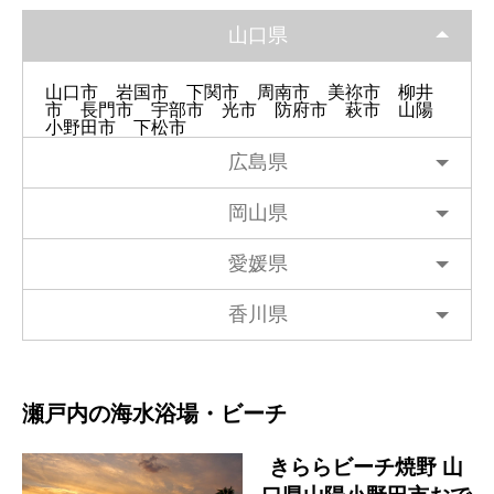
山口県
山口市
岩国市
下関市
周南市
美祢市
柳井
市
長門市
宇部市
光市
防府市
萩市
山陽
小野田市
下松市
広島県
岡山県
愛媛県
香川県
瀬戸内の海水浴場・ビーチ
きららビーチ焼野 山