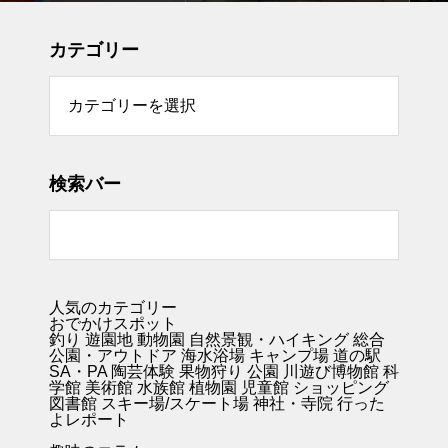
ド
イド
カテゴリー
リー
検索バー
人気のカテゴリー
おでかけスポット
釣り
遊園地
動物園
自然景観・ハイキング 総合
公園・アウトドア
海水浴場
キャンプ場
道の駅
SA・PA
陶芸体験
果物狩り
公園
川遊び
博物館
科
学館
美術館
水族館
植物園
児童館
ショッピング
図書館
スキー場/スケート場
神社・寺院
行った
よレポート