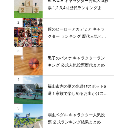
BLEACH キャラクター公式人気投
票 1,2,3,4回歴代ランキングまと
め
2
僕のヒーローアカデミア キャラ
クター ランキング 歴代人気ヒー
ロー投票 公式全９回分
3
黒子のバスケ キャラクターラン
キング 公式人気投票歴代まとめ
4
福山市内の夏の水遊びスポット6
選！家族で楽しめるお出かけスポ
ット
5
弱虫ペダル キャラクター人気投
票 公式ランキング結果まとめ