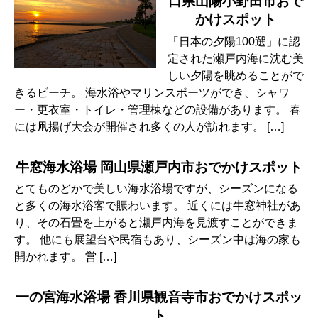
口県山陽小野田市おで
かけスポット
「日本の夕陽100選」に認
定された瀬戸内海に沈む美
しい夕陽を眺めることがで
きるビーチ。 海水浴やマリンスポーツができ、シャワ
ー・更衣室・トイレ・管理棟などの設備があります。 春
には凧揚げ大会が開催され多くの人が訪れます。 […]
牛窓海水浴場 岡山県瀬戸内市おでかけスポット
とてものどかで美しい海水浴場ですが、シーズンになる
と多くの海水浴客で賑わいます。 近くには牛窓神社があ
り、その石畳を上がると瀬戸内海を見渡すことができま
す。 他にも展望台や民宿もあり、シーズン中は海の家も
開かれます。 営 […]
一の宮海水浴場 香川県観音寺市おでかけスポッ
ト