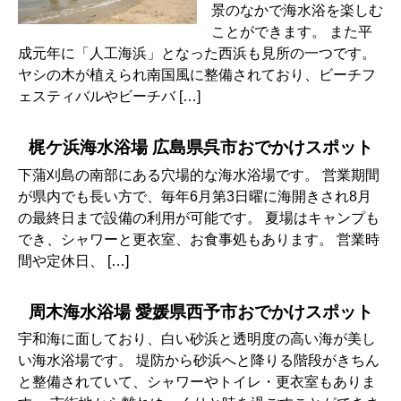
景のなかで海水浴を楽しむ
ことができます。 また平
成元年に「人工海浜」となった西浜も見所の一つです。
ヤシの木が植えられ南国風に整備されており、ビーチフ
ェスティバルやビーチバ […]
梶ケ浜海水浴場 広島県呉市おでかけスポット
下蒲刈島の南部にある穴場的な海水浴場です。 営業期間
が県内でも長い方で、毎年6月第3日曜に海開きされ8月
の最終日まで設備の利用が可能です。 夏場はキャンプも
でき、シャワーと更衣室、お食事処もあります。 営業時
間や定休日、 […]
周木海水浴場 愛媛県西予市おでかけスポット
宇和海に面しており、白い砂浜と透明度の高い海が美し
い海水浴場です。 堤防から砂浜へと降りる階段がきちん
と整備されていて、シャワーやトイレ・更衣室もありま