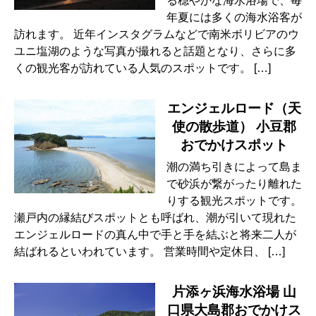
る穏やかな海水浴場で、毎
年夏には多くの海水浴客が
訪れます。 近年インスタグラムなどで南米ボリビアのウ
ユニ塩湖のような写真が撮れると話題となり、さらに多
くの観光客が訪れている人気のスポットです。 […]
エンジェルロード（天
使の散歩道） 小豆郡
おでかけスポット
潮の満ち引きによって島ま
で砂浜が繋がったり離れた
りする観光スポットです。
瀬戸内の縁結びスポットとも呼ばれ、潮が引いて現れた
エンジェルロードの真ん中で手と手を結ぶと将来二人が
結ばれるといわれています。 営業時間や定休日、 […]
片添ヶ浜海水浴場 山
口県大島郡おでかけス