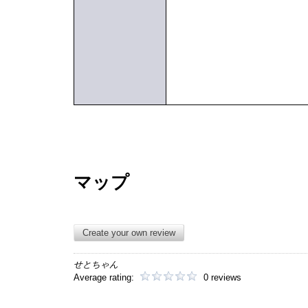
マップ
Create your own review
せとちゃん
Average rating:
0 reviews