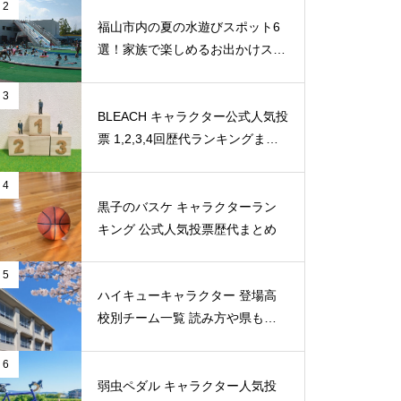
2
福山市内の夏の水遊びスポット6
選！家族で楽しめるお出かけスポ
ット
3
BLEACH キャラクター公式人気投
票 1,2,3,4回歴代ランキングまと
め
4
黒子のバスケ キャラクターラン
キング 公式人気投票歴代まとめ
5
ハイキューキャラクター 登場高
校別チーム一覧 読み方や県もま
とめ
6
弱虫ペダル キャラクター人気投