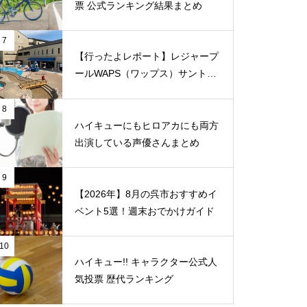
票 公式ランキング結果まとめ
7
【行ったよレポート】レジャープ
ールWAPS（ワップス）サントピ
ア岡山総社に子供たちとでかけま
した
8
ハイキューにもヒロアカにも両方
出演している声優さんまとめ
9
【2026年】8月の呉市おすすめイ
ベント5選！週末おでかけガイド
10
ハイキュー!! キャラクター公式人
気投票 歴代ランキング