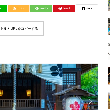
e
RSS
feedly
Pin it
note
トルとURLをコピーする