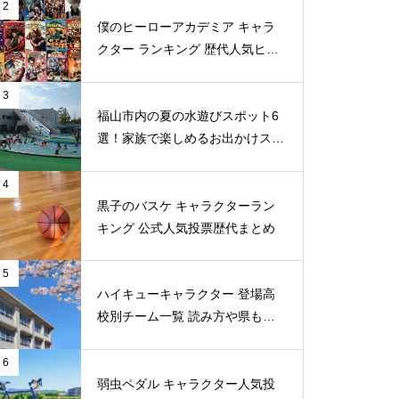
2
僕のヒーローアカデミア キャラ
クター ランキング 歴代人気ヒー
ロー投票 公式全９回分
3
福山市内の夏の水遊びスポット6
選！家族で楽しめるお出かけスポ
ット
4
黒子のバスケ キャラクターラン
キング 公式人気投票歴代まとめ
5
ハイキューキャラクター 登場高
校別チーム一覧 読み方や県もま
とめ
6
弱虫ペダル キャラクター人気投