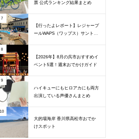
票 公式ランキング結果まとめ
7
【行ったよレポート】レジャープ
ールWAPS（ワップス）サントピ
ア岡山総社に子供たちとでかけま
した
8
【2026年】8月の呉市おすすめイ
ベント5選！週末おでかけガイド
9
ハイキューにもヒロアカにも両方
出演している声優さんまとめ
10
大的場海岸 香川県高松市おでか
けスポット