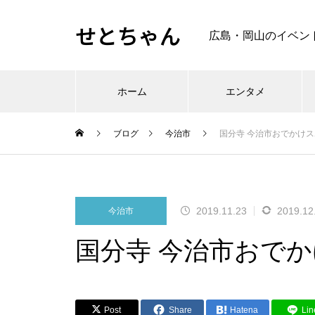
せとちゃん
広島・岡山のイベン
ホーム
エンタメ
ブログ
今治市
国分寺 今治市おでかけ
2019.11.23
2019.12
今治市
国分寺 今治市おで
Post
Share
Hatena
Lin