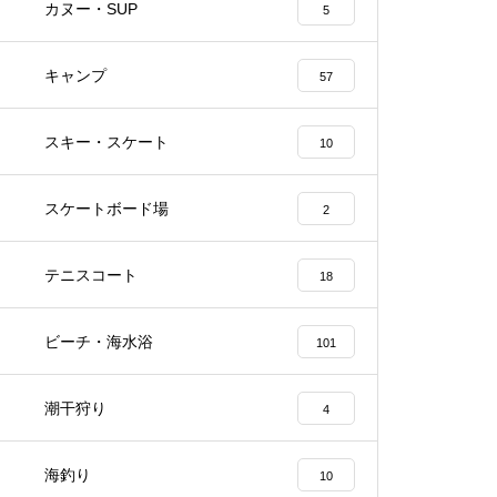
カヌー・SUP
5
キャンプ
57
スキー・スケート
10
スケートボード場
2
伯方ビーチの口コミ・施設詳細 愛媛
鴨池海岸公園の口コミ・詳細
テニスコート
18
県今治市おでかけスポット
媛県今治市おでかけスポ
ビーチ・海水浴
101
潮干狩り
4
海釣り
10