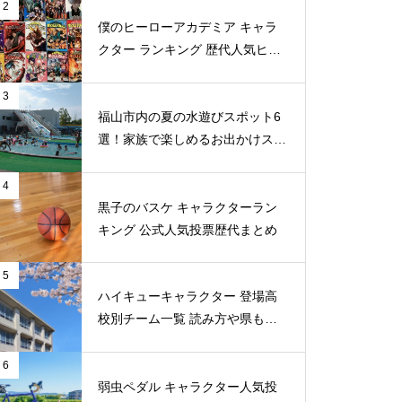
2
僕のヒーローアカデミア キャラ
クター ランキング 歴代人気ヒー
ロー投票 公式全９回分
3
福山市内の夏の水遊びスポット6
選！家族で楽しめるお出かけスポ
ット
4
黒子のバスケ キャラクターラン
キング 公式人気投票歴代まとめ
5
ハイキューキャラクター 登場高
校別チーム一覧 読み方や県もま
とめ
6
弱虫ペダル キャラクター人気投