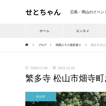
せとちゃん
広島・岡山のイベン
ホーム
エンタメ
ブログ
四国八十八箇所巡り
繁多寺 松
2019.11.24
2021.12.24
繁多寺 松山市畑寺
松山市