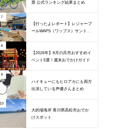
票 公式ランキング結果まとめ
7
【行ったよレポート】レジャープ
ールWAPS（ワップス）サントピ
ア岡山総社に子供たちとでかけま
した
8
【2026年】8月の呉市おすすめイ
ベント5選！週末おでかけガイド
9
ハイキューにもヒロアカにも両方
出演している声優さんまとめ
10
大的場海岸 香川県高松市おでか
けスポット