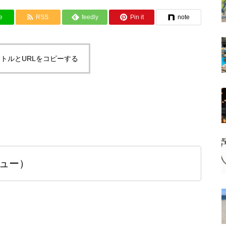
e
RSS
feedly
Pin it
note
トルとURLをコピーする
ビュー）