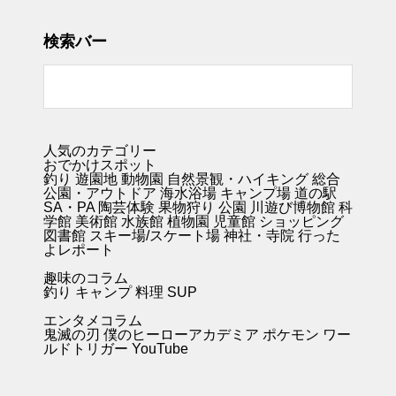
検索バー
人気のカテゴリー
おでかけスポット
釣り
遊園地
動物園
自然景観・ハイキング 総合
公園・アウトドア
海水浴場
キャンプ場
道の駅
SA・PA
陶芸体験
果物狩り
公園
川遊び
博物館
科
学館
美術館
水族館
植物園
児童館
ショッピング
図書館
スキー場/スケート場
神社・寺院
行った
よレポート
趣味のコラム
釣り キャンプ
料理
SUP
エンタメコラム
鬼滅の刃
僕のヒーローアカデミア
ポケモン
ワー
ルドトリガー
YouTube