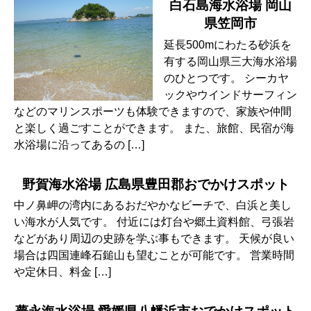
白石島海水浴場 岡山
県笠岡市
延長500mにわたる砂浜を
有する岡山県三大海水浴場
のひとつです。 シーカヤ
ックやウインドサーフィン
などのマリンスポーツも体験できますので、家族や仲間
と楽しく過ごすことができます。 また、旅館、民宿が海
水浴場に沿ってあるの […]
野賀海水浴場 広島県豊田郡おでかけスポット
中ノ鼻岬の湾内にあるおだやかなビーチで、白浜と美し
い海水が人気です。 付近には灯台や郷土資料館、弓張岩
などがあり周辺の史跡を学ぶ事もできます。 天候が良い
場合は四国連峰石鎚山も望むことが可能です。 営業時間
や定休日、料金 […]