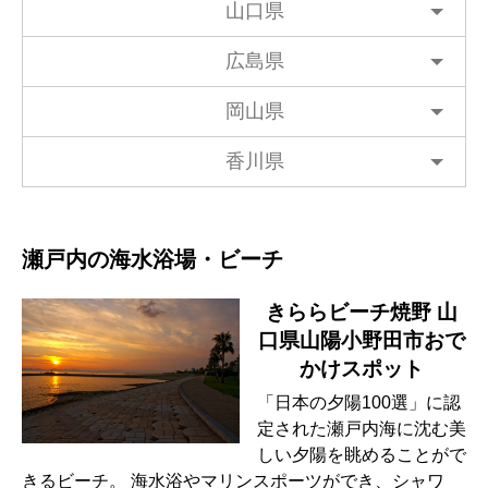
山口県
広島県
岡山県
香川県
瀬戸内の海水浴場・ビーチ
きららビーチ焼野 山
口県山陽小野田市おで
かけスポット
「日本の夕陽100選」に認
定された瀬戸内海に沈む美
しい夕陽を眺めることがで
きるビーチ。 海水浴やマリンスポーツができ、シャワ