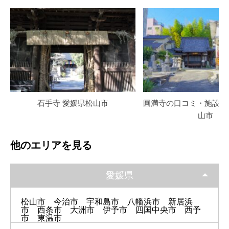
石手寺 愛媛県松山市
圓満寺の口コミ・施設詳
山市
他のエリアを見る
愛媛県
松山市
今治市
宇和島市
八幡浜市
新居浜
市
西条市
大洲市
伊予市
四国中央市
西予
市
東温市