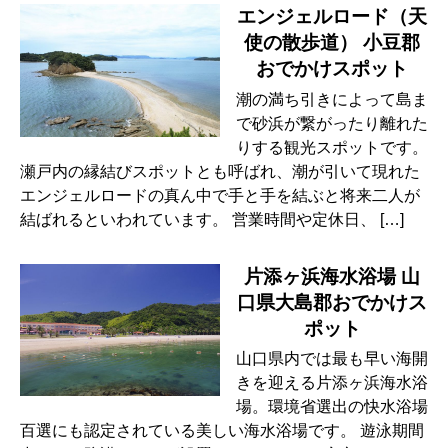
エンジェルロード（天
使の散歩道） 小豆郡
おでかけスポット
潮の満ち引きによって島ま
で砂浜が繋がったり離れた
りする観光スポットです。
瀬戸内の縁結びスポットとも呼ばれ、潮が引いて現れた
エンジェルロードの真ん中で手と手を結ぶと将来二人が
結ばれるといわれています。 営業時間や定休日、 […]
片添ヶ浜海水浴場 山
口県大島郡おでかけス
ポット
山口県内では最も早い海開
きを迎える片添ヶ浜海水浴
場。環境省選出の快水浴場
百選にも認定されている美しい海水浴場です。 遊泳期間