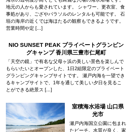
地元の人からも愛されています。 シャワー、更衣室、食
事処があり、ござやパラソルのレンタルも可能です。 石
垣の海岸の近くでは海ほたるの観察もできるようです。
営業時間や定 […]
NIO SUNSET PEAK プライベートグランピン
グキャンプ 香川県三豊市仁尾町
「天空の鏡」で有名な父母ヶ浜の美しい景色を楽しんで
もらいたいとオープンした、1日2組限定のプライベート
グランピングキャンプサイトです。 瀬戸内海を一望でき
るキャンプサイトで、1年を通して美しい夕日を見るこ
とができる絶景ス […]
室積海水浴場 山口県
光市
瀬戸内海国立公園に包まれ
たビーチ。水質が良く、家