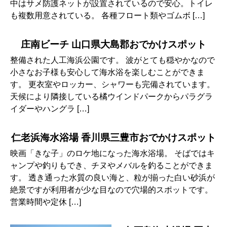
中はサメ防護ネットが設置されているので安心。トイレ
も複数用意されている。 各種フロート類やゴムボ […]
庄南ビーチ 山口県大島郡おでかけスポット
整備された人工海浜公園です。 波がとても穏やかなので
小さなお子様も安心して海水浴を楽しむことができま
す。 更衣室やロッカー、シャワーも完備されています。
天候により隣接している橘ウインドパークからパラグラ
イダーやハングラ […]
仁老浜海水浴場 香川県三豊市おでかけスポット
映画「きな子」のロケ地になった海水浴場。 そばではキ
ャンプや釣りもでき、チヌやメバルを釣ることができま
す。 透き通った水質の良い海と、粒が揃った白い砂浜が
絶景ですが利用者が少な目なので穴場的スポットです。
営業時間や定休 […]