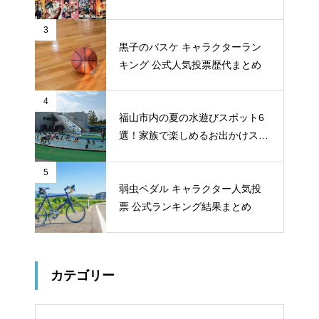
ロー投票 公式全９回分
3
黒子のバスケ キャラクターラン
キング 公式人気投票歴代まとめ
4
福山市内の夏の水遊びスポット6
選！家族で楽しめるお出かけスポ
ット
5
弱虫ペダル キャラクター人気投
票 公式ランキング結果まとめ
カテゴリー
リー