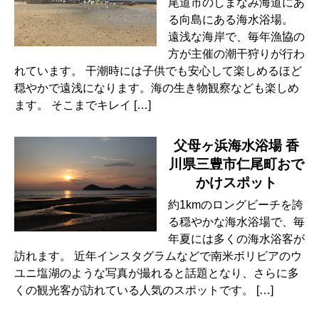
尾道市のしまなみ海道にあ
る向島にある海水浴場。
遠浅な海岸で、毎年漁協の
方が主催の潮干狩りが行わ
れています。 干潮時には子供でも安心して楽しめるほど
穏やかで遠浅になります。海の生き物観察なども楽しめ
ます。 そこまでキレイ […]
父母ヶ浜海水浴場 香
川県三豊市仁尾町おで
かけスポット
約1kmのロングビーチを誇
る穏やかな海水浴場で、毎
年夏には多くの海水浴客が
訪れます。 近年インスタグラムなどで南米ボリビアのウ
ユニ塩湖のような写真が撮れると話題となり、さらに多
くの観光客が訪れている人気のスポットです。 […]