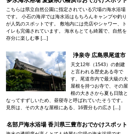
夢永海水浴場 愛媛県八幡浜市おでかけスポット
こちらは県立自然公園に指定されている穴場の海水浴場
です。 小石の海岸では海水浴はもちろんキャンプや釣り
が人気のスポットです。 敷地内には売店やシャワー、ト
イレも完備されています。 海水もとても綺麗で、自然を
存分に楽しむ事 […]
浄泉寺 広島県尾道市
天文12年（1543）の創建
と言われる歴史ある寺で
す。尾道市内で最大級の大
屋根を持つお寺で、その屋
根の大きさから夏も日陰と
なってすずしいため、昼寝寺と呼ばれていたそうです。
見所は、その大きな屋根にある、16畳分もの広さ […]
名部戸海水浴場 香川県三豊市おでかけスポット
海水の透明度が高くとても綺麗な穴場の海水浴場です。