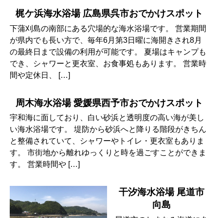
梶ケ浜海水浴場 広島県呉市おでかけスポット
下蒲刈島の南部にある穴場的な海水浴場です。 営業期間
が県内でも長い方で、毎年6月第3日曜に海開きされ8月
の最終日まで設備の利用が可能です。 夏場はキャンプも
でき、シャワーと更衣室、お食事処もあります。 営業時
間や定休日、 […]
周木海水浴場 愛媛県西予市おでかけスポット
宇和海に面しており、白い砂浜と透明度の高い海が美し
い海水浴場です。 堤防から砂浜へと降りる階段がきちん
と整備されていて、シャワーやトイレ・更衣室もありま
す。 市街地から離れゆっくりと時を過ごすことができま
す。 営業時間や […]
干汐海水浴場 尾道市
向島