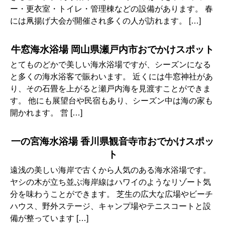
ー・更衣室・トイレ・管理棟などの設備があります。 春
には凧揚げ大会が開催され多くの人が訪れます。 […]
牛窓海水浴場 岡山県瀬戸内市おでかけスポット
とてものどかで美しい海水浴場ですが、シーズンになる
と多くの海水浴客で賑わいます。 近くには牛窓神社があ
り、その石畳を上がると瀬戸内海を見渡すことができま
す。 他にも展望台や民宿もあり、シーズン中は海の家も
開かれます。 営 […]
一の宮海水浴場 香川県観音寺市おでかけスポッ
ト
遠浅の美しい海岸で古くから人気のある海水浴場です。
ヤシの木が立ち並ぶ海岸線はハワイのようなリゾート気
分を味わうことができます。 芝生の広大な広場やビーチ
ハウス、野外ステージ、キャンプ場やテニスコートと設
備が整っています […]