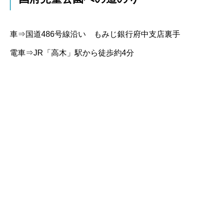
車⇒国道486号線沿い もみじ銀行府中支店裏手
電車⇒JR「高木」駅から徒歩約4分