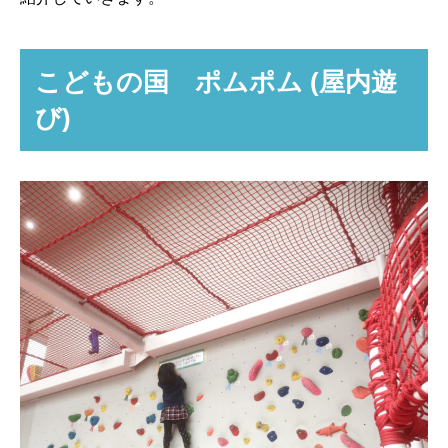
こどもの国 ポムポム (屋内遊
び)