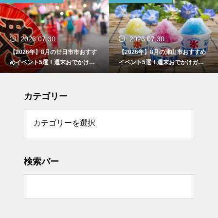
2026.07.30
2026.07.30
【2026年】8月の廿日市市おすす
【2026年】8月の津山市おすすめ
めイベント5選！週末おでかけガ
イベント5選！週末おでかけガイ
イド
ド
カテゴリー
リー
検索バー