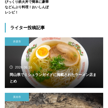
びっくり鉄火丼で簡単に豪華
などんぶり料理！おいしんぼ
レシピ！
ライター投稿記事
井原市
2026.06.16
岡山県でミシュランガイドに掲載されたラーメン店ま
とめ
美祢市