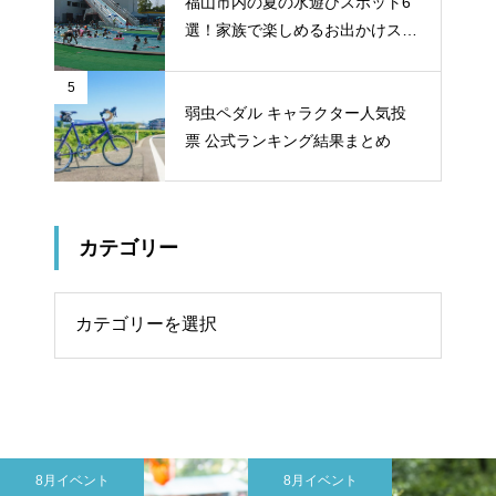
福山市内の夏の水遊びスポット6
選！家族で楽しめるお出かけスポ
ット
5
弱虫ペダル キャラクター人気投
票 公式ランキング結果まとめ
カテゴリー
リー
8月イベント
8月イベント