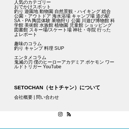
人気のカテゴリー
おでかけスポット
釣り
遊園地
動物園
自然景観・ハイキング 総合
公園・アウトドア
海水浴場
キャンプ場
道の駅
SA・PA
陶芸体験
果物狩り
公園
川遊び
博物館
科
学館
美術館
水族館
植物園
児童館
ショッピング
図書館
スキー場/スケート場
神社・寺院
行った
よレポート
趣味のコラム
釣り キャンプ
料理
SUP
エンタメコラム
鬼滅の刃
僕のヒーローアカデミア
ポケモン
ワー
ルドトリガー
YouTube
SETOCHAN（セトチャン）について
会社概要
|
問い合わせ