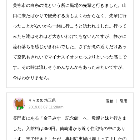
美祢市の白糸の滝という所に職場の先輩と行きました。山
口に来たばかりで観光する所もよくわからなく、先輩に行
ったことがないから一緒に行こうと誘われました。行って
みたら滝はそれほど大きいわけでもないんですが、静かに
流れ落ちる感じがきれいでした。さすが滝の近くだけあっ
て空気もきれいでマイナスイオンたっぷりといった感じで
す。その時は流しそうめんなんかもあったみたいですが、
今はわかりません。
そらまめ 埼玉県
返信
引用
2019.03.07 11:28am
長門市にある「金子みすゞ記念館」へ、母親と妹と行きま
した。入館料は350円。仙崎港から近く住宅街の中にあり
ます。車で行きましたが、専用駐車場は埋まってましたの