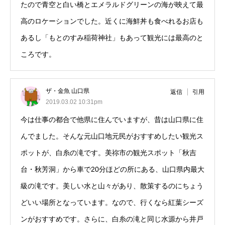
たので青空と白い橋とエメラルドグリーンの海が映えて最
高のロケーションでした。近くに海鮮丼も食べれるお店も
あるし「もとのすみ稲荷神社」もあって観光には最高のと
ころです。
ザ・金魚 山口県
返信
引用
2019.03.02 10:31pm
今は仕事の都合で他県に住んでいますが、昔は山口県に住
んでました。そんな元山口地元民がおすすめしたい観光ス
ポットが、白糸の滝です。美祢市の観光スポット「秋吉
台・秋芳洞」から車で20分ほどの所にある、山口県内最大
級の滝です。美しい水と山々があり、散策するのにちょう
どいい場所となっています。なので、行くなら紅葉シーズ
ンがおすすめです。さらに、白糸の滝と同じ水源から井戸