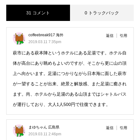
31 コメント
0 トラックバック
coffeebreak917 海外
返信
引用
2019.03.11 7:35pm
萩市にある萩本陣というホテルにある足湯です。ホテル自
体が高台にあり眺めもよいのですが、そこから更に山の頂
上へ向かいます。足湯につかりながら日本海に面した萩市
が一望することが出来、絶景と解放感、また足湯に癒され
ます。尚、ホテルから足湯のある山頂まではシャトルバス
が運行しており、大人1人500円で往復できます。
まゆちゃん 広島県
返信
引用
2019.03.11 2:46pm