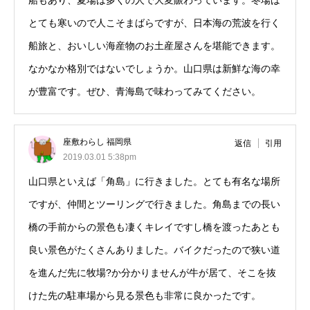
船もあり、夏場は多くの人で大変賑わっています。冬場は
とても寒いので人こそまばらですが、日本海の荒波を行く
船旅と、おいしい海産物のお土産屋さんを堪能できます。
なかなか格別ではないでしょうか。山口県は新鮮な海の幸
が豊富です。ぜひ、青海島で味わってみてください。
座敷わらし 福岡県
返信
引用
2019.03.01 5:38pm
山口県といえば「角島」に行きました。とても有名な場所
ですが、仲間とツーリングで行きました。角島までの長い
橋の手前からの景色も凄くキレイですし橋を渡ったあとも
良い景色がたくさんありました。バイクだったので狭い道
を進んだ先に牧場?か分かりませんが牛が居て、そこを抜
けた先の駐車場から見る景色も非常に良かったです。