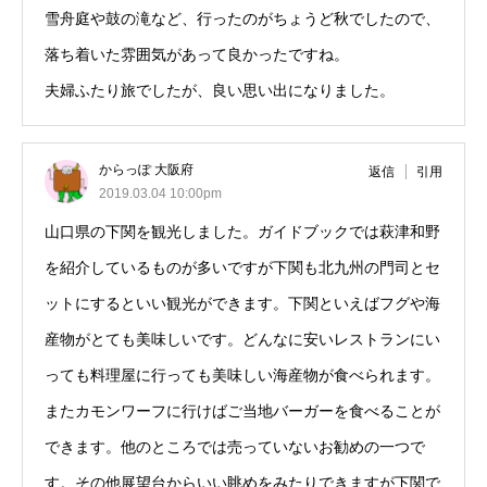
雪舟庭や鼓の滝など、行ったのがちょうど秋でしたので、
落ち着いた雰囲気があって良かったですね。
夫婦ふたり旅でしたが、良い思い出になりました。
からっぽ 大阪府
返信
引用
2019.03.04 10:00pm
山口県の下関を観光しました。ガイドブックでは萩津和野
を紹介しているものが多いですが下関も北九州の門司とセ
ットにするといい観光ができます。下関といえばフグや海
産物がとても美味しいです。どんなに安いレストランにい
っても料理屋に行っても美味しい海産物が食べられます。
またカモンワーフに行けばご当地バーガーを食べることが
できます。他のところでは売っていないお勧めの一つで
す。その他展望台からいい眺めをみたりできますが下関で