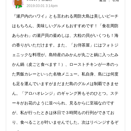
返信
引用
2019.03.01 3:14pm
『瀬戸内のハワイ』とも言われる周防大島は美しいビーチ
はもちろん、美味しいグルメもおすすめです！「食在周防
あらかわ」の瀬戸貝の釜めしは、大粒の貝がいくつも！海
の香りがいただけます。また、「お侍茶屋」にはフォトジ
ェニックな料理が。島特産のみかんが丸ごと鍋に入ったみ
かん鍋（皮ごと食べます！）、ローストチキンが一本のっ
た男飯カレーといった名物メニュー。私自身、島には何度
も足を運んでいますがまだまだ島のグルメは制覇できませ
ん。「アロハオレンジ」のギャング丼もそのひとつ。ステ
ーキがお花のように並べられ、見るからに至福なのです
が、私が行ったときは休日で３時間もの行列ができてお
り、食べることが叶いませんでした。次はリベンジするぞ