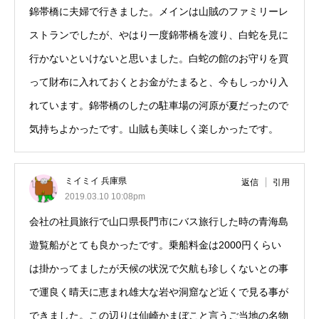
錦帯橋に夫婦で行きました。メインは山賊のファミリーレ
ストランでしたが、やはり一度錦帯橋を渡り、白蛇を見に
行かないといけないと思いました。白蛇の館のお守りを買
って財布に入れておくとお金がたまると、今もしっかり入
れています。錦帯橋のしたの駐車場の河原が夏だったので
気持ちよかったです。山賊も美味しく楽しかったです。
ミイミイ 兵庫県
返信
引用
2019.03.10 10:08pm
会社の社員旅行で山口県長門市にバス旅行した時の青海島
遊覧船がとても良かったです。乗船料金は2000円くらい
は掛かってましたが天候の状況で欠航も珍しくないとの事
で運良く晴天に恵まれ雄大な岩や洞窟など近くで見る事が
できました。この辺りは仙崎かまぼこと言うご当地の名物