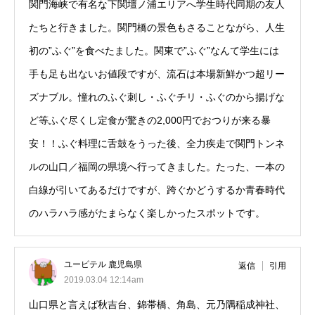
関門海峡で有名な下関壇ノ浦エリアへ学生時代同期の友人
たちと行きました。関門橋の景色もさることながら、人生
初の”ふぐ”を食べたました。関東で”ふぐ”なんて学生には
手も足も出ないお値段ですが、流石は本場新鮮かつ超リー
ズナブル。憧れのふぐ刺し・ふぐチリ・ふぐのから揚げな
ど等ふぐ尽くし定食が驚きの2,000円でおつりが来る暴
安！！ふぐ料理に舌鼓をうった後、全力疾走で関門トンネ
ルの山口／福岡の県境へ行ってきました。たった、一本の
白線が引いてあるだけですが、跨ぐかどうするか青春時代
のハラハラ感がたまらなく楽しかったスポットです。
ユーピテル 鹿児島県
返信
引用
2019.03.04 12:14am
山口県と言えば秋吉台、錦帯橋、角島、元乃隅稲成神社、