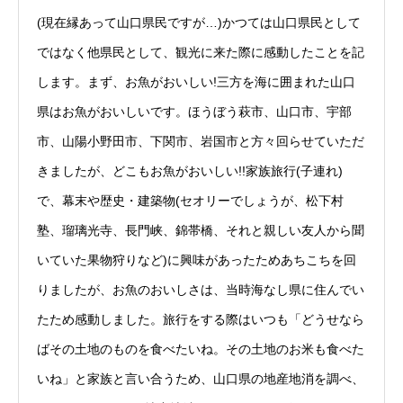
(現在縁あって山口県民ですが…)かつては山口県民として
ではなく他県民として、観光に来た際に感動したことを記
します。まず、お魚がおいしい!三方を海に囲まれた山口
県はお魚がおいしいです。ほうぼう萩市、山口市、宇部
市、山陽小野田市、下関市、岩国市と方々回らせていただ
きましたが、どこもお魚がおいしい!!家族旅行(子連れ)
で、幕末や歴史・建築物(セオリーでしょうが、松下村
塾、瑠璃光寺、長門峡、錦帯橋、それと親しい友人から聞
いていた果物狩りなど)に興味があったためあちこちを回
りましたが、お魚のおいしさは、当時海なし県に住んでい
たため感動しました。旅行をする際はいつも「どうせなら
ばその土地のものを食べたいね。その土地のお米も食べた
いね」と家族と言い合うため、山口県の地産地消を調べ、