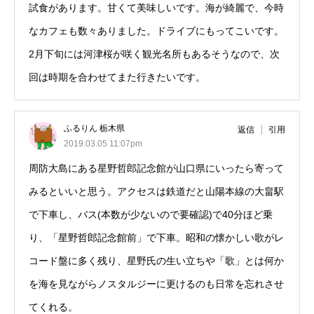
試食があります。甘くて美味しいです。海が綺麗で、今時
なカフェも数々ありました。ドライブにもってこいです。
2月下旬には河津桜が咲く観光名所もあるそうなので、次
回は時期を合わせてまた行きたいです。
ふるりん 栃木県
返信
引用
2019.03.05 11:07pm
周防大島にある星野哲郎記念館が山口県にいったら寄って
みるといいと思う。アクセスは鉄道だと山陽本線の大畠駅
で下車し、バス(本数が少ないので要確認)で40分ほど乗
り、「星野哲郎記念館前」で下車。昭和の懐かしい歌がレ
コード盤に多く残り、星野氏の生い立ちや「歌」とは何か
を海を見ながらノスタルジーに更けるのも日常を忘れさせ
てくれる。