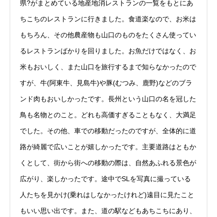
県?がまとめている地産地消レストランの一覧をもとにあ
ちこちのレストランに行きました。食道楽なので、お米は
もちろん、その他農産物も山口のものをたくさん使ってい
るレストランばかりを回りました。お魚だけではなく、お
米もおいしく、また山口を旅行するまで知らなかったので
すが、牛(阿東牛、見島牛)や豚(むつみ、鹿野)などのブラ
ンド肉もおいしかったです。長州という山口の名を冠した
鳥も名物とのこと。どれも高価すぎることもなく、大満足
でした。その他、車での移動だったのですが、全体的に道
路が綺麗で広いことが嬉しかったです。主要道路はともか
くとして、街から街への移動の際は、自然あふれる景色が
広がり、楽しかったです。途中でSLを写真に撮っている
人たちを見かけ(乗れはしなかったけれど)遠目に見たこと
もいい思い出です。また、道の駅などもあちこちにあり、