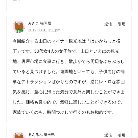
ー！
みきこ 福岡県
返信
引用
2019.03.01 3:11pm
今回紹介する山口のマイナー観光地は「はいからっと横
丁」です。30代女4人の女子旅で、山口といえばの観光
地、唐戸市場に食事に行き、散歩がてら周辺をぶらぶらし
ていると見つけました。遊園地といっても、子供向けの簡
単なアトラクションばかりなのですが、逆にレトロな雰囲
気を感じ、童心に帰った気分で意外と楽しむことができま
した。価格も良心的で、気軽に楽しむことができるので、
家族でいくのも、時間つぶしで行くのもお勧めです。
るんるん 埼玉県
返信
引用