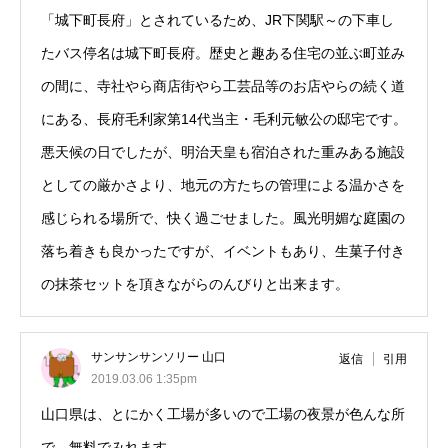
「城下町長府」とされているため、JR下関駅～の下車し
たバス停名は城下町長府。歴史と趣ある住宅の並ぶ町並み
の間に、寺社やら商店街やら工芸品等のお店やらの続く道
にある、長府毛利家第14代当主・毛利元敏公の邸宅です。
悪天候の日でしたが、明治天皇も宿泊された重みある施設
としての厳かさより、地元の方たちの管理による温かさを
感じられる場所で、快く過ごせました。風光明媚な庭園の
落ち着きも良かったですが、イベントもあり、生菓子付き
の抹茶セットを頂きながらのんびりと出来ます。
サンサンサンソリー 山口
返信
引用
2019.03.06 1:35pm
山口県は、とにかく工場が多いので工場の夜景が色んな所
で、無料でみれます。