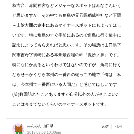
秋吉台、赤間神宮などメジャーなスポットはみなさんいく
と思いますが、その中でも角島や元乃隅稲成神社など下関
～山陰方面の途中にあるマイナースポットにもよってほし
いです。特に角島のすぐ手前にあるので角島に行く途中に
記念によってもらえればと思います。その場所は山口県下
関市吉母字御崎にある本州最西端の岬『毘沙ノ鼻』です。
特になにかあるというわけではないのですが、角島に行く
ならせっかくなら本州の一番西の端っこの地で『俺は、私
は、今本州で一番西にいる人間だ』と感じてほしいです
(笑)数回訪れたことありますが自分以外の人がそこにいた
ことは今までないくらいのマイナースポットです。
みんみん 山口県
返信
引用
2019.03.03 10:00pm