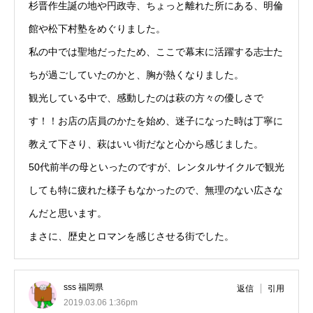
杉晋作生誕の地や円政寺、ちょっと離れた所にある、明倫
館や松下村塾をめぐりました。
私の中では聖地だったため、ここで幕末に活躍する志士た
ちが過ごしていたのかと、胸が熱くなりました。
観光している中で、感動したのは萩の方々の優しさで
す！！お店の店員のかたを始め、迷子になった時は丁寧に
教えて下さり、萩はいい街だなと心から感じました。
50代前半の母といったのですが、レンタルサイクルで観光
しても特に疲れた様子もなかったので、無理のない広さな
んだと思います。
まさに、歴史とロマンを感じさせる街でした。
sss 福岡県
返信
引用
2019.03.06 1:36pm