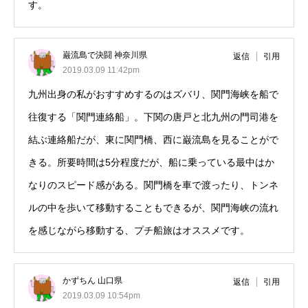
す。
巌流島で決闘 神奈川県
返信
引用
2019.03.09 11:42pm
九州出身の私がおすすめするのはズバリ、関門海峡を船で
往復する「関門連絡船」。下関の唐戸と北九州の門司港を
結ぶ連絡船だが、東に関門橋、西に巌流島を見ることがで
きる。所要時間は5分程度だが、船に乗っている最中はか
なりのスピード感がある。関門橋を車で渡ったり、トンネ
ルの中を歩いて移動することもできるが、関門海峡の流れ
を感じながら移動する、プチ船旅はオススメです。
かずちん 山口県
返信
引用
2019.03.09 10:54pm