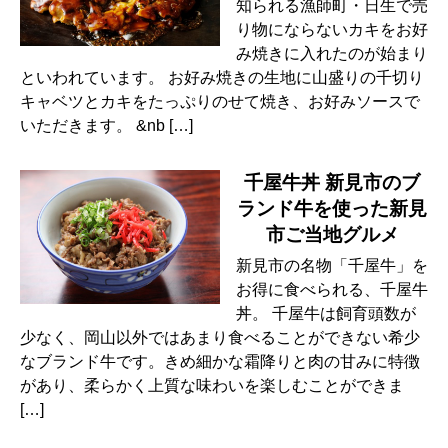
知られる漁師町・日生で売
り物にならないカキをお好
み焼きに入れたのが始まり
といわれています。 お好み焼きの生地に山盛りの千切り
キャベツとカキをたっぷりのせて焼き、お好みソースで
いただきます。 &nb […]
千屋牛丼 新見市のブ
ランド牛を使った新見
市ご当地グルメ
新見市の名物「千屋牛」を
お得に食べられる、千屋牛
丼。 千屋牛は飼育頭数が
少なく、岡山以外ではあまり食べることができない希少
なブランド牛です。きめ細かな霜降りと肉の甘みに特徴
があり、柔らかく上質な味わいを楽しむことができま
[…]