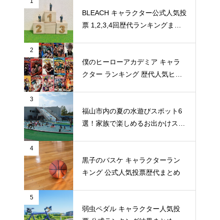
1
BLEACH キャラクター公式人気投
票 1,2,3,4回歴代ランキングまと
め
2
僕のヒーローアカデミア キャラ
クター ランキング 歴代人気ヒー
ロー投票 公式全９回分
3
福山市内の夏の水遊びスポット6
選！家族で楽しめるお出かけスポ
ット
4
黒子のバスケ キャラクターラン
キング 公式人気投票歴代まとめ
5
弱虫ペダル キャラクター人気投