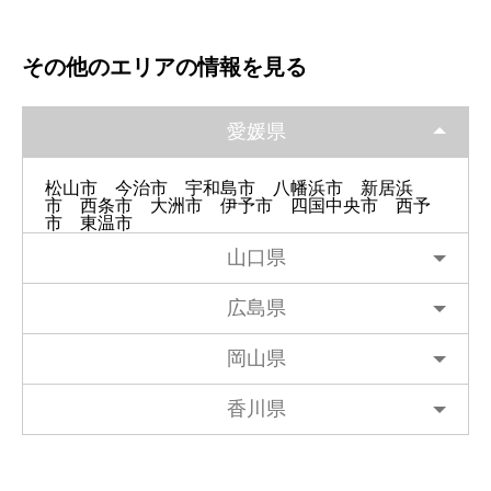
その他のエリアの情報を見る
愛媛県
松山市
今治市
宇和島市
八幡浜市
新居浜
市
西条市
大洲市
伊予市
四国中央市
西予
市
東温市
山口県
広島県
岡山県
香川県