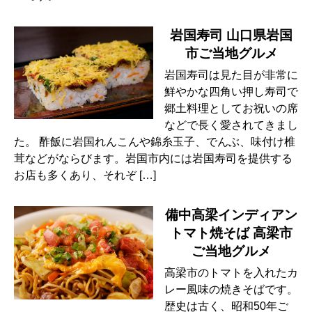
岩国寿司 山口県岩国
市ご当地グルメ
岩国寿司は見た目が非常に
鮮やかな四角い押し寿司で
郷土料理としてお祝いの席
などで長く愛されてきまし
た。 酢飯に岩国れんこんや錦糸玉子、でんぶ、味付け椎
茸などがならびます。岩国市内には岩国寿司を提供する
お店も多くあり、それぞ […]
備中高梁インディアン
トマト焼そば 高梁市
ご当地グルメ
高梁市のトマトを入れたカ
レー風味の焼きそばです。
歴史は古く、昭和50年ご