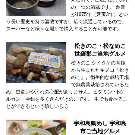
の一つの酒蔵です。 創業
が1675年（延宝3年）とい
う長い歴史を持つ酒蔵ですが、広く流通しているので、
スーパーなど様々な場所で購入することが可能です。
松きのこ・松なめこ
世羅郡ご当地グルメ
松きのこ シイタケの育種
から生まれたキノコ「松き
のこ」。衛生的な栽培工場
で無農薬栽培されているた
め、虫食いや汚れの心配がありません。ビタミン・βグ
ルカン・亜鉛を多く含んだきのこです。 生でも食べるこ
とができるという珍しい […]
宇和島鯛めし 宇和島
市ご当地グルメ