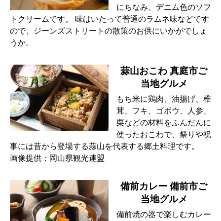
にちなみ、デニム色のソフ
トクリームです。 味はいたって普通のラムネ味などです
ので、ジーンズストリートの散策のお供にいかがでしょ
うか。
蒜山おこわ 真庭市ご
当地グルメ
もち米に鶏肉、油揚げ、椎
茸、フキ、ゴボウ、人参、
栗などの材料をふんだんに
使ったおこわで、祭りや祝
事には昔から登場する蒜山を代表する郷土料理です。
画像提供：岡山県観光連盟
備前カレー 備前市ご
当地グルメ
備前焼の器で楽しむカレー