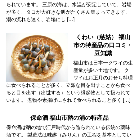
られています。 三原の海は、水温が安定していて、岩場
が多く、タコが大好きな餌がたくさん集まってきます。
潮の流れも速く、岩場にし […]
くわい（慈姑） 福山
市の特産品の口コミ・
豆知識
福山市は日本一クワイの生
産量が多い土地です。 ク
ワイはお正月のおせち料理
に食べられることが多く、立派な目を出すことから食べ
ると目を出す（出世する）という縁起物として扱われて
います。 煮物や素揚げにされて食べられること多く […]
保命酒 福山市鞆の浦の特産品
保命酒は鞆の地で江戸時代から造られている伝統の薬味
酒です。 製造法は味醂（みりん）の工程を基本としてい