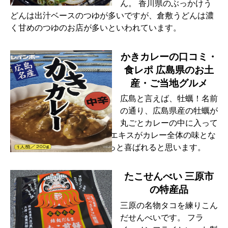
ん。 香川県のぶっかけう
どんは出汁ベースのつゆが多いですが、倉敷うどんは濃
く甘めのつゆのお店が多いといわれています。
かきカレーの口コミ・
食レポ 広島県のお土
産・ご当地グルメ
広島と言えば、牡蠣！名前
の通り、広島県産の牡蠣が
丸ごとカレーの中に入って
います。 しっかりと牡蠣のエキスがカレー全体の味とな
じんで牡蠣好きの方ならきっと喜ばれると思います。
たこせんべい 三原市
の特産品
三原の名物タコを練りこん
だせんべいです。 フラ