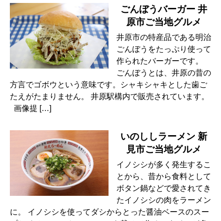
ごんぼうバーガー 井
原市ご当地グルメ
井原市の特産品である明治
ごんぼうをたっぷり使って
作られたバーガーです。
ごんぼうとは、井原の昔の
方言でゴボウという意味です。シャキシャキとした歯ご
たえがたまりません。 井原駅構内で販売されています。
画像提 […]
いのししラーメン 新
見市ご当地グルメ
イノシシが多く発生するこ
とから、昔から食料として
ボタン鍋などで愛されてき
たイノシシの肉をラーメン
に。 イノシシを使ってダシからとった醤油ベースのスー