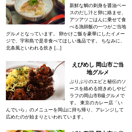
新鮮な鯛の刺身を醤油ベー
スのだし汁と卵に絡ませ、
アツアツごはんに乗せて食
べる漁師飯の一つがご当地
グルメとなっています。 卵かけご飯を豪華にしたイメー
ジで、宇和島で是非食べてほしい逸品です。 ちなみに、
北条風といわれる炊き […]
えびめし 岡山市ご当
地グルメ
ぷりぷりのエビと秘伝のソ
ースを絡める焼きめしやピ
ラフの岡山市B級グルメで
す。 東京のカレー店「い
んでいら」のメニューを岡山に持ち帰り、アレンジして
広めたのが始まりといわれています。