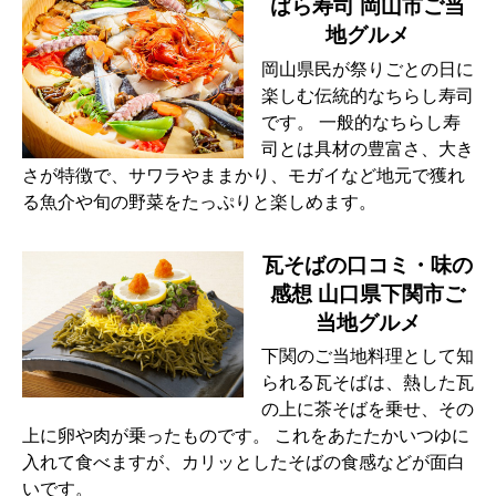
ばら寿司 岡山市ご当
地グルメ
岡山県民が祭りごとの日に
楽しむ伝統的なちらし寿司
です。 一般的なちらし寿
司とは具材の豊富さ、大き
さが特徴で、サワラやままかり、モガイなど地元で獲れ
る魚介や旬の野菜をたっぷりと楽しめます。
瓦そばの口コミ・味の
感想 山口県下関市ご
当地グルメ
下関のご当地料理として知
られる瓦そばは、熱した瓦
の上に茶そばを乗せ、その
上に卵や肉が乗ったものです。 これをあたたかいつゆに
入れて食べますが、カリッとしたそばの食感などが面白
いです。