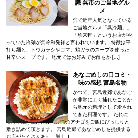
識 呉市のご当地グル
メ
呉で近年人気となっている
ご当地グルメ「呉冷麺」。
「珍来軒」というお店がや
っていた冷麺が呉冷麺発祥と言われています。 特徴は平
打ち麺と、トウガラシやゴマ、鶏ガラのスープを使った
甘辛いスープです。 地元ではお好みでお酢をか […]
あなごめしの口コミ・
味の感想 宮島名物
かつて、宮島近郊であなご
が非常によく捕れたことか
ら地元の料理として愛され
てきた料理です。 たれに
つけた焼き上げたふわふわのアナゴをご飯にびっしりと
敷き詰めて頂きます。 宮島近郊であなごめしを提供する
お店がたくさんあり、厳 […]