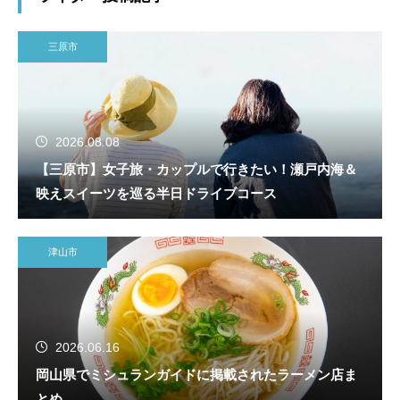
三原市
2026.08.08
【三原市】女子旅・カップルで行きたい！瀬戸内海＆
映えスイーツを巡る半日ドライブコース
津山市
2026.06.16
岡山県でミシュランガイドに掲載されたラーメン店ま
とめ