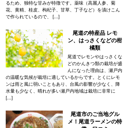
るため、独特な甘みが特徴です。薬味（高麗人参、菊
花、黄精、桂皮、枸杞子、甘草、丁子など）を漬けこん
で作られているので、 […]
尾道の特産品 レモ
ン、はっさくなどの柑
橘類
尾道でレモンやはっさくな
どのかんきつ類の栽培が盛
んになった理由は、瀬戸内
の温暖な気候が栽培に適しているからです。とくにレモ
ンは雨と風に弱いこともあり、台風の影響が少なく、降
水量も少なく、晴れが多い瀬戸内地域は栽培に非常に
[…]
尾道市のご当地グル
メ！尾道ラーメンの特