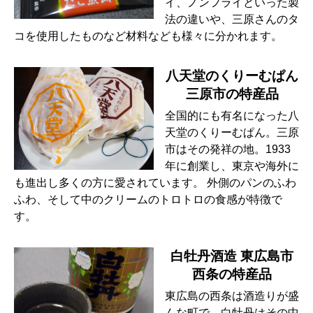
イ、ノンフライといった製
法の違いや、三原さんのタ
コを使用したものなど材料なども様々に分かれます。
八天堂のくりーむぱん
三原市の特産品
全国的にも有名になった八
天堂のくりーむぱん。三原
市はその発祥の地。1933
年に創業し、東京や海外に
も進出し多くの方に愛されています。 外側のパンのふわ
ふわ、そして中のクリームのトロトロの食感が特徴で
す。
白牡丹酒造 東広島市
西条の特産品
東広島の西条は酒造りが盛
んな町で、白牡丹はその中