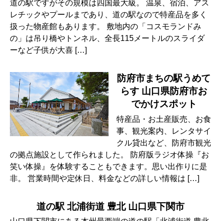
道の駅ですがその規模は四国最大級。 温泉、宿泊、アス
レチックやプールまであり、道の駅なので特産品を多く
扱った物産館もあります。 敷地内の「コスモランドみ
の」は吊り橋やトンネル、全長115メートルのスライダ
ーなど子供が大喜 […]
防府市まちの駅うめて
らす 山口県防府市お
でかけスポット
特産品・お土産販売、お食
事、観光案内、レンタサイ
クル貸出など、防府市観光
の拠点施設として作られました。 防府版ラジオ体操『お
笑い体操』を体験することもできます。思い出作りに是
非。 営業時間や定休日、料金などの詳しい情報は […]
道の駅 北浦街道 豊北 山口県下関市