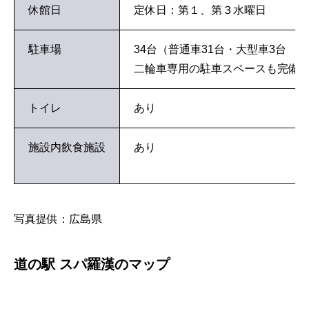
休館日
定休日：第１、第３水曜日
駐車場
34
台（普通車
31
台・大型車
3
台 【
2
二輪車専用の駐車スペースも完備
トイレ
あり
施設内飲食施設
あり
写真提供：広島県
道の駅 スパ羅漢のマップ