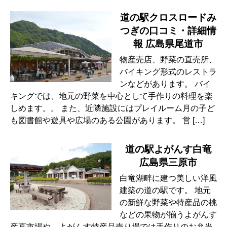
道の駅クロスロードみ
つぎの口コミ・詳細情
報 広島県尾道市
物産売店、野菜の直売所、
バイキング形式のレストラ
ンなどがあります。 バイ
キングでは、地元の野菜を中心として手作りの料理を楽
しめます。。 また、近隣施設にはプレイルーム月の子ど
も図書館や遊具や広場のある公園があります。 営 […]
道の駅よがんす白竜
広島県三原市
白竜湖畔に建つ美しい洋風
建築の道の駅です。 地元
の新鮮な野菜や特産品の桃
などの果物が揃うよがんす
産直市場や、よがんす特産品売り場では手作りのお弁当