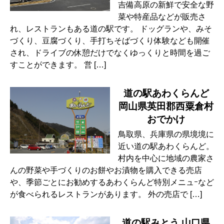
吉備高原の新鮮で安全な野
菜や特産品などが販売さ
れ、レストランもある道の駅です。 ドッグランや、みそ
づくり、豆腐づくり、手打ちそばづくり体験なども開催
され、ドライブの休憩だけでなくゆっくりと時間を過ご
すことができます。 営 […]
道の駅あわくらんど
岡山県英田郡西粟倉村
おでかけ
鳥取県、兵庫県の県境境に
近い道の駅あわくらんど。
村内を中心に地域の農家さ
んの野菜や手づくりのお餅やお漬物を購入できる売店
や、季節ごとにお勧めするあわくらんど特別メニュｰなど
が食べられるレストランがあります。 外の売店で […]
道の駅みとう 山口県