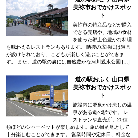
美祢市おでかけスポッ
ト
美祢市の特産品などが購入
できる売店や、地域の食材
を使った郷土色豊かな料理
を味わえるレストランもあります。 隣接の広場には遊具
が設けられており、こどもが楽しく遊ぶことができま
す。 また、道の駅の裏には自然豊かな河川親水公園 […]
道の駅おふく 山口県
美祢市おでかけスポッ
ト
施設内に源泉かけ流しの温
泉がある道の駅です。 レ
ストランや直売所、20種
類ほどのシャーベットが楽しめます。旅の目的地として
十分楽しむことができます。 営業時間や定休日、料金な