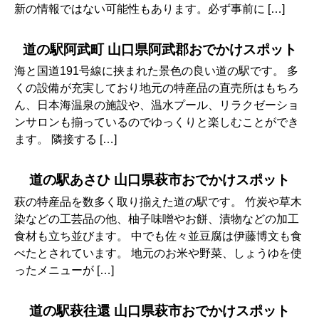
新の情報ではない可能性もあります。必ず事前に […]
道の駅阿武町 山口県阿武郡おでかけスポット
海と国道191号線に挟まれた景色の良い道の駅です。 多
くの設備が充実しており地元の特産品の直売所はもちろ
ん、日本海温泉の施設や、温水プール、リラクゼーショ
ンサロンも揃っているのでゆっくりと楽しむことができ
ます。 隣接する […]
道の駅あさひ 山口県萩市おでかけスポット
萩の特産品を数多く取り揃えた道の駅です。 竹炭や草木
染などの工芸品の他、柚子味噌やお餅、漬物などの加工
食材も立ち並びます。 中でも佐々並豆腐は伊藤博文も食
べたとされています。 地元のお米や野菜、しょうゆを使
ったメニューが […]
道の駅萩往還 山口県萩市おでかけスポット