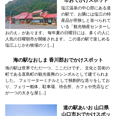
市おでかけスポット
塩江温泉の中心部にある道
の駅で、お隣には塩江の特
産品が所狭しと並べられて
いる「観光物産センターし
おのえ」があります。 毎年夏の日曜日には、多くの人に
人気の日曜朝市が開催されます。 この道の駅で楽しめる
塩江ふじかわ牧場のソ […]
海の駅なおしま 香川郡おでかけスポット
海の駅は世界でただ一つ、ここだけです。 文化と芸術の
町である直島町の観光復興のシンボルとして建てられま
した。 フェリーターミナルとして独創的な造りをしてお
り、フェリー船体、駐車場、待合所、カフェや売店など
が一つの大きな屋 […]
道の駅あいお 山口県
山口市おでかけスポッ