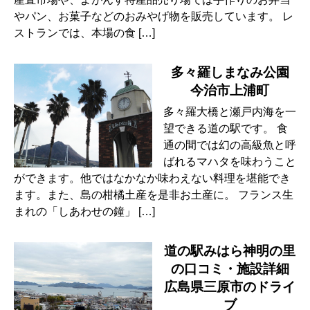
やパン、お菓子などのおみやげ物を販売しています。 レ
ストランでは、本場の食 […]
多々羅しまなみ公園
今治市上浦町
多々羅大橋と瀬戸内海を一
望できる道の駅です。 食
通の間では幻の高級魚と呼
ばれるマハタを味わうこと
ができます。他ではなかなか味わえない料理を堪能でき
ます。また、島の柑橘土産を是非お土産に。 フランス生
まれの「しあわせの鐘」 […]
道の駅みはら神明の里
の口コミ・施設詳細
広島県三原市のドライ
ブ