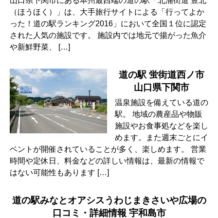
山口県下関市にある本州最西端の道の駅「北浦街道 豊北
（ほうほく）」は、大手旅行サイトによる「行ってよか
った！道の駅ランキング2016」において全国１位に認定
された人気の施設です。 施設内では地元で揚がった魚介
や新鮮野菜、 […]
道の駅 蛍街道西ノ市
山口県下関市
温泉施設を備えている道の
駅。 地域の農産品や物販
施設やお食事処などを楽し
めます。また週末ごとにイ
ベントが開催されていることが多く、楽しめます。 営業
時間や定休日、料金などの詳しい情報は、最新の情報で
はない可能性もあります […]
道の駅みなとオアシスうわじまきさいや広場の
口コミ・詳細情報 宇和島市