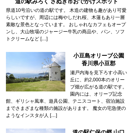
道の駅みろく さぬき市おでかけスポット
県道10号沿いの道の駅です。 木造の建物も趣があり可愛
らしいですが、周辺には梅やしだれ桜、木蓮もあり一層
素敵な景色となっています。 おしゃれなカフェもオープ
ンし、大山牧場のジャージー牛乳の商品や、パン、ソフ
トクリームなど […]
小豆島オリーブ公園
香川県小豆郡
瀬戸内海を見下ろす小高い
丘に、約2,000本のオリー
ブ畑が広がる道の駅です。
園内には、オリーブ記念
館、ギリシャ風車、遊具公園、テニスコート、宿泊施設
までさまざまな種類の施設があります。 魔女の宅急便の
ようなインスタが人 […]
道の駅仁保の郷 山口