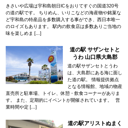
きさいや広場は宇和島朝日ICをおりてすぐの国道320号
の道の駅です。 ちりめん、いりこなどの海産物や銘菓な
ど宇和島の特産品を多数購入する事ができ、西日本唯一
のロイズもあります。 駅内の飲食店は多数ありご当地の
味を楽しめま […]
道の駅 サザンセトと
うわ 山口県大島郡
道の駅サザンセトとうわ
は、大島郡にある海に面し
た道の駅。 情報提供拠点
となる情報館、地域の物産
直売所と駐車場、トイレ、休憩・飲食コーナーがありま
す。 また、定期的にイベントが開催されています。 営
業時間や定 […]
道の駅アリストぬまく