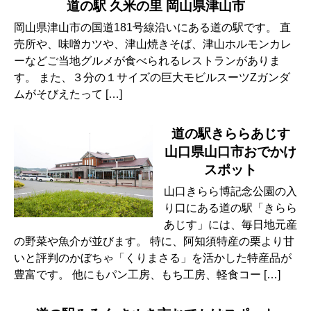
道の駅 久米の里 岡山県津山市
岡山県津山市の国道181号線沿いにある道の駅です。 直
売所や、味噌カツや、津山焼きそば、津山ホルモンカレ
ーなどご当地グルメが食べられるレストランがありま
す。 また、３分の１サイズの巨大モビルスーツZガンダ
ムがそびえたって […]
道の駅きららあじす
山口県山口市おでかけ
スポット
山口きらら博記念公園の入
り口にある道の駅「きらら
あじす」には、毎日地元産
の野菜や魚介が並びます。 特に、阿知須特産の栗より甘
いと評判のかぼちゃ「くりまさる」を活かした特産品が
豊富です。 他にもパン工房、もち工房、軽食コー […]