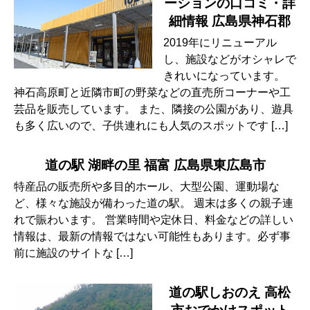
ーションの口コミ・詳
細情報 広島県神石郡
2019年にリニューアル
し、施設などがオシャレで
きれいになっています。
神石高原町と近隣市町の野菜などの直売所コーナーや工
芸品を販売しています。 また、隣接の公園があり、遊具
も多く広いので、子供連れにも人気のスポットです […]
道の駅 湖畔の里 福富 広島県東広島市
特産品の販売所や多目的ホール、大型公園、運動場な
ど、様々な施設が備わった道の駅。 週末は多くの親子連
れで賑わいます。 営業時間や定休日、料金などの詳しい
情報は、最新の情報ではない可能性もあります。必ず事
前に施設のサイトな […]
道の駅しおのえ 高松