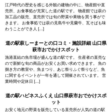
江戸時代の歴史を感じる外観の建物の中に、物産館や直
売所、お食事処が充実した道の駅です。 物産館では萩の
加工品の販売、直売所では旬の野菜や果物を買う事がで
きます。 お食事処では萩の見島牛や見蘭牛、瓦そばも味
わうことができ人 […]
道の駅萩しーまーとの口コミ・施設詳細 山口県
萩市おでかけスポット
漁港直結の魚市場が盛んな道の駅です。 生産者の直売な
ので新鮮な旬の商品がお安くお買い求めできます。 魚の
捌き方の教室や、魚まつり、あじ祭りふぐ祭りなど、魚
に関するイベントが一年を通して開催されています。 営
業時間や定休日 […]
道の駅ハピネスふくえ 山口県萩市おでかけスポ
ット
お安く地元の野菜を販売している直売所が人気の道の駅