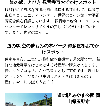
道の駅ことひき 観音寺市おでかけスポット
銭形砂絵で有名な琴弾公園に隣接する道の駅で、観音寺
市総合コミュニティセンター、世界のコイン館・大平正
芳記念館を併設しています。 観音寺市総合コミュニティ
センターでレンタサイクルの貸し出しが行われていま
す。また、世界のコイ […]
道の駅 空の夢もみの木パーク 仲多度郡おでか
けスポット
仲南産直市、二宮忠八飛行館を併設する道の駅です。 新
鮮な地元野菜をはじめとする特産品の購入ができます。
特にタケノコは「こんぴろ筍」として有名です。農村レ
ストランで「ひまわり牛肉うどん・そば（まんのう
産）」や「しっぽくうど […]
道の駅 みやま公園 岡
山県玉野市