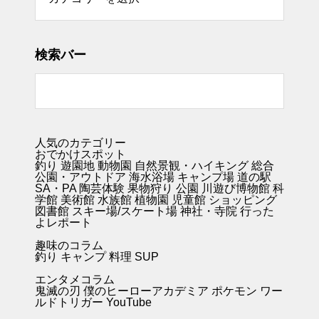
検索バー
人気のカテゴリー
おでかけスポット
釣り
遊園地
動物園
自然景観・ハイキング 総合
公園・アウトドア
海水浴場
キャンプ場
道の駅
SA・PA
陶芸体験
果物狩り
公園
川遊び
博物館
科
学館
美術館
水族館
植物園
児童館
ショッピング
図書館
スキー場/スケート場
神社・寺院
行った
よレポート
趣味のコラム
釣り キャンプ
料理
SUP
エンタメコラム
鬼滅の刃
僕のヒーローアカデミア
ポケモン
ワー
ルドトリガー
YouTube