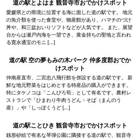
道の駅とよはま 観音寺市おでかけスポット
愛媛県との県境に位置する海に面した道の駅です。 地元
の魚介類を使った食堂や、物産館があり、ハマチのづけ
丼や、和三盆おいりソフトなどが人気です。 また、展望
台からは瀬戸内海を一望でき、黄金持ちの聖地と言われ
る寛永通宝のモニ […]
道の駅 空の夢もみの木パーク 仲多度郡おでか
けスポット
仲南産直市、二宮忠八飛行館を併設する道の駅です。 新
鮮な地元野菜をはじめとする特産品の購入ができます。
特にタケノコは「こんぴろ筍」として有名です。農村レ
ストランで「ひまわり牛肉うどん・そば（まんのう
産）」や「しっぽくうど […]
道の駅ことひき 観音寺市おでかけスポット
銭形砂絵で有名な琴弾公園に隣接する道の駅で、観音寺