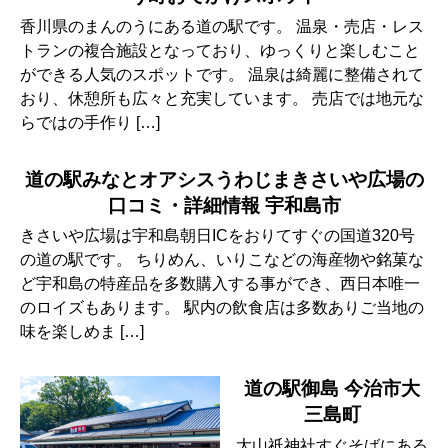
香川県のまんのうにある道の駅です。 温泉・売店・レス
トランの複合施設となっており、ゆっくりと楽しむこと
ができる人気のスポットです。 温泉は綺麗に整備されて
おり、休憩所も広々と充実しています。 売店では地元な
らではの手作り […]
道の駅みなとオアシスうわじまきさいや広場の
口コミ・詳細情報 宇和島市
きさいや広場は宇和島朝日ICをおりてすぐの国道320号
の道の駅です。 ちりめん、いりこなどの海産物や銘菓な
ど宇和島の特産品を多数購入する事ができ、西日本唯一
のロイズもあります。 駅内の飲食店は多数ありご当地の
味を楽しめま […]
道の駅御島 今治市大
三島町
大山祇神社すぐそばにある