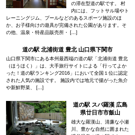
の滞在型道の駅です。 村
内には、フットサル場やト
レーニングジム、プールなどのあるスポーツ施設のほ
か、お子様向けの遊具が完備された公園があります。そ
の他、温泉・特産品販売所・ […]
道の駅 北浦街道 豊北 山口県下関市
山口県下関市にある本州最西端の道の駅「北浦街道 豊北
（ほうほく）」は、大手旅行サイトによる「行ってよか
った！道の駅ランキング2016」において全国１位に認定
された人気の施設です。 施設内では地元で揚がった魚介
や新鮮野菜、 […]
道の駅 スパ羅漢 広島
県廿日市市飯山
雄大な羅漢山、清廉な小瀬
川、豊かな自然に囲まれた