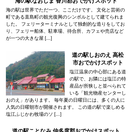
海の駅なおしま 香川郡おでかけスポット
海の駅は世界でただ一つ、ここだけです。 文化と芸術の
町である直島町の観光復興のシンボルとして建てられま
した。 フェリーターミナルとして独創的な造りをしてお
り、フェリー船体、駐車場、待合所、カフェや売店など
が一つの大きな屋 […]
道の駅しおのえ 高松
市おでかけスポット
塩江温泉の中心部にある道
の駅で、お隣には塩江の特
産品が所狭しと並べられて
いる「観光物産センターし
おのえ」があります。 毎年夏の日曜日には、多くの人に
人気の日曜朝市が開催されます。 この道の駅で楽しめる
塩江ふじかわ牧場のソ […]
道の駅ことなみ 仲多度郡おでかけスポット