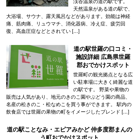
渓谷温泉の道の駅です。
天然温泉がある道の駅で、
大浴場、サウナ、露天風呂などがあります。効能は神経
痛、筋肉痛、リュウマチ、消化器病、冷え症、疲労回
復、高血圧症などとされてい […]
道の駅世羅の口コミ・
施設詳細 広島県世羅
郡おでかけスポット
世羅町の観光拠点となる広
い駐車場に大きく綺麗な道
の駅です。 野菜や果物の
販売は人気があり、地元のきのこ園やぶどう園の商品、
名産の松きのこ・松なめこを買う事ができます。 駅内の
飲食店では世羅の果物の町をイメージしたブレンド […]
道の駅ことなみ・エピアみかど 仲多度郡まんの
う町おでかけスポット