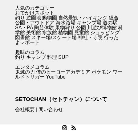
人気のカテゴリー
おでかけスポット
釣り
遊園地
動物園
自然景観・ハイキング 総合
公園・アウトドア
海水浴場
キャンプ場
道の駅
SA・PA
陶芸体験
果物狩り
公園
川遊び
博物館
科
学館
美術館
水族館
植物園
児童館
ショッピング
図書館
スキー場/スケート場
神社・寺院
行った
よレポート
趣味のコラム
釣り キャンプ
料理
SUP
エンタメコラム
鬼滅の刃
僕のヒーローアカデミア
ポケモン
ワー
ルドトリガー
YouTube
SETOCHAN（セトチャン）について
会社概要
|
問い合わせ