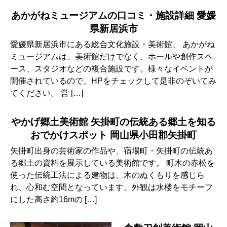
あかがねミュージアムの口コミ・施設詳細 愛媛
県新居浜市
愛媛県新居浜市にある総合文化施設・美術館、 あかがね
ミュージアムは、美術館だけでなく、ホールや創作スペ
ース、スタジオなどの複合施設です。様々なイベントが
開催されているので、HPをチェックして是非のぞいてみ
てください。 営 […]
やかげ郷土美術館 矢掛町の伝統ある郷土を知る
おでかけスポット 岡山県小田郡矢掛町
矢掛町出身の芸術家の作品や、宿場町・矢掛町の伝統あ
る郷土の資料を展示している美術館です。 町木の赤松を
使った伝統工法による建物は、木のぬくもりを感じら
れ、心和む空間となっています。外観は水楼をモチーフ
にした高さ約16mの […]