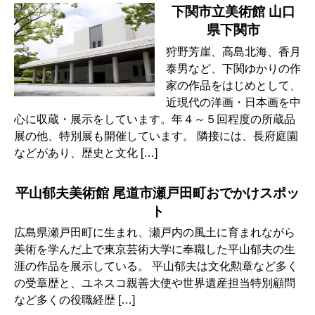
下関市立美術館 山口
県下関市
狩野芳崖、高島北海、香月
泰男など、下関ゆかりの作
家の作品をはじめとして、
近現代の洋画・日本画を中
心に収蔵・展示をしています。年４～５回程度の所蔵品
展の他、特別展も開催しています。 隣接には、長府庭園
などがあり、歴史と文化 […]
平山郁夫美術館 尾道市瀬戸田町おでかけスポッ
ト
広島県瀬戸田町に生まれ、瀬戸内の風土に育まれながら
美術を学んだ上で東京芸術大学に奉職した平山郁夫の生
涯の作品を展示している。 平山郁夫は文化勲章など多く
の受章歴と、ユネスコ親善大使や世界遺産担当特別顧問
など多くの役職経歴 […]