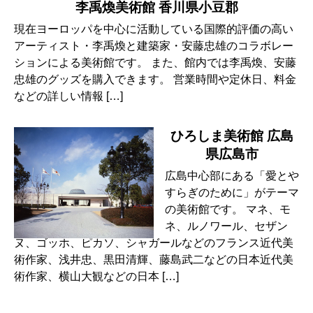
李禹煥美術館 香川県小豆郡
現在ヨーロッパを中心に活動している国際的評価の高い
アーティスト・李禹煥と建築家・安藤忠雄のコラボレー
ションによる美術館です。 また、館内では李禹煥、安藤
忠雄のグッズを購入できます。 営業時間や定休日、料金
などの詳しい情報 […]
ひろしま美術館 広島
県広島市
広島中心部にある「愛とや
すらぎのために」がテーマ
の美術館です。 マネ、モ
ネ、ルノワール、セザン
ヌ、ゴッホ、ピカソ、シャガールなどのフランス近代美
術作家、浅井忠、黒田清輝、藤島武二などの日本近代美
術作家、横山大観などの日本 […]