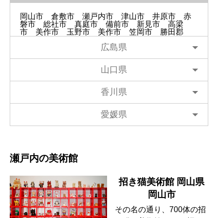
岡山市
倉敷市
瀬戸内市
津山市
井原市
赤
磐市
総社市
真庭市
備前市
新見市
高梁
市
美作市
玉野市
美作市
笠岡市
勝田郡
広島県
山口県
香川県
愛媛県
瀬戸内の美術館
招き猫美術館 岡山県
岡山市
その名の通り、700体の招