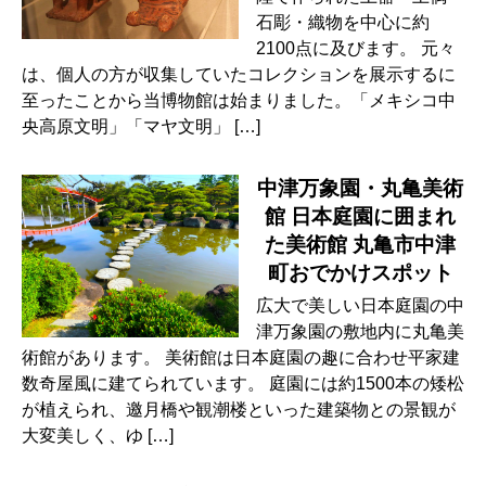
石彫・織物を中心に約
2100点に及びます。 元々
は、個人の方が収集していたコレクションを展示するに
至ったことから当博物館は始まりました。「メキシコ中
央高原文明」「マヤ文明」 […]
中津万象園・丸亀美術
館 日本庭園に囲まれ
た美術館 丸亀市中津
町おでかけスポット
広大で美しい日本庭園の中
津万象園の敷地内に丸亀美
術館があります。 美術館は日本庭園の趣に合わせ平家建
数奇屋風に建てられています。 庭園には約1500本の矮松
が植えられ、邀月橋や観潮楼といった建築物との景観が
大変美しく、ゆ […]