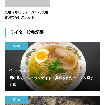
丸亀うちわミュージアム 丸亀
市おでかけスポット
ライター投稿記事
井原市
2026.06.16
岡山県でミシュランガイドに掲載されたラーメン店ま
とめ
美祢市