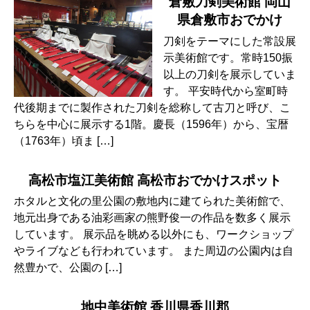
倉敷刀剣美術館 岡山
県倉敷市おでかけ
刀剣をテーマにした常設展
示美術館です。常時150振
以上の刀剣を展示していま
す。 平安時代から室町時
代後期までに製作された刀剣を総称して古刀と呼び、こ
ちらを中心に展示する1階。慶長（1596年）から、宝暦
（1763年）頃ま […]
高松市塩江美術館 高松市おでかけスポット
ホタルと文化の里公園の敷地内に建てられた美術館で、
地元出身である油彩画家の熊野俊一の作品を数多く展示
しています。 展示品を眺める以外にも、ワークショップ
やライブなども行われています。 また周辺の公園内は自
然豊かで、公園の […]
地中美術館 香川県香川郡