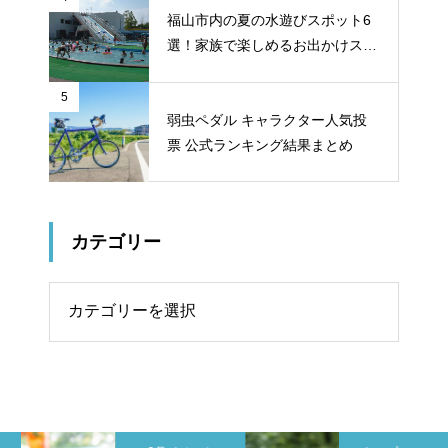
福山市内の夏の水遊びスポット6
選！家族で楽しめるお出かけスポ
ット
5
弱虫ペダル キャラクター人気投
票 公式ランキング結果まとめ
カテゴリー
リー