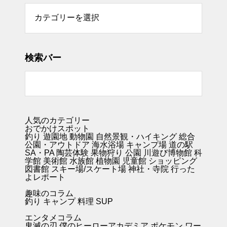
リー
検索バー
人気のカテゴリー
おでかけスポット
釣り
遊園地
動物園
自然景観・ハイキング 総合
公園・アウトドア
海水浴場
キャンプ場
道の駅
SA・PA
陶芸体験
果物狩り
公園
川遊び
博物館
科
学館
美術館
水族館
植物園
児童館
ショッピング
図書館
スキー場/スケート場
神社・寺院
行った
よレポート
趣味のコラム
釣り キャンプ
料理
SUP
エンタメコラム
鬼滅の刃
僕のヒーローアカデミア
ポケモン
ワー