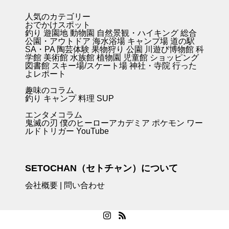
人気のカテゴリー
おでかけスポット
釣り
遊園地
動物園
自然景観・ハイキング 総合
公園・アウトドア
海水浴場
キャンプ場
道の駅
SA・PA
陶芸体験
果物狩り
公園
川遊び
博物館
科
学館
美術館
水族館
植物園
児童館
ショッピング
図書館
スキー場/スケート場
神社・寺院
行った
よレポート
趣味のコラム
釣り キャンプ
料理
SUP
エンタメコラム
鬼滅の刃
僕のヒーローアカデミア
ポケモン
ワー
ルドトリガー
YouTube
SETOCHAN（セトチャン）について
会社概要
|
問い合わせ