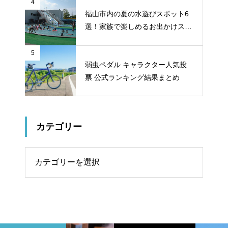
4
福山市内の夏の水遊びスポット6
選！家族で楽しめるお出かけスポ
ット
5
弱虫ペダル キャラクター人気投
票 公式ランキング結果まとめ
カテゴリー
リー