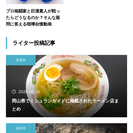
プロ格闘家と巨漢素人が戦っ
たらどうなるのか？そんな疑
問に答える喧嘩自慢動画
ライター投稿記事
井原市
2026.06.16
岡山県でミシュランガイドに掲載されたラーメン店ま
とめ
美祢市