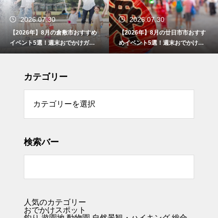
2026.07.30
2026.07.30
【2026年】8月の倉敷市おすすめ
【2026年】8月の廿日市市おすす
イベント5選！週末おでかけガイ
めイベント5選！週末おでかけガ
ド
イド
カテゴリー
リー
検索バー
人気のカテゴリー
おでかけスポット
釣り
遊園地
動物園
自然景観・ハイキング 総合