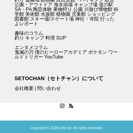
公園・アウトドア
海水浴場
キャンプ場
道の駅
SA・PA
陶芸体験
果物狩り
公園
川遊び
博物館
科
学館
美術館
水族館
植物園
児童館
ショッピング
図書館
スキー場/スケート場
神社・寺院
行った
よレポート
趣味のコラム
釣り キャンプ
料理
SUP
エンタメコラム
鬼滅の刃
僕のヒーローアカデミア
ポケモン
ワー
ルドトリガー
YouTube
SETOCHAN（セトチャン）について
会社概要
|
問い合わせ
Copyright © 2020 UW, Inc. All rights reserved.