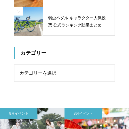
5
弱虫ペダル キャラクター人気投
票 公式ランキング結果まとめ
カテゴリー
リー
8月イベント
8月イベント