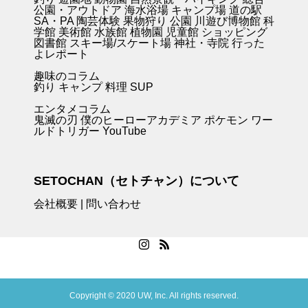
公園・アウトドア
海水浴場
キャンプ場
道の駅
SA・PA
陶芸体験
果物狩り
公園
川遊び
博物館
科
学館
美術館
水族館
植物園
児童館
ショッピング
図書館
スキー場/スケート場
神社・寺院
行った
よレポート
趣味のコラム
釣り キャンプ
料理
SUP
エンタメコラム
鬼滅の刃
僕のヒーローアカデミア
ポケモン
ワー
ルドトリガー
YouTube
SETOCHAN（セトチャン）について
会社概要
|
問い合わせ
Copyright © 2020 UW, Inc. All rights reserved.