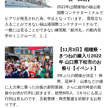
2022年は開催地の福山港
国際コンテナターミナルで
ヒアリが発見された為、中止となっています。 普段立ち
入ることができない福山港国際コンテナターミナルで、
一般には見ることができない練習船「銀河丸」の船内見
学やミニクルーズ、 […]
【11月3日】稲穂祭・
きつねの嫁入り2022
年 山口県下松市のお
祭り【イベント】
3年ぶりの開催が決定！ 神
輿、花神子、山車などの後
に人力車に乗った白狐の新郎新婦、さらに紋付袴姿の親
族やお供が行列に続きます。総勢600人、1キロにも及ぶ
行列は見ものです。五穀豊穣・商売繁盛を祈願するお祭
りです。