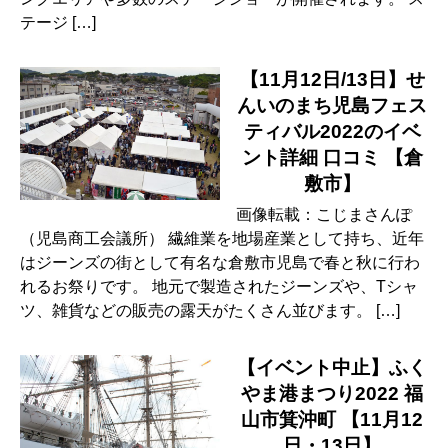
テージ […]
【11月12日/13日】せ
んいのまち児島フェス
ティバル2022のイベ
ント詳細 口コミ 【倉
敷市】
画像転載：こじまさんぽ
（児島商工会議所） 繊維業を地場産業として持ち、近年
はジーンズの街として有名な倉敷市児島で春と秋に行わ
れるお祭りです。 地元で製造されたジーンズや、Tシャ
ツ、雑貨などの販売の露天がたくさん並びます。 […]
【イベント中止】ふく
やま港まつり2022 福
山市箕沖町 【11月12
日・13日】