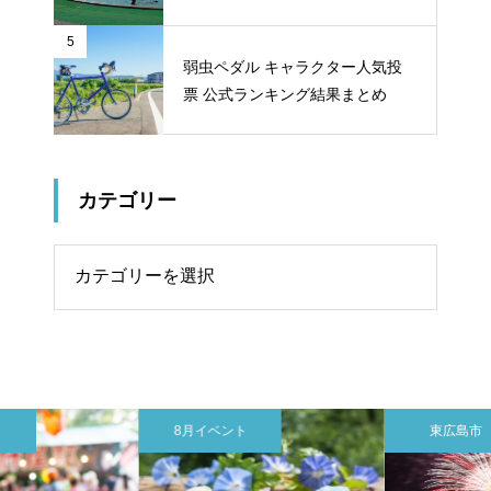
ット
5
弱虫ペダル キャラクター人気投
票 公式ランキング結果まとめ
カテゴリー
リー
8月イベント
東広島市