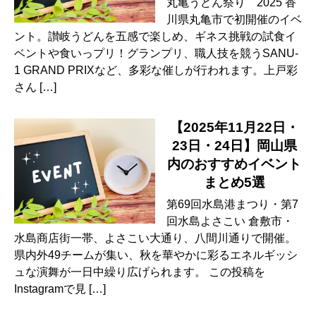
丸亀うどん祭り 2025 香
川県丸亀市で初開催のイベ
ント。讃岐うどんを五感で楽しめ、ギネス挑戦の試食イ
ベントや食いっプリ！グランプリ、職人技を競うSANU-
1 GRAND PRIXなど、多彩な催しが行われます。上戸彩
さん […]
【2025年11月22日・
23日・24日】岡山県
内のおすすめイベント
まとめ5選
第69回水島港まつり・第7
回水島よさこい 倉敷市・
水島商店街一帯、よさこい大通り、八間川通りで開催。
県内外49チームが集い、秋を華やかに彩るエネルギッシ
ュな演舞が一日中繰り広げられます。 この投稿を
Instagramで見 […]