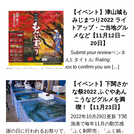
【イベント】津山城も
みじまつり2022 ライ
トアップ・ご当地グル
メなど【11月12日～
20日】
Submit your reviewペンネ
ーム: Email(公開はされません): タイトル: Rating:
12345Review: Check this box to confirm you are […]
【イベント】下関さか
な祭2022 ふぐやあん
こうなどグルメを満
喫！【11月23日】
2022年10月29日更新 下関
漁港で毎年11月の勤労感
謝の日に行われるお祭りで、「ふく刺即売」「ふく鍋」