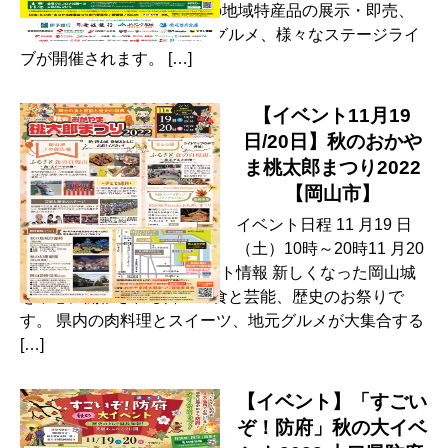
30 イベント情報 愛媛県内の地域特産品の展示・即売、
伝統工芸品の製造実演や、グルメ、様々なステージライ
ブが開催されます。 […]
【イベント11月19
日/20日】秋のおかや
ま桃太郎まつり2022
【岡山市】
イベント日程 11 月19 日
（土）10時～20時11 月20
日（日）10時～16時 イベント情報 新しくなった岡山城
を中心に開催される郷土の食と芸能、歴史のお祭りで
す。 県内の肉料理とスイーツ、地元グルメが大集合する
[…]
【イベント】「すごい
ぞ！防府」秋の大イベ