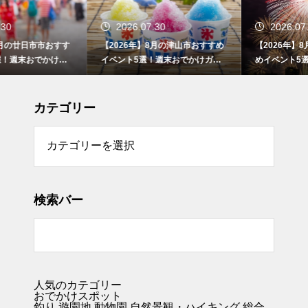
2026.07.30
2026.07.30
【2026年】8月の津山市おすすめ
【2026年】8月の東広島市おすす
イベント5選！週末おでかけガイ
めイベント5選！週末おでかけガ
ド
イド
カテゴリー
リー
検索バー
人気のカテゴリー
おでかけスポット
釣り
遊園地
動物園
自然景観・ハイキング 総合