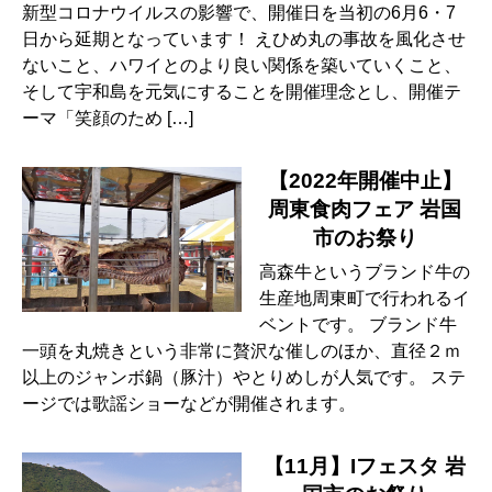
新型コロナウイルスの影響で、開催日を当初の6月6・7
日から延期となっています！ えひめ丸の事故を風化させ
ないこと、ハワイとのより良い関係を築いていくこと、
そして宇和島を元気にすることを開催理念とし、開催テ
ーマ「笑顔のため […]
【2022年開催中止】
周東食肉フェア 岩国
市のお祭り
高森牛というブランド牛の
生産地周東町で行われるイ
ベントです。 ブランド牛
一頭を丸焼きという非常に贅沢な催しのほか、直径２ｍ
以上のジャンボ鍋（豚汁）やとりめしが人気です。 ステ
ージでは歌謡ショーなどが開催されます。
【11月】Iフェスタ 岩