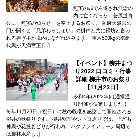
無実の罪で左遷され無念の
内に亡くなった、菅原道真
公に「無実の知らせ」を奏上するお祭り。 防府天満宮の
門が開くと「兄弟わっしょい」の掛声と共に裸坊と言わ
れる担ぎ手が境内になだれ込みます。 重さ500kgの御網
代輿が天満宮正 […]
【イベント】柳井まつ
り2022 口コミ・行事
詳細 柳井市のお祭り
【11月23日】
令和4年(2022年)は通常通
り開催が決定しました！
毎年11月23日（祝日）に秋の収穫を感謝して開催される
柳井の秋祭りです。 柳井駅前やレトロ通りでは、子ども
神輿や花笠おどりが行われ、バタフライアリーナ周辺で
は農林水産 […]