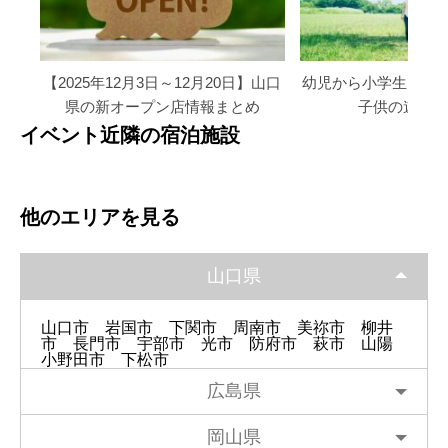
【2025年12月3日～12月20日】山口
幼児から小学生まで
県の新オープン店情報まとめ
子供の遊び場
イベント近隣の宿泊施設
他のエリアを見る
山口県
山口市
岩国市
下関市
周南市
美祢市
柳井
市
長門市
宇部市
光市
防府市
萩市
山陽
小野田市
下松市
広島県
岡山県