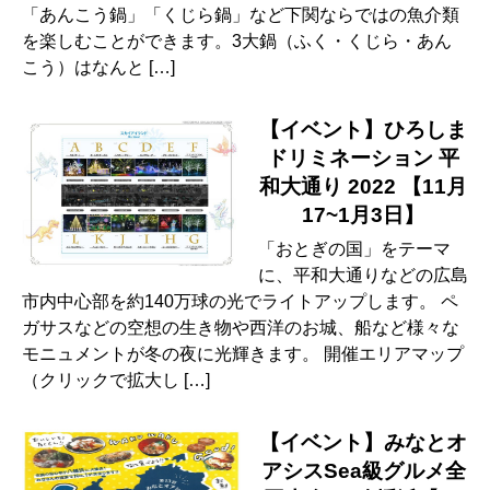
「あんこう鍋」「くじら鍋」など下関ならではの魚介類
を楽しむことができます。3大鍋（ふく・くじら・あん
こう）はなんと […]
【イベント】ひろしま
ドリミネーション 平
和大通り 2022 【11月
17~1月3日】
「おとぎの国」をテーマ
に、平和大通りなどの広島
市内中心部を約140万球の光でライトアップします。 ペ
ガサスなどの空想の生き物や西洋のお城、船など様々な
モニュメントが冬の夜に光輝きます。 開催エリアマップ
（クリックで拡大し […]
【イベント】みなとオ
アシスSea級グルメ全