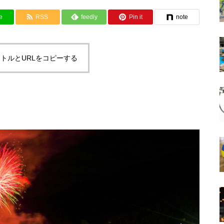
e
RSS
feedly
Pin it
note
トルとURLをコピーする