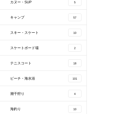
カヌー・SUP
5
キャンプ
57
スキー・スケート
10
スケートボード場
2
テニスコート
18
ビーチ・海水浴
101
潮干狩り
岩国城ロープウェイ 山口県岩国市
玖珂パーキングエリア 下り
4
岩国市PA
海釣り
10