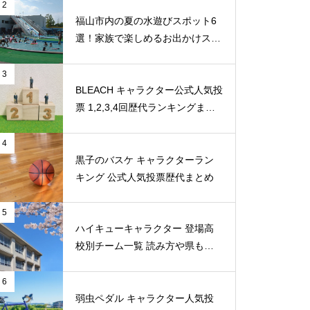
2
福山市内の夏の水遊びスポット6
選！家族で楽しめるお出かけスポ
ット
3
BLEACH キャラクター公式人気投
票 1,2,3,4回歴代ランキングまと
め
4
黒子のバスケ キャラクターラン
キング 公式人気投票歴代まとめ
5
ハイキューキャラクター 登場高
校別チーム一覧 読み方や県もま
とめ
6
弱虫ペダル キャラクター人気投