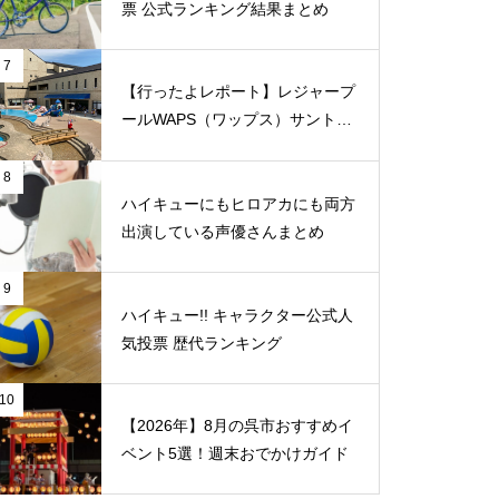
票 公式ランキング結果まとめ
7
【行ったよレポート】レジャープ
ールWAPS（ワップス）サントピ
ア岡山総社に子供たちとでかけま
した
8
ハイキューにもヒロアカにも両方
出演している声優さんまとめ
9
ハイキュー!! キャラクター公式人
気投票 歴代ランキング
10
【2026年】8月の呉市おすすめイ
ベント5選！週末おでかけガイド