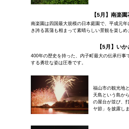
【5月】南楽園
南楽園は四国最大規模の日本庭園で、平成元年に
き誇る菖蒲も相まって素晴らしい景観を楽しめ
【5月】いか
400年の歴史を持った、内子町最大の伝承行事
する勇壮な姿は圧巻です。
福山市の観光地と
天島という島から
の屋台が並び、
ヤ節」を披露し