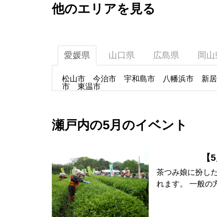
他のエリアを見る
愛媛県
山口県
広島県
岡山
松山市
今治市
宇和島市
八幡浜市
新居
市
東温市
瀬戸内の5月のイベント
【
茶つみ娘に扮し
れます。 一般の