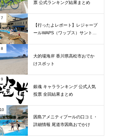
票 公式ランキング結果まとめ
7
【行ったよレポート】レジャープ
ールWAPS（ワップス）サントピ
ア岡山総社に子供たちとでかけま
した
8
大的場海岸 香川県高松市おでか
けスポット
9
銀魂 キャラランキング 公式人気
投票 全回結果まとめ
10
因島アメニティプールの口コミ・
詳細情報 尾道市因島おでかけ