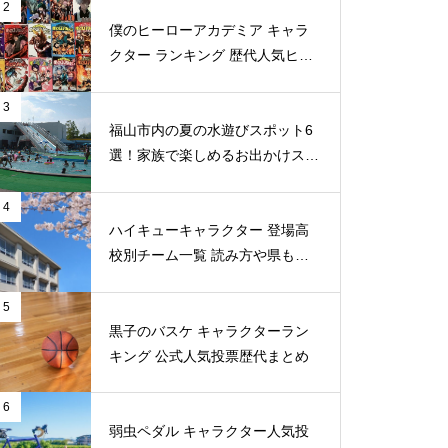
2
僕のヒーローアカデミア キャラ
クター ランキング 歴代人気ヒー
ロー投票 公式全９回分
3
福山市内の夏の水遊びスポット6
選！家族で楽しめるお出かけスポ
ット
4
ハイキューキャラクター 登場高
校別チーム一覧 読み方や県もま
とめ
5
黒子のバスケ キャラクターラン
キング 公式人気投票歴代まとめ
6
弱虫ペダル キャラクター人気投