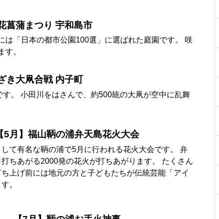
花菖蒲まつり 宇和島市
は「日本の都市公園100選」に選ばれた庭園です。 咲
ます。
ざき大凧合戦 内子町
です。 小田川をはさんで、約500統の大凧が空中に乱舞
【5月】福山鞆の浦弁天島花火大会
して有名な鞆の浦で5月に行われる花火大会です。 弁
打ちあがる2000発の花火が打ちあがります。 たくさん
打ち上げ前には地元の方と子どもたちが伝統芸能「アイ
ます。