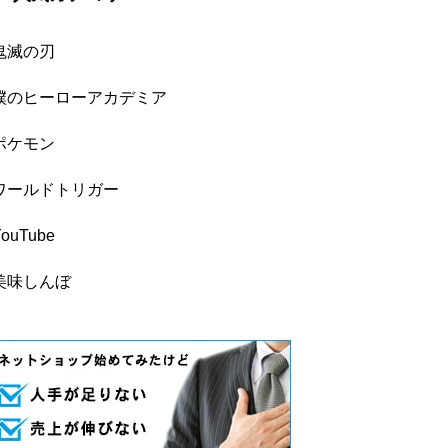
鬼滅の刃
僕のヒーローアカデミア
ポケモン
ワールドトリガー
YouTube
美味しんぼ
【8月】ながはま赤橋夏まつり 大洲
稲積癒しの花祭り 愛媛県
市