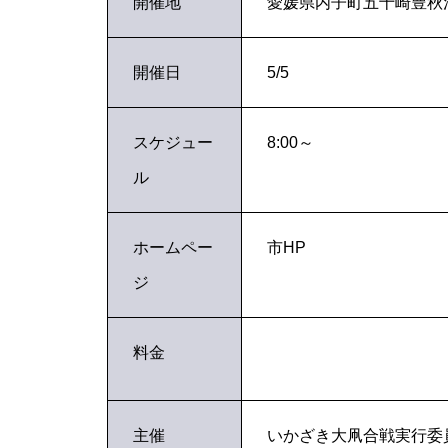
開催地
愛媛県内子町五十崎豊秋
開催日
5/5
スケジュー
8:00～
ル
ホームペー
市HP
ジ
料金
主催
いかざき大凧合戦実行委