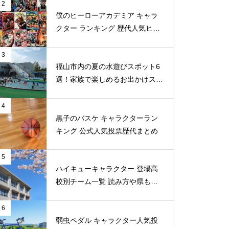
2
僕のヒーローアカデミア キャラ
クター ランキング 歴代人気ヒー
ロー投票 公式全９回分
3
福山市内の夏の水遊びスポット6
選！家族で楽しめるお出かけスポ
ット
4
黒子のバスケ キャラクターラン
キング 公式人気投票歴代まとめ
5
ハイキューキャラクター 登場高
校別チーム一覧 読み方や県もま
とめ
6
弱虫ペダル キャラクター人気投