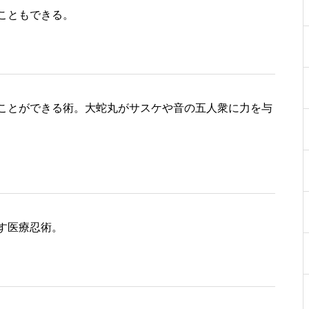
こともできる。
ことができる術。大蛇丸がサスケや音の五人衆に力を与
す医療忍術。