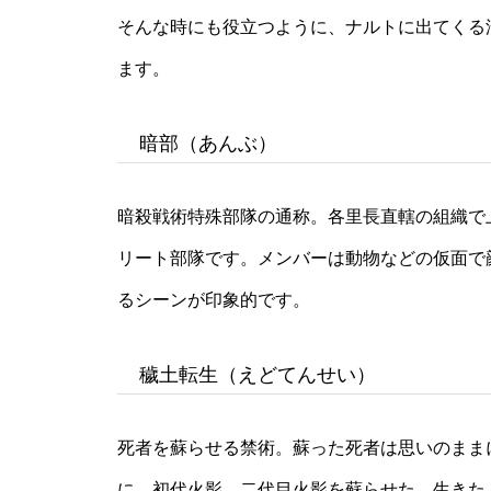
そんな時にも役立つように、ナルトに出てくる
ます。
暗部（あんぶ）
暗殺戦術特殊部隊の通称。各里長直轄の組織で
リート部隊です。メンバーは動物などの仮面で
るシーンが印象的です。
穢土転生（えどてんせい）
死者を蘇らせる禁術。蘇った死者は思いのまま
に、初代火影、二代目火影を蘇らせた。生きた