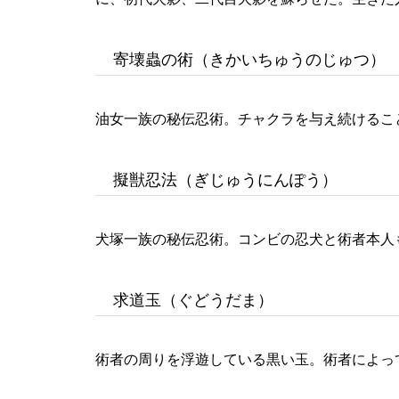
寄壊蟲の術（きかいちゅうのじゅつ）
油女一族の秘伝忍術。チャクラを与え続けるこ
擬獣忍法（ぎじゅうにんぽう）
犬塚一族の秘伝忍術。コンビの忍犬と術者本人
求道玉（ぐどうだま）
術者の周りを浮遊している黒い玉。術者によっ