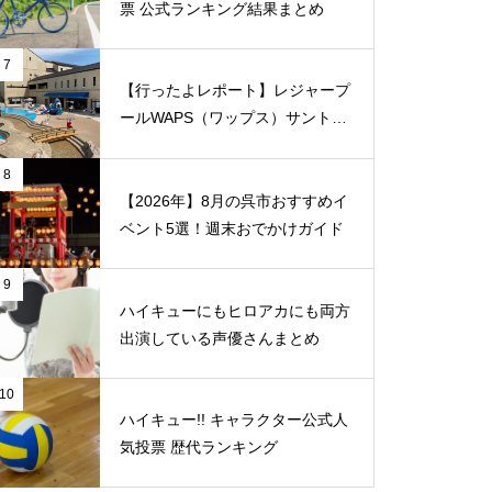
票 公式ランキング結果まとめ
7
【行ったよレポート】レジャープ
ールWAPS（ワップス）サントピ
ア岡山総社に子供たちとでかけま
した
8
【2026年】8月の呉市おすすめイ
ベント5選！週末おでかけガイド
9
ハイキューにもヒロアカにも両方
出演している声優さんまとめ
10
ハイキュー!! キャラクター公式人
気投票 歴代ランキング