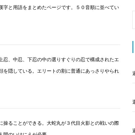
漢字と用語をまとめたページです。５０音順に並べてい
上忍、中忍、下忍の中の選りすぐりの忍で構成されたエ
顔を隠している。エリートの割に普通にあっさりやられ
に操ることができる。大蛇丸が３代目火影との戦いの際
人間のいけにえが必要。