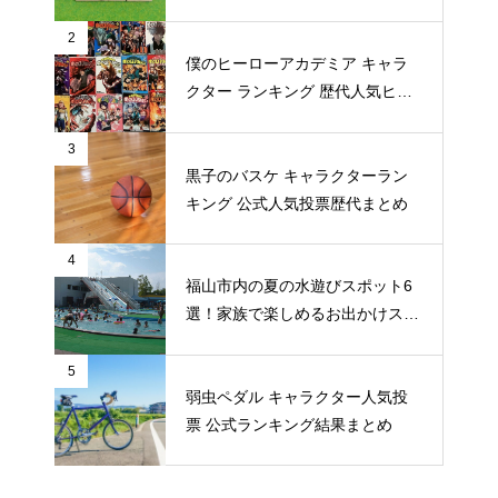
め
2
僕のヒーローアカデミア キャラ
クター ランキング 歴代人気ヒー
ロー投票 公式全９回分
3
黒子のバスケ キャラクターラン
キング 公式人気投票歴代まとめ
4
福山市内の夏の水遊びスポット6
選！家族で楽しめるお出かけスポ
ット
5
弱虫ペダル キャラクター人気投
票 公式ランキング結果まとめ