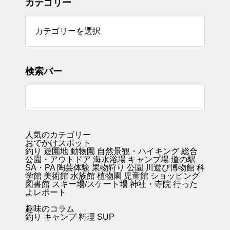
カテゴリー
リー
検索バー
人気のカテゴリー
おでかけスポット
釣り
遊園地
動物園
自然景観・ハイキング 総合
公園・アウトドア
海水浴場
キャンプ場
道の駅
SA・PA
陶芸体験
果物狩り
公園
川遊び
博物館
科
学館
美術館
水族館
植物園
児童館
ショッピング
図書館
スキー場/スケート場
神社・寺院
行った
よレポート
趣味のコラム
釣り キャンプ
料理
SUP