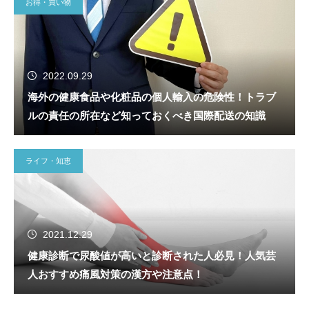
お得・買い物
2022.09.29
海外の健康食品や化粧品の個人輸入の危険性！トラブ
ルの責任の所在など知っておくべき国際配送の知識
ライフ・知恵
2021.12.29
健康診断で尿酸値が高いと診断された人必見！人気芸
人おすすめ痛風対策の漢方や注意点！