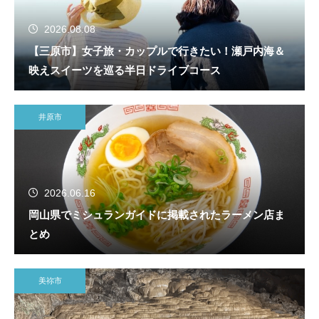
2026.08.08
【三原市】女子旅・カップルで行きたい！瀬戸内海＆
映えスイーツを巡る半日ドライブコース
井原市
2026.06.16
岡山県でミシュランガイドに掲載されたラーメン店ま
とめ
美祢市