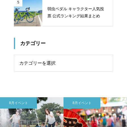
5
弱虫ペダル キャラクター人気投
票 公式ランキング結果まとめ
カテゴリー
リー
8月イベント
8月イベント