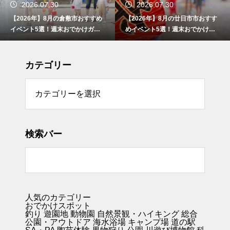
2026.07.30
2026.07.30
【2026年】8月の倉敷市おすすめ
【2026年】8月の廿日市市おすす
イベント5選！週末おでかけガイ
めイベント5選！週末おでかけガ
ド
イド
カテゴリー
リー
検索バー
人気のカテゴリー
おでかけスポット
釣り
遊園地
動物園
自然景観・ハイキング 総合
公園・アウトドア
海水浴場
キャンプ場
道の駅