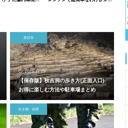
う
のレシピ
美祢市
2025.12.29
【保存版】秋吉洞の歩き方(正面入口)
お得に楽しむ方法や駐車場まとめ
生き物・自然