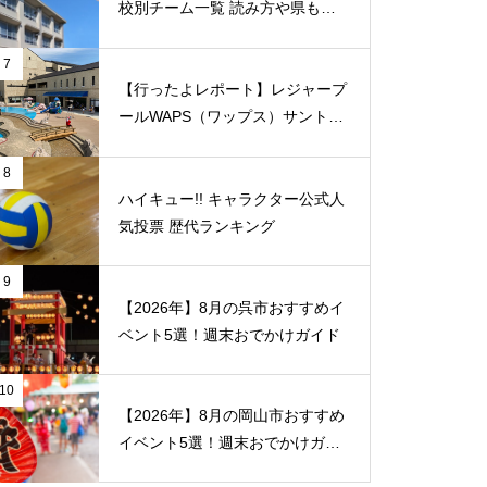
校別チーム一覧 読み方や県もま
とめ
7
【行ったよレポート】レジャープ
ールWAPS（ワップス）サントピ
ア岡山総社に子供たちとでかけま
した
8
ハイキュー!! キャラクター公式人
気投票 歴代ランキング
9
【2026年】8月の呉市おすすめイ
ベント5選！週末おでかけガイド
10
【2026年】8月の岡山市おすすめ
イベント5選！週末おでかけガイ
ド