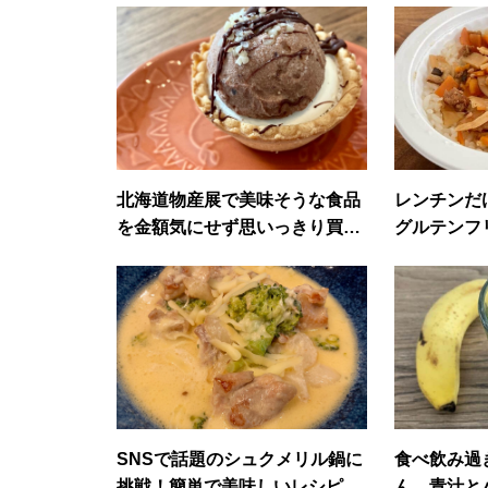
北海道物産展で美味そうな食品
レンチンだ
を金額気にせず思いっきり買っ
グルテンフ
てきた
SNSで話題のシュクメリル鍋に
食べ飲み過
挑戦！簡単で美味しいレシピ
ん。青汁と