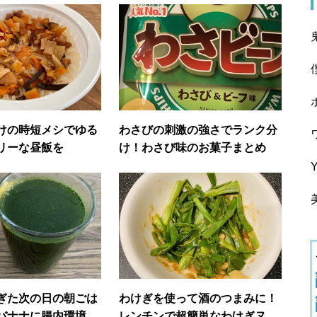
けの時短メシでゆる
わさびの刺激の強さでランク分
リーな昼飯を
け！わさび味のお菓子まとめ
ぎた次の日の朝ごは
わけぎを使って酒のつまみに！
バナナに腸内環境を
レンチンで超簡単なわけぎヌタ