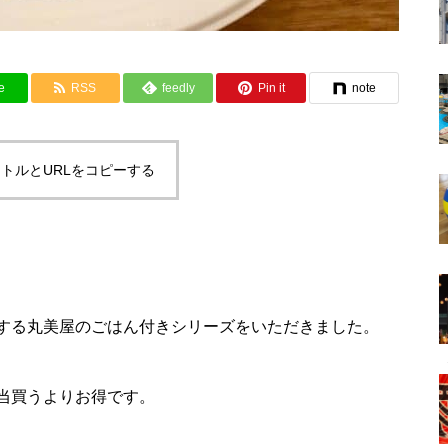
e
RSS
feedly
Pin it
note
トルとURLをコピーする
する丸美屋のごはん付きシリーズをいただきました。
当買うよりお得です。