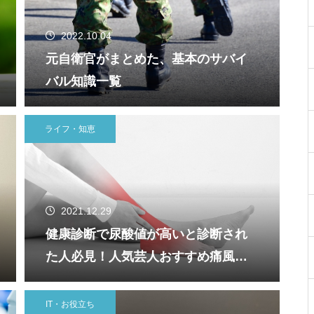
2022.10.04
元自衛官がまとめた、基本のサバイ
バル知識一覧
ライフ・知恵
2021.12.29
健康診断で尿酸値が高いと診断され
た人必見！人気芸人おすすめ痛風対
策の漢方や注意点！
IT・お役立ち