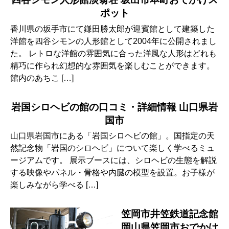
ポット
香川県の坂手市にて鎌田勝太郎が迎賓館として建築した
洋館を四谷シモンの人形館として2004年に公開されまし
た。 レトロな洋館の雰囲気に合った洋風な人形はどれも
精巧に作られ幻想的な雰囲気を楽しむことができます。
館内のあちこ […]
岩国シロヘビの館の口コミ・詳細情報 山口県岩
国市
山口県岩国市にある「岩国シロヘビの館」。国指定の天
然記念物「岩国のシロヘビ」について楽しく学べるミュ
ージアムです。 展示ブースには、シロヘビの生態を解説
する映像やパネル・骨格や内臓の模型を設置。お子様が
楽しみながら学べる […]
笠岡市井笠鉄道記念館
岡山県笠岡市おでかけ