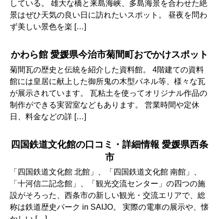
している。 雄大な橋と来島海峡、多島海景を合わせた絶
景はぜひ天気の良い日に訪れたいスポット。 昼夜を問わ
ず美しい景色を楽 […]
かわら館 愛媛県今治市菊間町おでかけスポット
菊間瓦の歴史と伝統を紹介した資料館。 4階建ての資料
館には皇居に献上した御所鬼の木型パネル等、様々な瓦
が展示されています。 瓦粘土を使ってオリジナル作品の
制作ができる実習室などもあります。 営業時間や定休
日、料金などの詳 […]
四国鉄道文化館の口コミ・詳細情報 愛媛県西条
市
「四国鉄道文化館 北館」、「四国鉄道文化館 南館」、
「十河信二記念館」、「観光交流センター」の四つの施
設がそろった、西条市の新しい観光・交流エリアで、総
称は鉄道歴史パーク in SAIJO。 実際の電車の展示や、懐
かしい […]