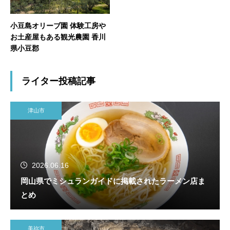
小豆島オリーブ園 体験工房や
お土産屋もある観光農園 香川
県小豆郡
ライター投稿記事
津山市
2026.06.16
岡山県でミシュランガイドに掲載されたラーメン店ま
とめ
美祢市