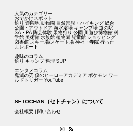
人気のカテゴリー
おでかけスポット
釣り
遊園地
動物園
自然景観・ハイキング 総合
公園・アウトドア
海水浴場
キャンプ場
道の駅
SA・PA
陶芸体験
果物狩り
公園
川遊び
博物館
科
学館
美術館
水族館
植物園
児童館
ショッピング
図書館
スキー場/スケート場
神社・寺院
行った
よレポート
趣味のコラム
釣り キャンプ
料理
SUP
エンタメコラム
鬼滅の刃
僕のヒーローアカデミア
ポケモン
ワー
ルドトリガー
YouTube
SETOCHAN（セトチャン）について
会社概要
|
問い合わせ