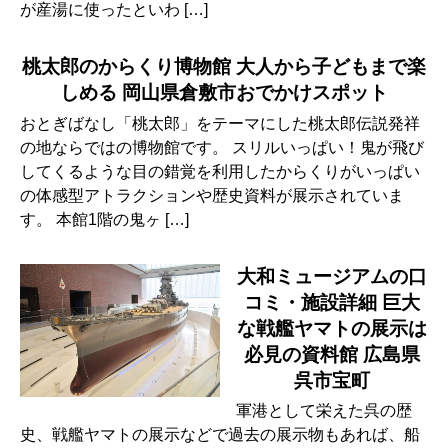
が産湯に使ったといわ […]
桃太郎のからくり博物館 大人から子どもまで楽
しめる 岡山県倉敷市おでかけスポット
おとぎばなし「桃太郎」をテーマにした桃太郎伝説発祥
の地ならではの博物館です。 スリルいっぱい！鬼が飛び
してくるような目の錯覚を利用したからくりがいっぱい
の体感型アトラクションや歴史資料が展示されていま
す。 本館1階の鬼ヶ […]
大和ミュージアムの口
コミ・施設詳細 巨大
な戦艦ヤマトの展示は
必見の資料館 広島県
呉市宝町
軍港として栄えた呉の歴
史、戦艦ヤマトの展示などで過去の展示物もあれば、船