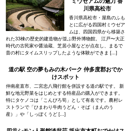
ミウゼアムの魅力 香
川県高松市
香川県高松市・屋島のふも
とに広がる四国村ミウゼア
ムは、四国四県から移築さ
れた33棟の歴史的建造物が並ぶ野外博物館。 江戸〜大正
時代の古民家や醤油蔵、芝居小屋などが点在し、まるで
昔の村にタイムスリップしたような体験ができま […]
道の駅 空の夢もみの木パーク 仲多度郡おでか
けスポット
仲南産直市、二宮忠八飛行館を併設する道の駅です。 新
鮮な地元野菜をはじめとする特産品の購入ができます。
特にタケノコは「こんぴろ筍」として有名です。農村レ
ストランで「ひまわり牛肉うどん・そば（まんのう
産）」や「しっぽくうど […]
四谷シモン人形館淡翁荘 坂出市本町おでかけス