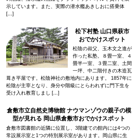
示しています。また、実際の潜水艦あきしおに搭乗体
[…]
松下村塾 山口県萩市
おでかけスポット
松陰の叔父、玉木文之進が
作った私塾。８畳一室、４
畳半一室、３畳二室、土間
一坪、中二階付きの木造瓦
葺き平屋です。松陰神社の敷地内にあります。 1857年に
松陰が主宰となり、身分や階級にとらわれずに門下生を
受け入れ教育しまし […]
倉敷市立自然史博物館 ナウマンゾウの親子の模
型が見れる 岡山県倉敷市おでかけスポット
倉敷市図書館の近隣に位置し、3階建ての館内には4つの
常設展示室と1つの特別展示室があります。岡山県に生