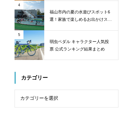
4
福山市内の夏の水遊びスポット6
選！家族で楽しめるお出かけスポ
ット
5
弱虫ペダル キャラクター人気投
票 公式ランキング結果まとめ
カテゴリー
リー