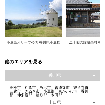
小豆島オリーブ公園 香川県小豆郡
二十四の瞳映画村 香
他のエリアを見る
香川県
高松市
丸亀市
坂出市
善通寺市
観音寺市
三豊市
さぬき市
小豆郡
東かがわ市
香川
郡
仲多度郡
綾歌郡
木田郡
山口県