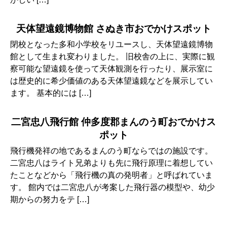
天体望遠鏡博物館 さぬき市おでかけスポット
閉校となった多和小学校をリユースし、天体望遠鏡博物
館として生まれ変わりました。 旧校舎の上に、実際に観
察可能な望遠鏡を使って天体観測を行ったり、展示室に
は歴史的に希少価値のある天体望遠鏡などを展示してい
ます。 基本的には […]
二宮忠八飛行館 仲多度郡まんのう町おでかけス
ポット
飛行機発祥の地であるまんのう町ならではの施設です。
二宮忠八はライト兄弟よりも先に飛行原理に着想してい
たことなどから「飛行機の真の発明者」と呼ばれていま
す。 館内では二宮忠八が考案した飛行器の模型や、幼少
期からの努力をテ […]