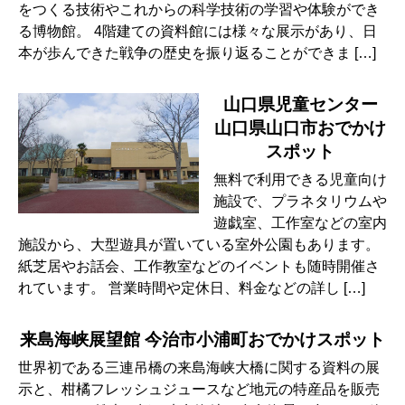
をつくる技術やこれからの科学技術の学習や体験ができ
る博物館。 4階建ての資料館には様々な展示があり、日
本が歩んできた戦争の歴史を振り返ることができま […]
山口県児童センター
山口県山口市おでかけ
スポット
無料で利用できる児童向け
施設で、プラネタリウムや
遊戯室、工作室などの室内
施設から、大型遊具が置いている室外公園もあります。
紙芝居やお話会、工作教室などのイベントも随時開催さ
れています。 営業時間や定休日、料金などの詳し […]
来島海峡展望館 今治市小浦町おでかけスポット
世界初である三連吊橋の来島海峡大橋に関する資料の展
示と、柑橘フレッシュジュースなど地元の特産品を販売