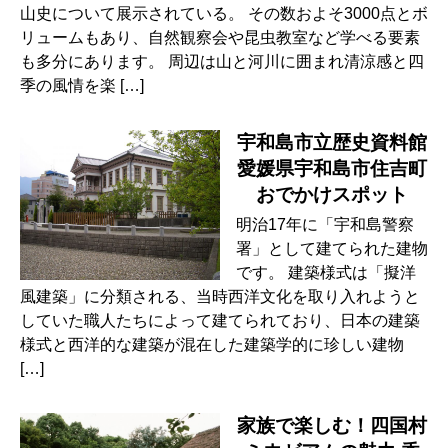
山史について展示されている。 その数およそ3000点とボ
リュームもあり、自然観察会や昆虫教室など学べる要素
も多分にあります。 周辺は山と河川に囲まれ清涼感と四
季の風情を楽 […]
宇和島市立歴史資料館
愛媛県宇和島市住吉町
おでかけスポット
明治17年に「宇和島警察
署」として建てられた建物
です。 建築様式は「擬洋
風建築」に分類される、当時西洋文化を取り入れようと
していた職人たちによって建てられており、日本の建築
様式と西洋的な建築が混在した建築学的に珍しい建物
[…]
家族で楽しむ！四国村