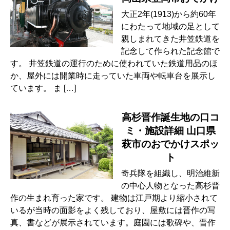
大正2年(1913)から約60年
にわたって地域の足として
親しまれてきた井笠鉄道を
記念して作られた記念館で
す。 井笠鉄道の運行のために使われていた鉄道用品のほ
か、屋外には開業時に走っていた車両や転車台を展示し
ています。 ま […]
高杉晋作誕生地の口コ
ミ・施設詳細 山口県
萩市のおでかけスポッ
ト
奇兵隊を組織し、明治維新
の中心人物となった高杉晋
作の生まれ育った家です。 建物は江戸期より縮小されて
いるが当時の面影をよく残しており、屋敷には晋作の写
真、書などが展示されています。庭園には歌碑や、晋作