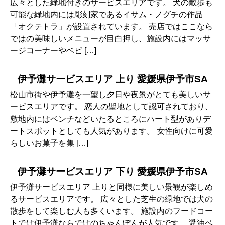
広々とした緑地付きのサービスエリアです。 犬の散歩も
可能な緑地内には彫刻家であるイサム・ノグチの作品
「オクテトラ」が設置されています。 売店ではここなら
ではの美味しいメニューが目白押し、施設内にはマッサ
ージコーナーやベビ […]
伊予灘サービスエリア 上り 愛媛県伊予市SA
松山市街や伊予灘を一望し夕日や夜景がとても美しいサ
ービスエリアです。 恋人の聖地として認可されており、
敷地内にはベンチなどいたるところにハート型がありデ
ートスポットとしても人気があります。 女性向けに可愛
らしいお菓子を集 […]
伊予灘サービスエリア 下り 愛媛県伊予市SA
伊予灘サービスエリア 上りと同様に美しい景観が楽しめ
るサービスエリアです。 広々とした芝生の緑地では犬の
散歩をして楽しむ人も多くいます。 施設内のフードコー
トでは伊予灘ならではのちゃんぽんが人気です。 醤油ベ