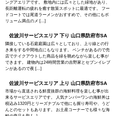
ングアエリアです。 敷地内には広々とした緑地があり、
長距離運転の疲れを癒す散策スポットに最適です。 フー
ドコートでは尾道ラーメンがおすすめで、その他にもボ
リューム満点のメ […]
佐波川サービスエリア 下り 山口県防府市SA
隣接している石庭庭園は広々としており、上り線との行
き来をする中間地点にもなります。 ベンチがあるので売
店でテイクアウトした商品を緑を眺めながら楽しむ事が
できます。 建物内は24時間営業の吉野家とセブンイレブ
ンがあるので夜 […]
佐波川サービスエリア 上り 山口県防府市SA
市場から直送される鮮度抜群の海鮮料理を楽しむ事が出
来るサービスエリアです。 人気ナンバーワンの海鮮丼は
税込み1320円とリーズナブルで他にも握り寿司や、うど
んとのセットもあります。 お土産コーナーでも様々な海
鮮の商品を取 […]