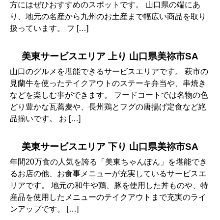
方にはぜひおすすめのスポットです。 山口県の端にあ
り、地元の名産から九州のお土産まで幅広い商品を取り
扱っています。 フ […]
美東サービスエリア 上り 山口県美祢市SA
山口のグルメを堪能できるサービスエリアです。 萩市の
見蘭牛を使ったテイクアウトのステーキ弁当や、串焼き
などを楽しむ事ができます。 フードコートでは名物の色
どり豊かな瓦蕎麦や、長州鶏とフグの唐揚げ定食など絶
品揃いです。 お […]
美東サービスエリア 下り 山口県美祢市SA
年間20万食の人気を誇る「美東ちゃんぽん」を堪能でき
るお店の他、お食事メニューが充実しているサービスエ
リアです。 地元の和牛や鶏、豚を使用した丼ものや、特
産品を使用したメニューのテイクアウトまで充実のライ
ンアップです。 […]