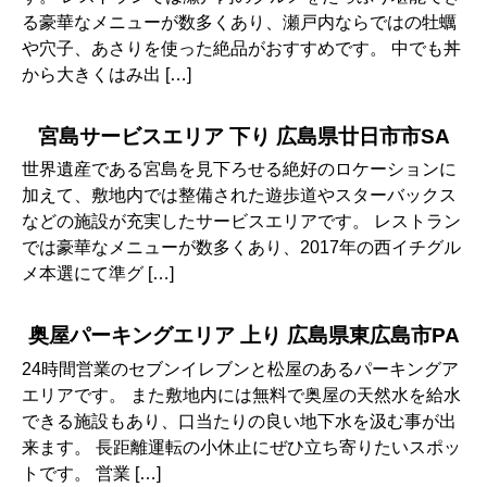
る豪華なメニューが数多くあり、瀬戸内ならではの牡蠣
や穴子、あさりを使った絶品がおすすめです。 中でも丼
から大きくはみ出 […]
宮島サービスエリア 下り 広島県廿日市市SA
世界遺産である宮島を見下ろせる絶好のロケーションに
加えて、敷地内では整備された遊歩道やスターバックス
などの施設が充実したサービスエリアです。 レストラン
では豪華なメニューが数多くあり、2017年の西イチグル
メ本選にて準グ […]
奥屋パーキングエリア 上り 広島県東広島市PA
24時間営業のセブンイレブンと松屋のあるパーキングア
エリアです。 また敷地内には無料で奥屋の天然水を給水
できる施設もあり、口当たりの良い地下水を汲む事が出
来ます。 長距離運転の小休止にぜひ立ち寄りたいスポッ
トです。 営業 […]