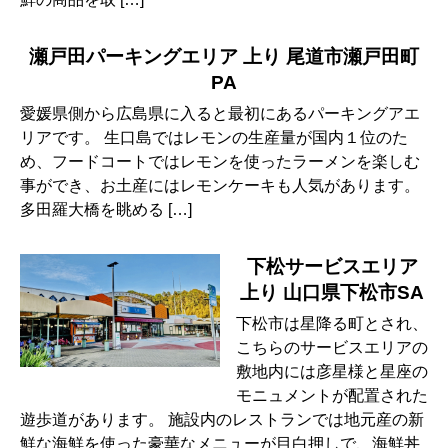
瀬戸田パーキングエリア 上り 尾道市瀬戸田町
PA
愛媛県側から広島県に入ると最初にあるパーキングアエ
リアです。 生口島ではレモンの生産量が国内１位のた
め、フードコートではレモンを使ったラーメンを楽しむ
事ができ、お土産にはレモンケーキも人気があります。
多田羅大橋を眺める […]
下松サービスエリア
上り 山口県下松市SA
下松市は星降る町とされ、
こちらのサービスエリアの
敷地内には彦星様と星座の
モニュメントが配置された
遊歩道があります。 施設内のレストランでは地元産の新
鮮な海鮮を使った豪華なメニューが目白押しで、海鮮丼