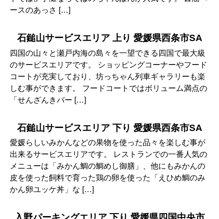
ースのあっさ […]
石鎚山サービスエリア 上り 愛媛県西条市SA
四国の山々と瀬戸内海の島々を一望できる四国で最大級
のサービスエリアです。 ショッピングコーナーやフード
コートが充実しており、坊っちゃん列車ギャラリーも楽
しむ事ができます。 フードコートではボリューム満点の
「せんざんきバー […]
石鎚山サービスエリア 下り 愛媛県西条市SA
愛媛らしいみかんなどの果物を使った品々を楽しむ事が
出来るサービスエリアです。 レストランでの一番人気の
メニューは「みかん鯛の鯛めし御膳」、他にもみかんの
皮を使った飼料で育った鶏の卵を使った「えひめ鯛のみ
かん卵ユッケ丼」な […]
入野パーキングエリア 下り 愛媛県四国中央市