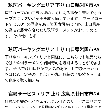
玖珂パーキングエリア 下り 山口県岩国市PA
広島カープの由宇練習場の近くにある事から売店ではカ
ープのグッズやお菓子を取り揃えています。 フードコー
トでは300年の歴史がある岩国寿司をはじめ、山口県産
の醤油と豚骨を合わせた玖珂ラーメンをがおすすめで
す。 その他にもボ […]
玖珂パーキングエリア 上り 山口県岩国市PA
下り線パーキングエリアと同様に、こちらでも地元なら
ではの玖珂ラーメンや岩国寿司を堪能することができま
す。 売店では山口銘菓で人気のある「月でひろった卵」
をはじめ、定番の「外郎」や九州銘菓の「築紫もち」ま
で数多く取り揃えら […]
宮島サービスエリア 上り 広島県廿日市市SA
綺麗な外観のハイウェイホテル付きのサービスエリアで
す。 レストランでは瀬戸内のグルメをたっぷり堪能でき