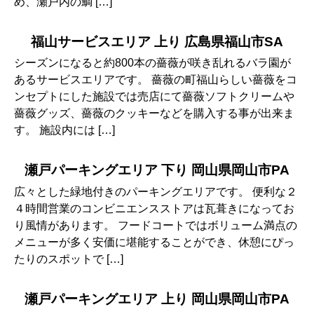
め、瀬戸内の鯛 […]
福山サービスエリア 上り 広島県福山市SA
シーズンになると約800本の薔薇が咲き乱れるバラ園が
あるサービスエリアです。 薔薇の町福山らしい薔薇をコ
ンセプトにした施設では売店にて薔薇ソフトクリームや
薔薇グッズ、薔薇のクッキーなどを購入する事が出来ま
す。 施設内には […]
瀬戸パーキングエリア 下り 岡山県岡山市PA
広々とした緑地付きのパーキングエリアです。 便利な２
４時間営業のコンビニエンスストアは瓦葺きになってお
り風情があります。 フードコートではボリューム満点の
メニューが多く安価に堪能することができ、休憩にぴっ
たりのスポットで […]
瀬戸パーキングエリア 上り 岡山県岡山市PA