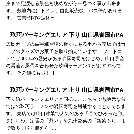
岸まで見渡せる景色を眺めながら一息つく事が出来ま
す。 敷地内にはトイレ、自動販売機、バス停がありま
す。 営業時間や定休日 […]
玖珂パーキングエリア 下り 山口県岩国市PA
広島カープの由宇練習場の近くにある事から売店ではカ
ープのグッズやお菓子を取り揃えています。 フードコー
トでは300年の歴史がある岩国寿司をはじめ、山口県産
の醤油と豚骨を合わせた玖珂ラーメンをがおすすめで
す。 その他にもボ […]
玖珂パーキングエリア 上り 山口県岩国市PA
下り線パーキングエリアと同様に、こちらでも地元なら
ではの玖珂ラーメンや岩国寿司を堪能することができま
す。 売店では山口銘菓で人気のある「月でひろった卵」
をはじめ、定番の「外郎」や九州銘菓の「築紫もち」ま
で数多く取り揃えら […]