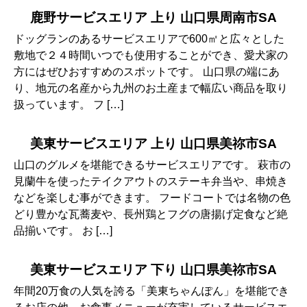
鹿野サービスエリア 上り 山口県周南市SA
ドッグランのあるサービスエリアで600㎡と広々とした
敷地で２４時間いつでも使用することができ、愛犬家の
方にはぜひおすすめのスポットです。 山口県の端にあ
り、地元の名産から九州のお土産まで幅広い商品を取り
扱っています。 フ […]
美東サービスエリア 上り 山口県美祢市SA
山口のグルメを堪能できるサービスエリアです。 萩市の
見蘭牛を使ったテイクアウトのステーキ弁当や、串焼き
などを楽しむ事ができます。 フードコートでは名物の色
どり豊かな瓦蕎麦や、長州鶏とフグの唐揚げ定食など絶
品揃いです。 お […]
美東サービスエリア 下り 山口県美祢市SA
年間20万食の人気を誇る「美東ちゃんぽん」を堪能でき