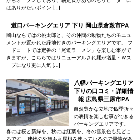
からオープンしており、朝定食があるのもリピーターに
はありがたいポイン […]
道口パーキングエリア 下り 岡山県倉敷市PA
岡山ならではの桃太郎と、その仲間の動物たちのモニュ
メントが置かれた緑地付きのパーキングエリアです。 フ
ードコートでは定番の「尾道ラーメン」を楽しむ事がで
きますが、こちらではリニューアルされ麺が増量・Ｗス
ープになり更に人気 […]
八幡パーキングエリア
下りの口コミ・詳細情
報 広島県三原市PA
自然豊かな立地で四季折々
の表情を楽しむ事ができる
パーキングエリアです。
春には桜と新緑を、秋には紅葉を、冬の雪景色も見どこ
ろです。 建物の外観も瓦屋根を使っているので風情があ