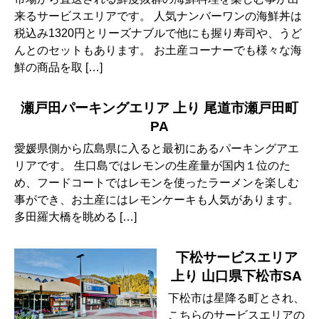
来るサービスエリアです。 人気ナンバーワンの海鮮丼は
税込み1320円とリーズナブルで他にも握り寿司や、うど
んとのセットもあります。 お土産コーナーでも様々な海
鮮の商品を取 […]
瀬戸田パーキングエリア 上り 尾道市瀬戸田町
PA
愛媛県側から広島県に入ると最初にあるパーキングアエ
リアです。 生口島ではレモンの生産量が国内１位のた
め、フードコートではレモンを使ったラーメンを楽しむ
事ができ、お土産にはレモンケーキも人気があります。
多田羅大橋を眺める […]
下松サービスエリア
上り 山口県下松市SA
下松市は星降る町とされ、
こちらのサービスエリアの