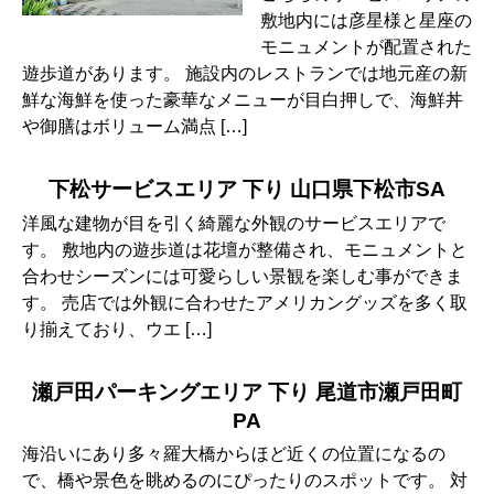
敷地内には彦星様と星座の
モニュメントが配置された
遊歩道があります。 施設内のレストランでは地元産の新
鮮な海鮮を使った豪華なメニューが目白押しで、海鮮丼
や御膳はボリューム満点 […]
下松サービスエリア 下り 山口県下松市SA
洋風な建物が目を引く綺麗な外観のサービスエリアで
す。 敷地内の遊歩道は花壇が整備され、モニュメントと
合わせシーズンには可愛らしい景観を楽しむ事ができま
す。 売店では外観に合わせたアメリカングッズを多く取
り揃えており、ウエ […]
瀬戸田パーキングエリア 下り 尾道市瀬戸田町
PA
海沿いにあり多々羅大橋からほど近くの位置になるの
で、橋や景色を眺めるのにぴったりのスポットです。 対