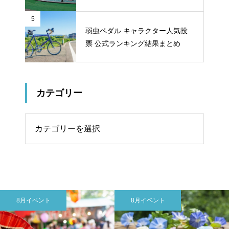
ット
5
弱虫ペダル キャラクター人気投
票 公式ランキング結果まとめ
カテゴリー
リー
8月イベント
トップニュース