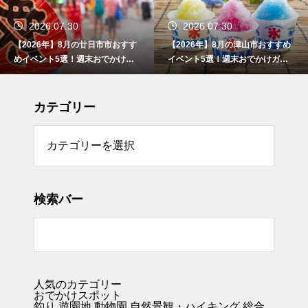
2026.07.30
2026.07.30
日市市おすす
【2026年】8月の津山市おすすめ
【2026年】8月の東
おでかけガ
イベント5選！週末おでかけガイ
めイベント5選！週末
ド
イド
カテゴリー
リー
検索バー
人気のカテゴリー
おでかけスポット
釣り
遊園地
動物園
自然景観・ハイキング 総合