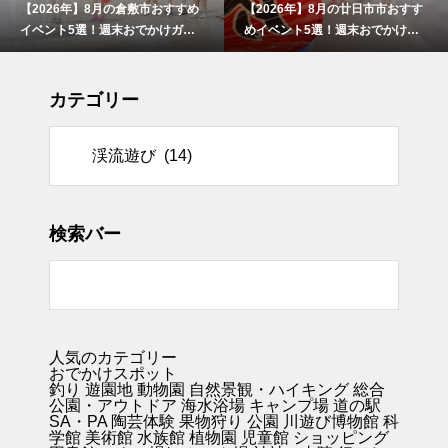
【2026年】8月の倉敷市おすすめ
【2026年】8月の廿日市市おすす
イベント5選！週末おでかけガイ
めイベント5選！週末おでかけガ
ド
イド
カテゴリー
リー
検索バー
人気のカテゴリー
おでかけスポット
釣り
遊園地
動物園
自然景観・ハイキング 総合
公園・アウトドア
海水浴場
キャンプ場
道の駅
SA・PA
陶芸体験
果物狩り
公園
川遊び
博物館
科
学館
美術館
水族館
植物園
児童館
ショッピング