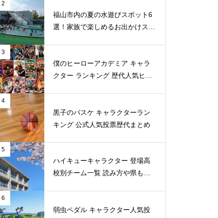
2
福山市内の夏の水遊びスポット6
選！家族で楽しめるお出かけスポ
ット
3
僕のヒーローアカデミア キャラ
クター ランキング 歴代人気ヒー
ロー投票 公式全９回分
4
黒子のバスケ キャラクターラン
キング 公式人気投票歴代まとめ
5
ハイキューキャラクター 登場高
校別チーム一覧 読み方や県もま
とめ
6
弱虫ペダル キャラクター人気投