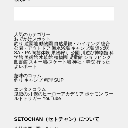
人気のカテゴリー
おでかけスポット
釣り
遊園地
動物園
自然景観・ハイキング 総合
公園・アウトドア
海水浴場
キャンプ場
道の駅
SA・PA
陶芸体験
果物狩り
公園
川遊び
博物館
科
学館
美術館
水族館
植物園
児童館
ショッピング
図書館
スキー場/スケート場
神社・寺院
行った
よレポート
趣味のコラム
釣り キャンプ
料理
SUP
エンタメコラム
鬼滅の刃
僕のヒーローアカデミア
ポケモン
ワー
ルドトリガー
YouTube
SETOCHAN（セトチャン）について