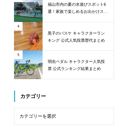
福山市内の夏の水遊びスポット6
選！家族で楽しめるお出かけスポ
ット
4
黒子のバスケ キャラクターラン
キング 公式人気投票歴代まとめ
5
弱虫ペダル キャラクター人気投
票 公式ランキング結果まとめ
カテゴリー
リー