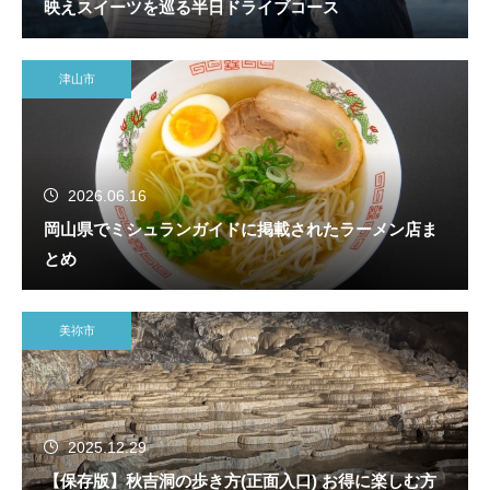
映えスイーツを巡る半日ドライブコース
津山市
2026.06.16
岡山県でミシュランガイドに掲載されたラーメン店ま
とめ
美祢市
2025.12.29
【保存版】秋吉洞の歩き方(正面入口) お得に楽しむ方