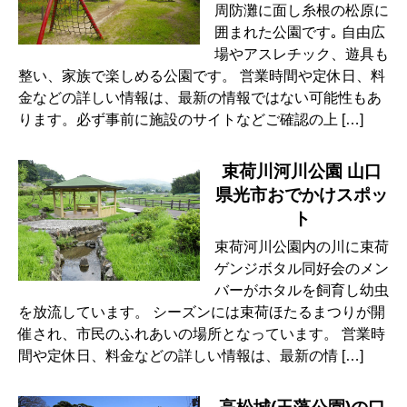
周防灘に面し糸根の松原に
囲まれた公園です｡ 自由広
場やアスレチック、遊具も
整い、家族で楽しめる公園です。 営業時間や定休日、料
金などの詳しい情報は、最新の情報ではない可能性もあ
ります。必ず事前に施設のサイトなどご確認の上 […]
束荷川河川公園 山口
県光市おでかけスポッ
ト
束荷河川公園内の川に束荷
ゲンジボタル同好会のメン
バーがホタルを飼育し幼虫
を放流しています。 シーズンには束荷ほたるまつりが開
催され、市民のふれあいの場所となっています。 営業時
間や定休日、料金などの詳しい情報は、最新の情 […]