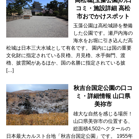
高松城(玉藻公園)の口
コミ・施設詳細 高松
市おでかけスポット
玉藻公園は高松城跡を整備
した公園です。瀬戸内海の
海水をお堀に引き込んだ高
松城は日本三大水城として有名です。 園内には国の重要
文化財に指定されている艮櫓、月見櫓、水手御門、渡
櫓、披雲閣があるほか、国の名勝に指定されている披
[…]
秋吉台国定公園の口コ
ミ・詳細情報 山口県
美祢市
雄大な自然を感じる場所！
山口県美弥市の位置する、
総面積4,502ヘクタールの
日本最大カルスト台地「秋吉台国定公園」です。 1955年