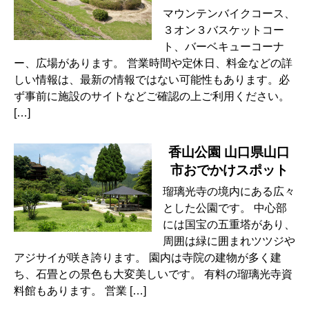
マウンテンバイクコース、
３オン３バスケットコー
ト、バーベキューコーナ
ー、広場があります。 営業時間や定休日、料金などの詳
しい情報は、最新の情報ではない可能性もあります。必
ず事前に施設のサイトなどご確認の上ご利用ください。
[…]
香山公園 山口県山口
市おでかけスポット
瑠璃光寺の境内にある広々
とした公園です。 中心部
には国宝の五重塔があり、
周囲は緑に囲まれツツジや
アジサイが咲き誇ります。 園内は寺院の建物が多く建
ち、石畳との景色も大変美しいです。 有料の瑠璃光寺資
料館もあります。 営業 […]