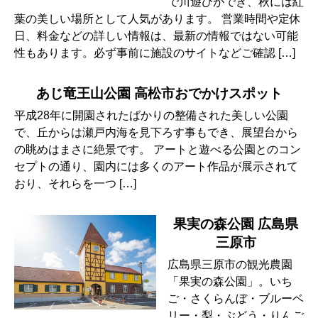
で川遊びができ、秋には紅
葉の美しい場所として人気があります。 営業時間や定休
日、料金などの詳しい情報は、最新の情報ではない可能
性もあります。必ず事前に施設のサイトなどご確認 […]
あじ竜王山公園 高松市おでかけスポット
平成28年に開園されたばかりの整備された美しい公園
で、丘からは瀬戸内海を見下ろす事もでき、展望台から
の眺めはまさに絶景です。 アートと遊べる公園とのコン
セプトの通り、園内には多くのアート作品が展示されて
おり、それらを一つ […]
果実の森公園 広島県
三原市
広島県三原市の観光農園
「果実の森公園」。いち
ご・さくらんぼ・ブルーベ
リー・梨・ぶどう・りんご