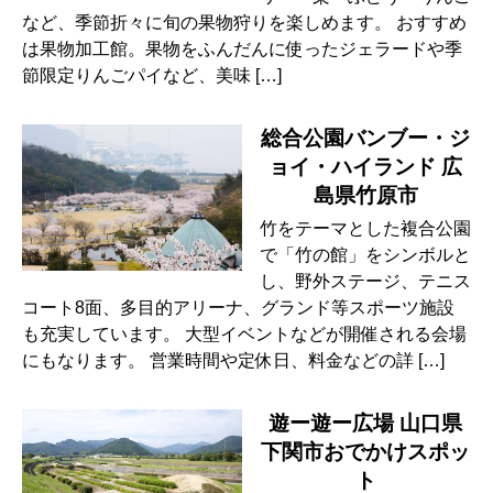
など、季節折々に旬の果物狩りを楽しめます。 おすすめ
は果物加工館。果物をふんだんに使ったジェラードや季
節限定りんごパイなど、美味 […]
総合公園バンブー・ジ
ョイ・ハイランド 広
島県竹原市
竹をテーマとした複合公園
で「竹の館」をシンボルと
し、野外ステージ、テニス
コート8面、多目的アリーナ、グランド等スポーツ施設
も充実しています。 大型イベントなどが開催される会場
にもなります。 営業時間や定休日、料金などの詳 […]
遊ー遊ー広場 山口県
下関市おでかけスポッ
ト