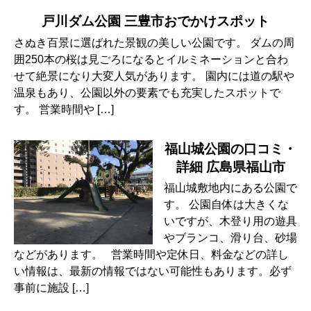
戸川ダム公園 三豊市おでかけスポット
さぬき百景に選ばれた景観の美しい公園です。 ダムの周
囲250本の桜は見ごろになるとイルミネーションと合わ
せて絶景になり大変人気があります。 園内には道の駅や
温泉もあり、公園以外の要素でも充実したスポットで
す。 営業時間や […]
福山城公園の口コミ・
詳細 広島県福山市
福山城敷地内にある公園で
す。 公園自体は大きくな
いですが、木登り用の遊具
やブランコ、滑り台、砂場
などがあります。 営業時間や定休日、料金などの詳し
い情報は、最新の情報ではない可能性もあります。必ず
事前に施設 […]