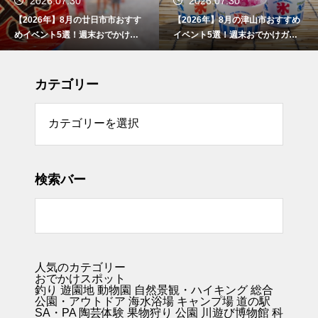
2026.07.30
2026.07.30
【2026年】8月の津山市おすすめ
【2026年】8月の東広島市おすす
イベント5選！週末おでかけガイ
めイベント5選！週末おでかけガ
ド
イド
カテゴリー
リー
検索バー
人気のカテゴリー
おでかけスポット
釣り
遊園地
動物園
自然景観・ハイキング 総合
公園・アウトドア
海水浴場
キャンプ場
道の駅
SA・PA
陶芸体験
果物狩り
公園
川遊び
博物館
科