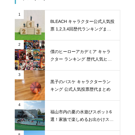
1
BLEACH キャラクター公式人気投
票 1,2,3,4回歴代ランキングまと
め
2
僕のヒーローアカデミア キャラ
クター ランキング 歴代人気ヒー
ロー投票 公式全９回分
3
黒子のバスケ キャラクターラン
キング 公式人気投票歴代まとめ
4
福山市内の夏の水遊びスポット6
選！家族で楽しめるお出かけスポ
ット
5