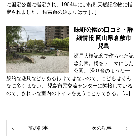
に国定公園に指定され、1964年には特別天然記念物に指
定されました。 秋吉台の始まりはサ […]
味野公園の口コミ・詳
細情報 岡山県倉敷市
児島
瀬戸大橋記念で作られた記
念公園。橋をテーマにした
公園。 滑り台のような一
般的な遊具などがあるわけではないので、こどもはそん
なに多くはない。 児島市民交流センターに隣接している
ので、きれいな室内のトイレを使うことができる。 […]
前の記事
次の記事