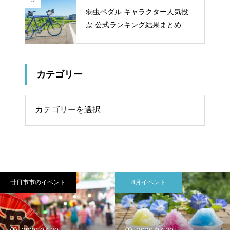
弱虫ペダル キャラクター人気投
票 公式ランキング結果まとめ
カテゴリー
リー
8月イベント
東広島市