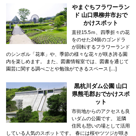
やまぐちフラワーラン
ド 山口県柳井市おで
かけスポット
直径15.5ｍ、四季折々の花
をのせた24個のゴンドラ
が回転するフラワーランド
のシンボル「花車」や、季節の様々な花々が咲き誇る園
内を楽しめます。 また、図書情報室では、図書を通じて
園芸に関する調べごとや勉強ができるスペース […]
黒杭川ダム公園 山口
県熊毛郡おでかけスポ
ット
市街地からのアクセスも良
いダムの公園です。 近隣
住民も憩いの場として活用
している人気のスポットです。 春には桜やツツジが咲き