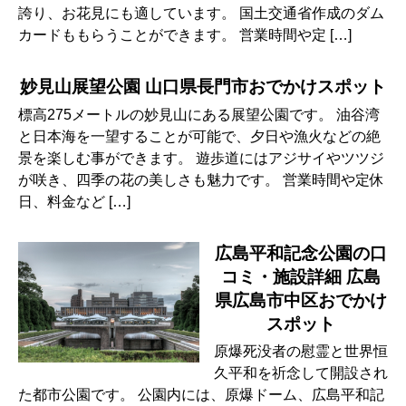
誇り、お花見にも適しています。 国土交通省作成のダム
カードももらうことができます。 営業時間や定 […]
妙見山展望公園 山口県長門市おでかけスポット
標高275メートルの妙見山にある展望公園です。 油谷湾
と日本海を一望することが可能で、夕日や漁火などの絶
景を楽しむ事ができます。 遊歩道にはアジサイやツツジ
が咲き、四季の花の美しさも魅力です。 営業時間や定休
日、料金など […]
広島平和記念公園の口
コミ・施設詳細 広島
県広島市中区おでかけ
スポット
原爆死没者の慰霊と世界恒
久平和を祈念して開設され
た都市公園です。 公園内には、原爆ドーム、広島平和記