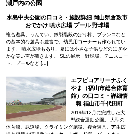
瀬戸内の公園
水島中央公園の口コミ・施設詳細 岡山県倉敷市
おでかけ 噴水広場 プール 野球場
複合遊具、うんてい、鉄製階段のぼり棒、ブランコなど
の基本的な遊具も豊富で、幼児用コーナーも作られてい
ます。 噴水広場もあり、夏には小さな子供などのにぎや
かな笑い声が響きます。 SLの展示、野球場、テニスコー
ト、プールなど […]
エフピコアリーナふく
やま（福山市総合体育
館）の口コミ・詳細情
報 福山市千代田町
2019年12月に完成した大
型総合運動公園。 大型の
体育館、武道場、クライミング施設、複合遊具、芝生広