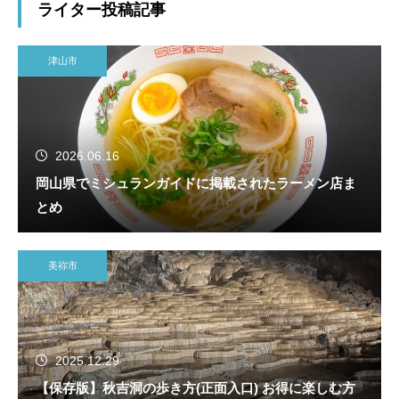
ライター投稿記事
津山市
2026.06.16
岡山県でミシュランガイドに掲載されたラーメン店ま
とめ
美祢市
2025.12.29
【保存版】秋吉洞の歩き方(正面入口) お得に楽しむ方