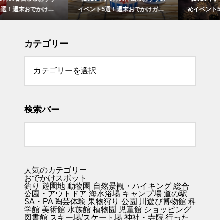
イベント5選！週末おでかけガイ
めイベント5選！週末おでかけガ
ド
イド
カテゴリー
リー
検索バー
人気のカテゴリー
おでかけスポット
釣り
遊園地
動物園
自然景観・ハイキング 総合
公園・アウトドア
海水浴場
キャンプ場
道の駅
SA・PA
陶芸体験
果物狩り
公園
川遊び
博物館
科
学館
美術館
水族館
植物園
児童館
ショッピング
図書館
スキー場/スケート場
神社・寺院
行った