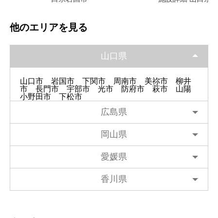
他のエリアを見る
山口県
山口市
岩国市
下関市
周南市
美祢市
柳井
市
長門市
宇部市
光市
防府市
萩市
山陽
小野田市
下松市
広島県
岡山県
愛媛県
香川県