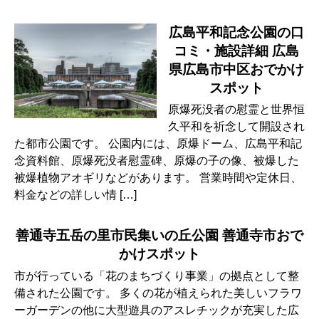
広島平和記念公園の口
コミ・施設詳細 広島
県広島市中区おでかけ
スポット
原爆死没者の慰霊と世界恒
久平和を祈念して開設され
た都市公園です。 公園内には、原爆ドーム、広島平和記
念資料館、原爆死没者慰霊碑、原爆の子の像、被爆した
被爆植物アオギリなどがあります。 営業時間や定休日、
料金などの詳しい情 […]
善通寺五岳の里市民集いの丘公園 善通寺市おで
かけスポット
市が行っている「花のまちづくり事業」の拠点として整
備された公園です。 多くの花が植えられた美しいフラワ
ーガーデンの他に大型遊具のアスレチックが充実した広