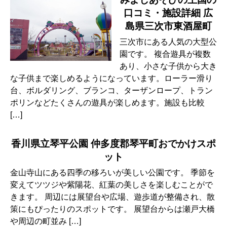
口コミ・施設詳細 広
島県三次市東酒屋町
三次市にある人気の大型公
園です。 複合遊具が複数
あり、小さな子供から大き
な子供まで楽しめるようになっています。ローラー滑り
台、ボルダリング、ブランコ、ターザンロープ、トラン
ポリンなどたくさんの遊具が楽しめます。施設も比較
[…]
香川県立琴平公園 仲多度郡琴平町おでかけスポ
ット
金山寺山にある四季の移ろいが美しい公園です。 季節を
変えてツツジや紫陽花、紅葉の美しさを楽しむことがで
きます。 周辺には展望台や広場、遊歩道が整備され、散
策にもぴったりのスポットです。 展望台からは瀬戸大橋
や周辺の町並み […]