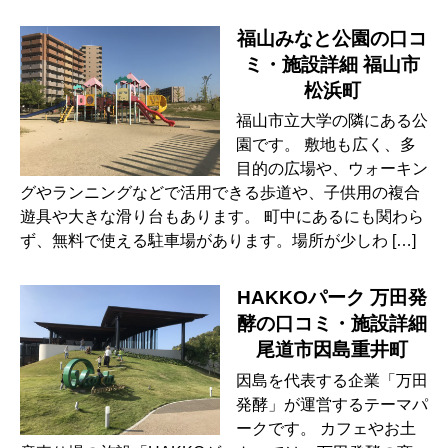
福山みなと公園の口コ
ミ・施設詳細 福山市
松浜町
福山市立大学の隣にある公
園です。 敷地も広く、多
目的の広場や、ウォーキン
グやランニングなどで活用できる歩道や、子供用の複合
遊具や大きな滑り台もあります。 町中にあるにも関わら
ず、無料で使える駐車場があります。場所が少しわ […]
HAKKOパーク 万田発
酵の口コミ・施設詳細
尾道市因島重井町
因島を代表する企業「万田
発酵」が運営するテーマパ
ークです。 カフェやお土