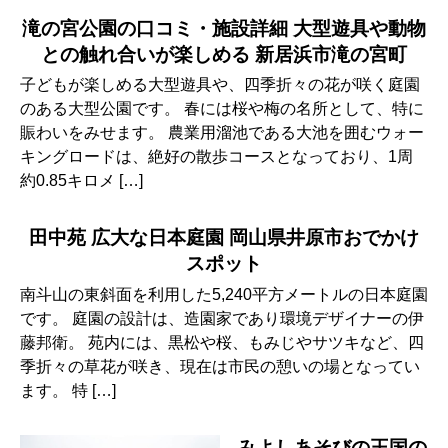
滝の宮公園の口コミ・施設詳細 大型遊具や動物
との触れ合いが楽しめる 新居浜市滝の宮町
子どもが楽しめる大型遊具や、四季折々の花が咲く庭園
のある大型公園です。 春には桜や梅の名所として、特に
賑わいをみせます。 農業用溜池である大池を囲むウォー
キングロードは、絶好の散歩コースとなっており、1周
約0.85キロメ […]
田中苑 広大な日本庭園 岡山県井原市おでかけ
スポット
南斗山の東斜面を利用した5,240平方メートルの日本庭園
です。 庭園の設計は、造園家であり環境デザイナーの伊
藤邦衛。 苑内には、黒松や桜、もみじやサツキなど、四
季折々の草花が咲き、現在は市民の憩いの場となってい
ます。 特 […]
みよしあそびの王国の