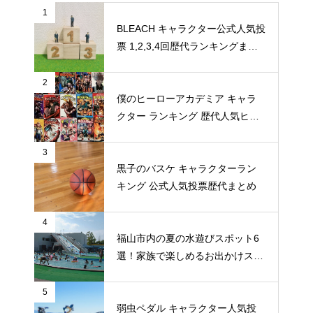
1
BLEACH キャラクター公式人気投
票 1,2,3,4回歴代ランキングまと
め
2
僕のヒーローアカデミア キャラ
クター ランキング 歴代人気ヒー
ロー投票 公式全９回分
3
黒子のバスケ キャラクターラン
キング 公式人気投票歴代まとめ
4
福山市内の夏の水遊びスポット6
選！家族で楽しめるお出かけスポ
ット
5
弱虫ペダル キャラクター人気投