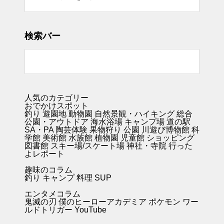
検索バー
人気のカテゴリー
おでかけスポット
釣り
遊園地
動物園
自然景観・ハイキング 総合
公園・アウトドア
海水浴場
キャンプ場
道の駅
SA・PA
陶芸体験
果物狩り
公園
川遊び
博物館
科
学館
美術館
水族館
植物園
児童館
ショッピング
図書館
スキー場/スケート場
神社・寺院
行った
よレポート
趣味のコラム
釣り キャンプ
料理
SUP
エンタメコラム
鬼滅の刃
僕のヒーローアカデミア
ポケモン
ワー
ルドトリガー
YouTube