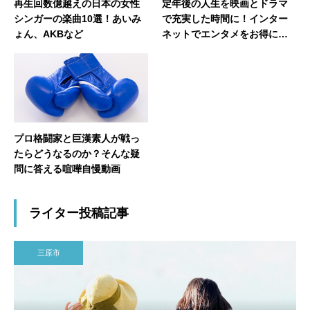
再生回数億越えの日本の女性
定年後の人生を映画とドラマ
シンガーの楽曲10選！あいみ
で充実した時間に！インター
ょん、AKBなど
ネットでエンタメをお得に楽
しむ方法
プロ格闘家と巨漢素人が戦っ
たらどうなるのか？そんな疑
問に答える喧嘩自慢動画
ライター投稿記事
三原市