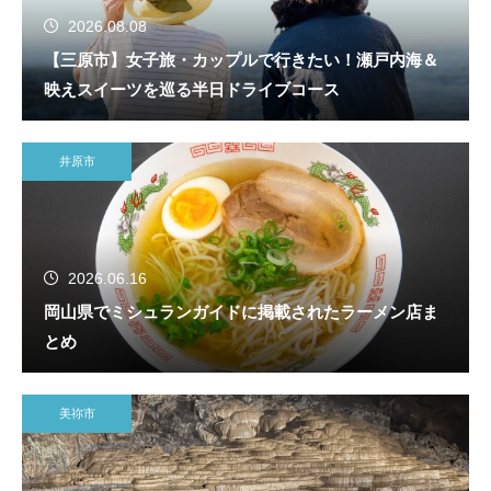
2026.08.08
【三原市】女子旅・カップルで行きたい！瀬戸内海＆
映えスイーツを巡る半日ドライブコース
井原市
2026.06.16
岡山県でミシュランガイドに掲載されたラーメン店ま
とめ
美祢市