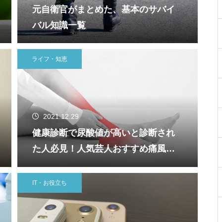
元自衛官がまとめた、基本のサバイ
バル知識一覧
ライフ・知恵
2021.12.29
健康診断で尿酸値が高いと診断され
た人必見！人気芸人おすすめ痛風対
策の漢方や注意点！
IT・お役立ち