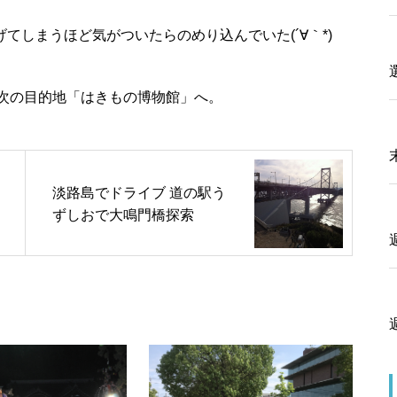
てしまうほど気がついたらのめり込んでいた(´∀｀*)
次の目的地
「はきもの博物館」
へ。
淡路島でドライブ 道の駅う
ずしおで大鳴門橋探索