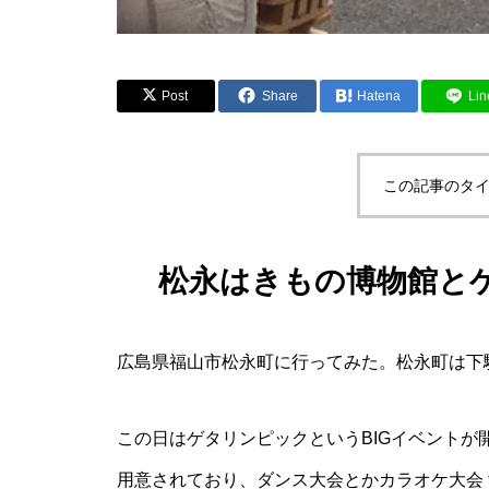
Post
Share
Hatena
Lin
この記事のタイ
松永はきもの博物館と
広島県福山市松永町に行ってみた。松永町は下
この日はゲタリンピックというBIGイベント
用意されており、ダンス大会とかカラオケ大会