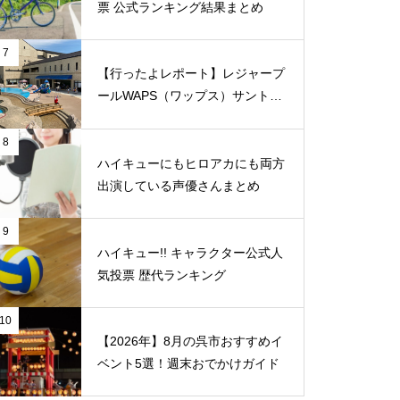
票 公式ランキング結果まとめ
7
【行ったよレポート】レジャープ
ールWAPS（ワップス）サントピ
ア岡山総社に子供たちとでかけま
した
8
ハイキューにもヒロアカにも両方
出演している声優さんまとめ
9
ハイキュー!! キャラクター公式人
気投票 歴代ランキング
10
【2026年】8月の呉市おすすめイ
ベント5選！週末おでかけガイド