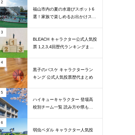
2
福山市内の夏の水遊びスポット6
選！家族で楽しめるお出かけスポ
ット
3
BLEACH キャラクター公式人気投
票 1,2,3,4回歴代ランキングまと
め
4
黒子のバスケ キャラクターラン
キング 公式人気投票歴代まとめ
5
ハイキューキャラクター 登場高
校別チーム一覧 読み方や県もま
とめ
6
弱虫ペダル キャラクター人気投