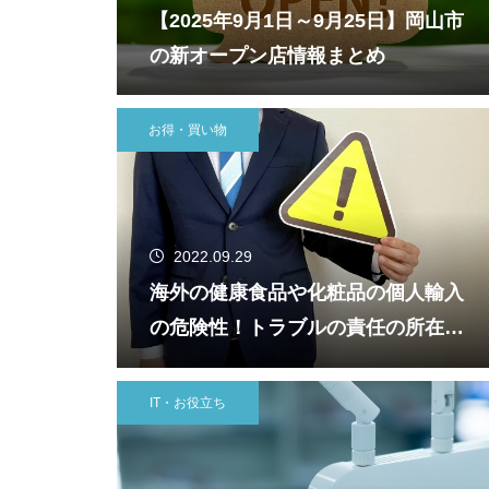
【2025年9月1日～9月25日】岡山市
の新オープン店情報まとめ
お得・買い物
2022.09.29
海外の健康食品や化粧品の個人輸入
の危険性！トラブルの責任の所在な
ど知っておくべき国際配送の知識
IT・お役立ち