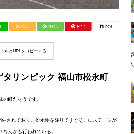
e
RSS
feedly
Pin it
note
トルとURLをコピーする
ゲタリンピック 福山市松永町
駄の町だそうです。
が開催されており、松永駅を降りてすぐそこにステージが
？なんかも行われている。