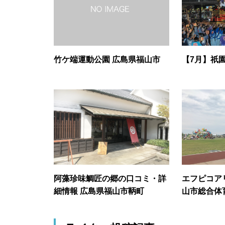
竹ケ端運動公園 広島県福山市
【7月】祇
阿藻珍味鯛匠の郷の口コミ・詳
エフピコア
細情報 広島県福山市鞆町
山市総合体
細情報 福