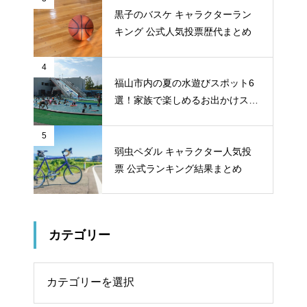
黒子のバスケ キャラクターラン
キング 公式人気投票歴代まとめ
4
福山市内の夏の水遊びスポット6
選！家族で楽しめるお出かけスポ
ット
5
弱虫ペダル キャラクター人気投
票 公式ランキング結果まとめ
カテゴリー
リー