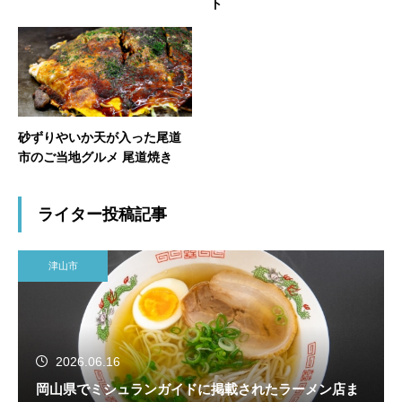
ト
砂ずりやいか天が入った尾道
市のご当地グルメ 尾道焼き
ライター投稿記事
津山市
2026.06.16
岡山県でミシュランガイドに掲載されたラーメン店ま