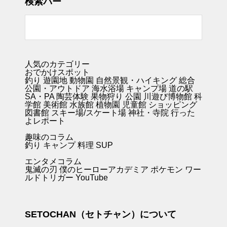
検索バー
人気のカテゴリー
おでかけスポット
釣り
遊園地
動物園
自然景観・ハイキング 総合
公園・アウトドア
海水浴場
キャンプ場
道の駅
SA・PA
陶芸体験
果物狩り
公園
川遊び
博物館
科
学館
美術館
水族館
植物園
児童館
ショッピング
図書館
スキー場/スケート場
神社・寺院
行った
よレポート
趣味のコラム
釣り キャンプ
料理
SUP
エンタメコラム
鬼滅の刃
僕のヒーローアカデミア
ポケモン
ワー
ルドトリガー
YouTube
SETOCHAN（セトチャン）について