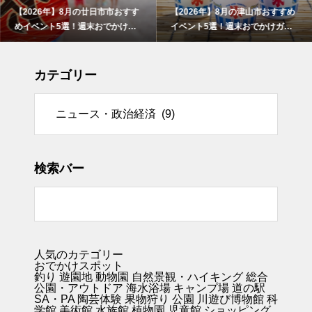
【2026年】8月の廿日市市おすす
【2026年】8月の津山市おすすめ
めイベント5選！週末おでかけガ
イベント5選！週末おでかけガイ
イド
ド
カテゴリー
リー
検索バー
人気のカテゴリー
おでかけスポット
釣り
遊園地
動物園
自然景観・ハイキング 総合
公園・アウトドア
海水浴場
キャンプ場
道の駅
SA・PA
陶芸体験
果物狩り
公園
川遊び
博物館
科
学館
美術館
水族館
植物園
児童館
ショッピング