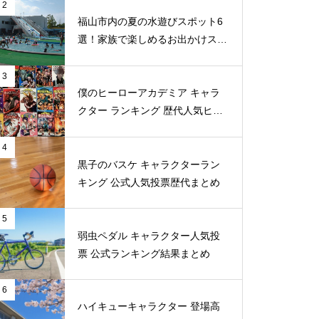
2
福山市内の夏の水遊びスポット6
選！家族で楽しめるお出かけスポ
ット
3
僕のヒーローアカデミア キャラ
クター ランキング 歴代人気ヒー
ロー投票 公式全９回分
4
黒子のバスケ キャラクターラン
キング 公式人気投票歴代まとめ
5
弱虫ペダル キャラクター人気投
票 公式ランキング結果まとめ
6
ハイキューキャラクター 登場高