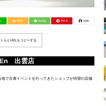
e
RSS
feedly
Pin it
note
トルとURLをコピーする
En 出雲店
。各地で古着イベントを行ってきたショップが待望の店舗