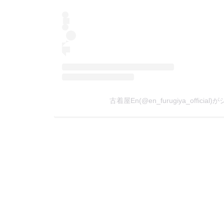
古着屋En(@en_furugiya_offici