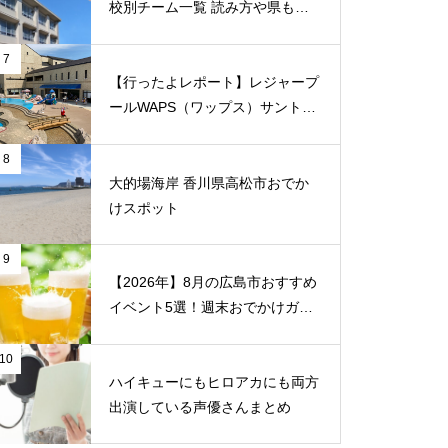
校別チーム一覧 読み方や県もま
とめ
7
【行ったよレポート】レジャープ
ールWAPS（ワップス）サントピ
ア岡山総社に子供たちとでかけま
した
8
大的場海岸 香川県高松市おでか
けスポット
9
【2026年】8月の広島市おすすめ
イベント5選！週末おでかけガイ
ド
10
ハイキューにもヒロアカにも両方
出演している声優さんまとめ