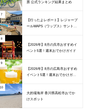
票 公式ランキング結果まとめ
7
【行ったよレポート】レジャープ
ールWAPS（ワップス）サントピ
ア岡山総社に子供たちとでかけま
した
8
【2026年】8月の呉市おすすめイ
ベント5選！週末おでかけガイド
9
【2026年】8月の広島市おすすめ
イベント5選！週末おでかけガイ
ド
10
大的場海岸 香川県高松市おでか
けスポット