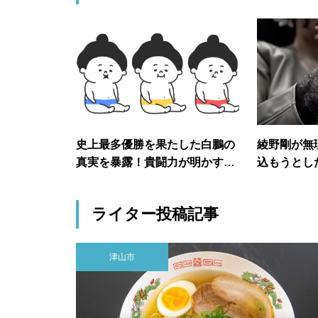
史上最多優勝を果たした白鵬の
綾野剛が無
真実を暴露！貴闘力が明かす衝
込もうとし
撃の内容とは
タレントこ
の暴露が止
ライター投稿記事
津山市