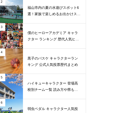
2
福山市内の夏の水遊びスポット6
選！家族で楽しめるお出かけスポ
ット
3
僕のヒーローアカデミア キャラ
クター ランキング 歴代人気ヒー
ロー投票 公式全９回分
4
黒子のバスケ キャラクターラン
キング 公式人気投票歴代まとめ
5
ハイキューキャラクター 登場高
校別チーム一覧 読み方や県もま
とめ
6
弱虫ペダル キャラクター人気投