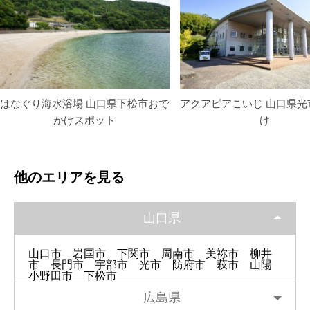
はなぐり海水浴場 山口県下松市おで
アクアピアこいじ 山口県光
かけスポット
け
他のエリアを見る
山口県
山口市
岩国市
下関市
周南市
美祢市
柳井
市
長門市
宇部市
光市
防府市
萩市
山陽
小野田市
下松市
広島県