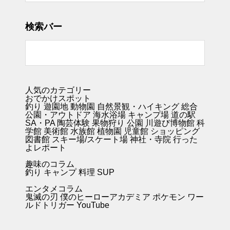
検索バー
人気のカテゴリー
おでかけスポット
釣り
遊園地
動物園
自然景観・ハイキング 総合
公園・アウトドア
海水浴場
キャンプ場
道の駅
SA・PA
陶芸体験
果物狩り
公園
川遊び
博物館
科
学館
美術館
水族館
植物園
児童館
ショッピング
図書館
スキー場/スケート場
神社・寺院
行った
よレポート
趣味のコラム
釣り キャンプ
料理
SUP
エンタメコラム
鬼滅の刃
僕のヒーローアカデミア
ポケモン
ワー
ルドトリガー
YouTube