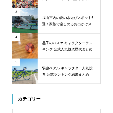
ロー投票 公式全９回分
3
福山市内の夏の水遊びスポット6
選！家族で楽しめるお出かけスポ
ット
4
黒子のバスケ キャラクターラン
キング 公式人気投票歴代まとめ
5
弱虫ペダル キャラクター人気投
票 公式ランキング結果まとめ
カテゴリー
リー