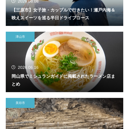
2026.08.08
【三原市】女子旅・カップルで行きたい！瀬戸内海＆
映えスイーツを巡る半日ドライブコース
津山市
2026.06.16
岡山県でミシュランガイドに掲載されたラーメン店ま
とめ
美祢市