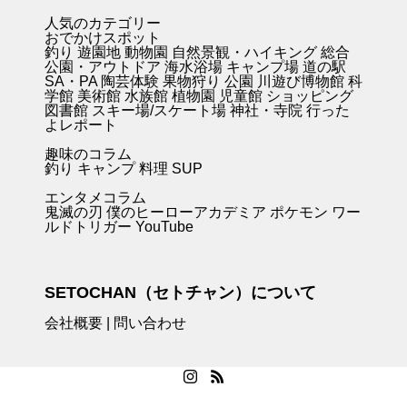
人気のカテゴリー
おでかけスポット
釣り
遊園地
動物園
自然景観・ハイキング 総合
公園・アウトドア
海水浴場
キャンプ場
道の駅
SA・PA
陶芸体験
果物狩り
公園
川遊び
博物館
科
学館
美術館
水族館
植物園
児童館
ショッピング
図書館
スキー場/スケート場
神社・寺院
行った
よレポート
趣味のコラム
釣り キャンプ
料理
SUP
エンタメコラム
鬼滅の刃
僕のヒーローアカデミア
ポケモン
ワー
ルドトリガー
YouTube
SETOCHAN（セトチャン）について
会社概要
|
問い合わせ