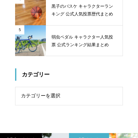
黒子のバスケ キャラクターラン
キング 公式人気投票歴代まとめ
5
弱虫ペダル キャラクター人気投
票 公式ランキング結果まとめ
カテゴリー
リー