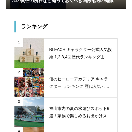
ルの責任の所在など知っておくべき国際配送の知識
ランキング
1
BLEACH キャラクター公式人気投
票 1,2,3,4回歴代ランキングまと
め
2
僕のヒーローアカデミア キャラ
クター ランキング 歴代人気ヒー
ロー投票 公式全９回分
3
福山市内の夏の水遊びスポット6
選！家族で楽しめるお出かけスポ
ット
4