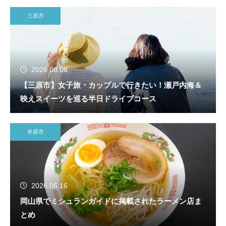
三原市
2026.08.08
【三原市】女子旅・カップルで行きたい！瀬戸内海＆
映えスイーツを巡る半日ドライブコース
井原市
2026.06.16
岡山県でミシュランガイドに掲載されたラーメン店ま
とめ