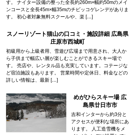
す。 ナイター設備の整った全長約260m×幅約50mのメイ
ンコースと全長45m×幅35mのチビッコゲレンデがありま
す。 初心者対象無料スクールや、楽 […]
スノーリゾート猫山の口コミ・施設詳細 広島県
庄原市西城町
初級用から上級者用、雪遊び広場まで用意され、大人か
ら子供まで幅広い層が楽しむことができるスキー場で
す。 売店や、レンタル品も充実しています。コテージな
ど宿泊施設もあります。 営業時間や定休日、料金などの
詳しい情報は、最新 […]
めがひらスキー場 広
島県廿日市市
吉和インターから約3分と
アクセスが便利な場所にあ
ります。 人工造雪機をメ