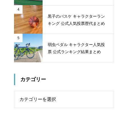
ット
4
黒子のバスケ キャラクターラン
キング 公式人気投票歴代まとめ
5
弱虫ペダル キャラクター人気投
票 公式ランキング結果まとめ
カテゴリー
リー