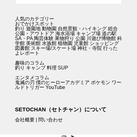
人気のカテゴリー
おでかけスポット
釣り
遊園地
動物園
自然景観・ハイキング 総合
公園・アウトドア
海水浴場
キャンプ場
道の駅
SA・PA
陶芸体験
果物狩り
公園
川遊び
博物館
科
学館
美術館
水族館
植物園
児童館
ショッピング
図書館
スキー場/スケート場
神社・寺院
行った
よレポート
趣味のコラム
釣り キャンプ
料理
SUP
エンタメコラム
鬼滅の刃
僕のヒーローアカデミア
ポケモン
ワー
ルドトリガー
YouTube
SETOCHAN（セトチャン）について
会社概要
|
問い合わせ