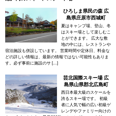
ひろしま県民の森 広
島県庄原市西城町
夏はキャンプ場、登山、冬
はスキー場として楽しむこ
とができます。 広大な敷
地の中には、レストランや
宿泊施設も併設しています。 営業時間や定休日、料金な
どの詳しい情報は、最新の情報ではない可能性もありま
す。必ず事前に施設のサ […]
芸北国際スキー場 広
島県山県郡北広島町
西日本最大級のスケールを
誇るスキー場です。 初級
者に人気で幅の広い初級ゲ
レンデやファミリー向けの