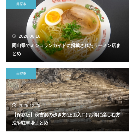
井原市
2026.06.16
岡山県でミシュランガイドに掲載されたラーメン店ま
とめ
美祢市
2025.12.29
【保存版】秋吉洞の歩き方(正面入口) お得に楽しむ方
法や駐車場まとめ