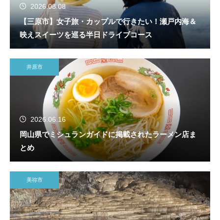
2026.08.08
【三原市】女子旅・カップルで行きたい！瀬戸内海＆
映えスイーツを巡る半日ドライブコース
井原市
2026.06.16
岡山県でミシュランガイドに掲載されたラーメン店ま
とめ
美祢市