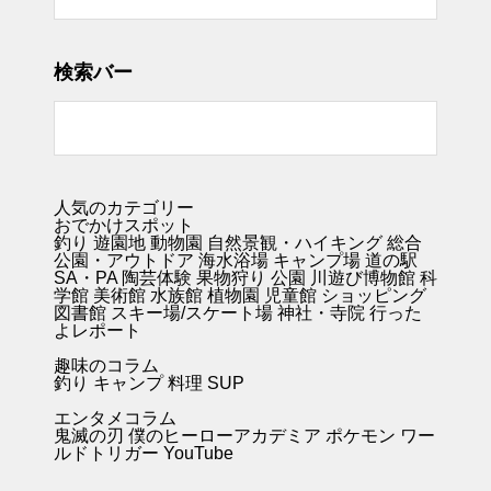
検索バー
人気のカテゴリー
おでかけスポット
釣り
遊園地
動物園
自然景観・ハイキング 総合
公園・アウトドア
海水浴場
キャンプ場
道の駅
SA・PA
陶芸体験
果物狩り
公園
川遊び
博物館
科
学館
美術館
水族館
植物園
児童館
ショッピング
図書館
スキー場/スケート場
神社・寺院
行った
よレポート
趣味のコラム
釣り キャンプ
料理
SUP
エンタメコラム
鬼滅の刃
僕のヒーローアカデミア
ポケモン
ワー
ルドトリガー
YouTube