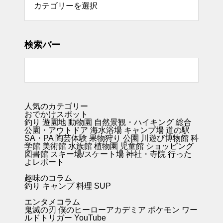
検索バー
人気のカテゴリー
おでかけスポット
釣り
遊園地
動物園
自然景観・ハイキング 総合
公園・アウトドア
海水浴場
キャンプ場
道の駅
SA・PA
陶芸体験
果物狩り
公園
川遊び
博物館
科
学館
美術館
水族館
植物園
児童館
ショッピング
図書館
スキー場/スケート場
神社・寺院
行った
よレポート
趣味のコラム
釣り キャンプ
料理
SUP
エンタメコラム
鬼滅の刃
僕のヒーローアカデミア
ポケモン
ワー
ルドトリガー
YouTube