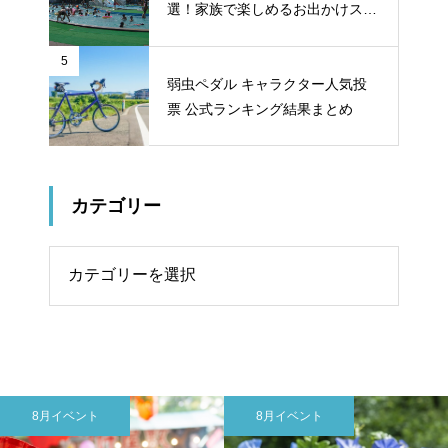
選！家族で楽しめるお出かけスポ
ット
5
弱虫ペダル キャラクター人気投
票 公式ランキング結果まとめ
カテゴリー
リー
8月イベント
東広島市