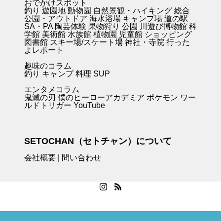
おでかけスポット
釣り
遊園地
動物園
自然景観・ハイキング 総合
公園・アウトドア
海水浴場
キャンプ場
道の駅
SA・PA
陶芸体験
果物狩り
公園
川遊び
博物館
科
学館
美術館
水族館
植物園
児童館
ショッピング
図書館
スキー場/スケート場
神社・寺院
行った
よレポート
趣味のコラム
釣り キャンプ
料理
SUP
エンタメコラム
鬼滅の刃
僕のヒーローアカデミア
ポケモン
ワー
ルドトリガー
YouTube
SETOCHAN（セトチャン）について
会社概要
|
問い合わせ