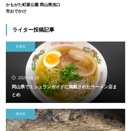
かもがた町家公園 岡山県浅口
市おでかけ
ライター投稿記事
井原市
2026.06.16
岡山県でミシュランガイドに掲載されたラーメン店ま
とめ
美祢市