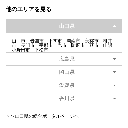
他のエリアを見る
山口県
山口市
岩国市
下関市
周南市
美祢市
柳井
市
長門市
宇部市
光市
防府市
萩市
山陽
小野田市
下松市
広島県
岡山県
愛媛県
香川県
＞＞山口県の総合ポータルページへ