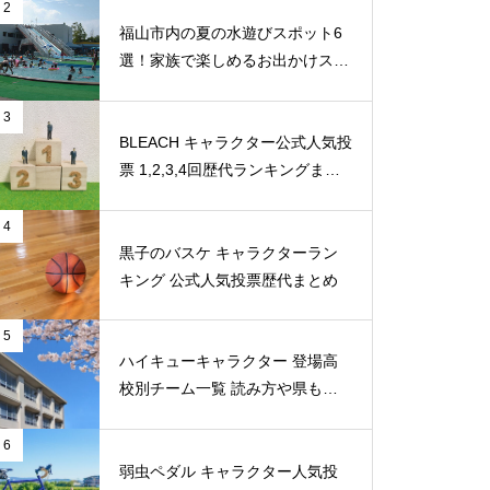
2
福山市内の夏の水遊びスポット6
選！家族で楽しめるお出かけスポ
ット
3
BLEACH キャラクター公式人気投
票 1,2,3,4回歴代ランキングまと
め
4
黒子のバスケ キャラクターラン
キング 公式人気投票歴代まとめ
5
ハイキューキャラクター 登場高
校別チーム一覧 読み方や県もま
とめ
6
弱虫ペダル キャラクター人気投