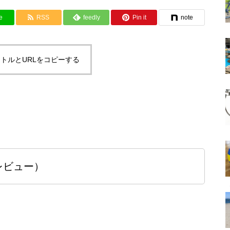
e
RSS
feedly
Pin it
note
トルとURLをコピーする
レビュー）