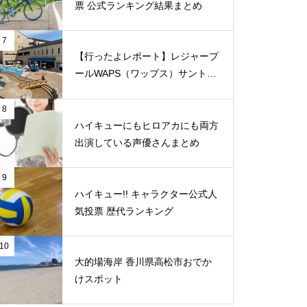
票 公式ランキング結果まとめ
7
【行ったよレポート】レジャープ
ールWAPS（ワップス）サントピ
ア岡山総社に子供たちとでかけま
した
8
ハイキューにもヒロアカにも両方
出演している声優さんまとめ
9
ハイキュー!! キャラクター公式人
気投票 歴代ランキング
10
大的場海岸 香川県高松市おでか
けスポット