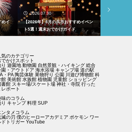
2026.07.30
2026.07.
すめイ
【2026年】8月の呉市おすすめイベン
【2026年
ド
ト5選！週末おでかけガイド
ント5選！週
人気のカテゴリー
おでかけスポット
釣り
遊園地
動物園
自然景観・ハイキング 総合
公園・アウトドア
海水浴場
キャンプ場
道の駅
A・PA
陶芸体験
果物狩り
公園
川遊び
博物館
科
学館
美術館
水族館
植物園
児童館
ショッピング
図書館
スキー場/スケート場
神社・寺院
行った
よレポート
趣味のコラム
釣り キャンプ
料理
SUP
エンタメコラム
鬼滅の刃
僕のヒーローアカデミア
ポケモン
ワー
ルドトリガー
YouTube