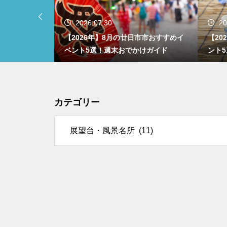
2026.07.30
20
市おすすめイベ
【2026年】8月の廿日市市おすすめイ
【20
ガイド
ベント5選！週末おでかけガイド
ント
カテゴリー
リー